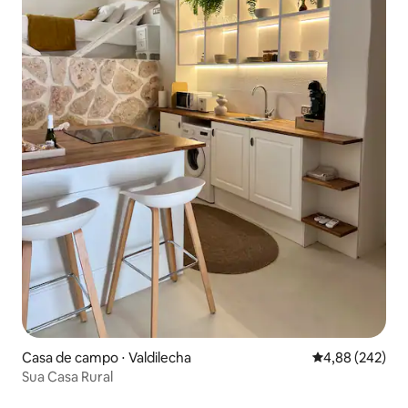
Casa de campo ⋅ Valdilecha
4,88 de uma ava
4,88 (242)
Sua Casa Rural