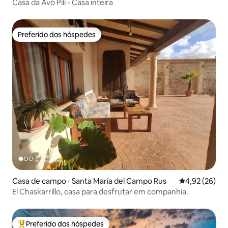
Casa da Avó Pili - Casa inteira
Preferido dos hóspedes
Preferido dos hóspedes
Casa de campo ⋅ Santa María del Campo Rus
4,92 de uma a
4,92 (26)
El Chaskarrillo, casa para desfrutar em companhia.
Preferido dos hóspedes