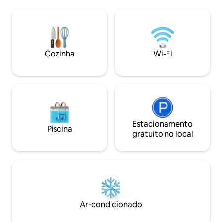
Záncara Zafra. Se
distribuidos en una cocina totalmente
de inverno e verão
equipada, un baño con ducha y una
por grossas parede
amplia estancia donde se integran una
decoração é manti
cama de matrimonio de 1,50 m, un sofá
proprietários e ob
cama, chimenea, Smart TV de 50" y un
o mundo. Dois minu
jacuzzi privado, creando un espacio
Cozinha
Wi-Fi
água salgada e transb
acogedor y funcional. La cocina está
vai abraçá-lo na c
completamente equipada con nevera,
sensação de que o
vitrocerámica, lavavajillas, microondas,
procurando e rar
tostadora, cafetera, utensilios de cocina,
Você desfrutará d
vajilla y condimentos básicos. El
hipnótico, o silênc
apartamento dispone de calefacción,
de Zafra. A casa e
bomba de calor, aire acondicionado y
edifício cheio de h
secador de pelo. Además, bajo petición,
Estacionamento
Piscina
Dentro do salão, 
se puede facilitar una cuna sin coste
gratuito no local
que serve a maiori
adicional. La estancia incluye una plaza
Zafra Árabe passa
de parking privado gratuita. Los
paisagens, vai faz
huéspedes también tienen acceso a las
chegou a um lugar 
zonas comunes del complejo,
Desejamos ser mui
compartidas con los otros siete
apartamentos: piscina exterior, zona de
barbacoas y comedor al aire libre,
Ar-condicionado
perfectos para relajarse y disfrutar del
entorno durante la estancia.