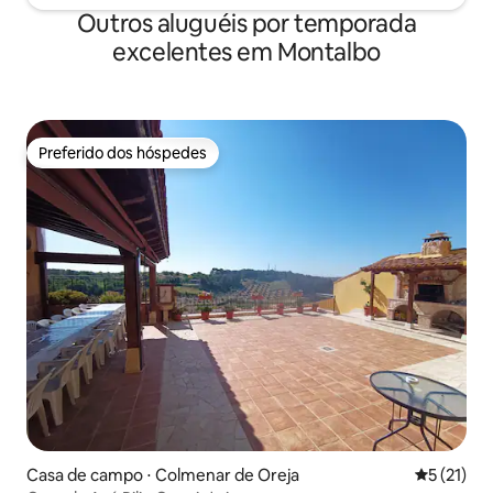
Outros aluguéis por temporada
excelentes em Montalbo
Preferido dos hóspedes
Preferido dos hóspedes
Casa de campo ⋅ Colmenar de Oreja
5 de uma a
5 (21)