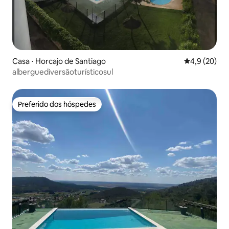
Casa ⋅ Horcajo de Santiago
4,9 de uma a
4,9 (20)
alberguediversãoturísticosul
Preferido dos hóspedes
Preferido dos hóspedes