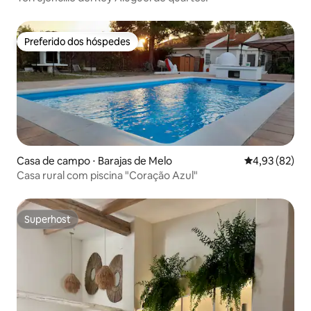
Preferido dos hóspedes
Preferido dos hóspedes
Casa de campo ⋅ Barajas de Melo
4,93 de uma a
4,93 (82)
Casa rural com piscina "Coração Azul"
Superhost
Superhost