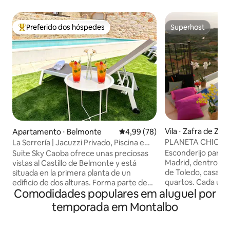
Preferido dos hóspedes
Superhost
Entre os melhores preferidos dos hóspedes
Superhost
Vila ⋅ Zafra de Zán
Apartamento ⋅ Belmonte
4,99 de uma avaliação média de
4,99 (78)
PLANETA CHICOT
La Serrería | Jacuzzi Privado, Piscina e
SAUDAÇÃO AO SO
Castelo...
Esconderijo para 
Suite Sky Caoba ofrece unas preciosas
Madrid, dentro de 
vistas al Castillo de Belmonte y está
de Toledo, casa c
situada en la primera planta de un
quartos. Cada um 
edificio de dos alturas. Forma parte de
Comodidades populares em aluguel por
tv. Sala com lareir
un exclusivo complejo turístico de ocho
DVD, aparelhagem
apartamentos, ideal para disfrutar de
temporada em Montalbo
equipada, terraço
una estancia tranquila y confortable. El
espetaculares vist
apartamento cuenta con 45 m²,