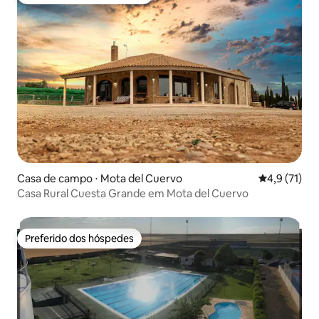
Entre os melhores preferidos dos hóspedes
Casa de campo ⋅ Mota del Cuervo
4,9 de uma a
4,9 (71)
Casa Rural Cuesta Grande em Mota del Cuervo
Preferido dos hóspedes
Preferido dos hóspedes