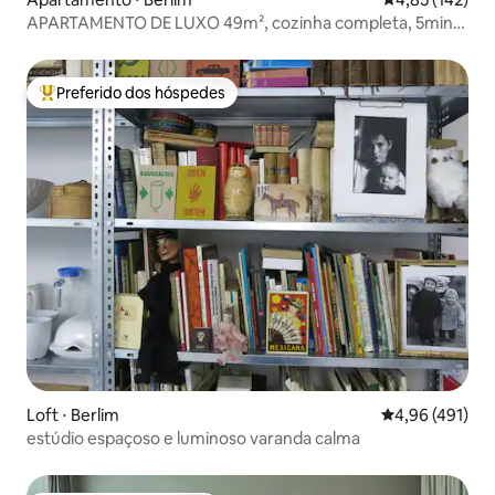
APARTAMENTO DE LUXO 49m², cozinha completa, 5min
da estação principal
Preferido dos hóspedes
Entre os melhores preferidos dos hóspedes
Loft ⋅ Berlim
4,96 de uma av
4,96 (491)
estúdio espaçoso e luminoso varanda calma