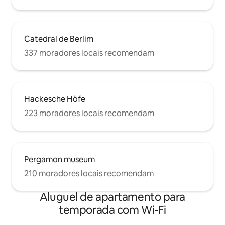
pode ser usada gentilmente pelo artista.
Seu apartamento é privado e durante a
sua estadia não será acessado por nós.
Os hóspedes terão acesso a toda a
Catedral de Berlim
galeria e cozinha totalmente equipada,
mas para alugar é apenas o apartamento
337 moradores locais recomendam
privado aderente à galeria, incluindo
uma área de estar combinada e uma
banheira estilo loft e casa de banho
separada com chuveiro e WC. Os
hóspedes também têm acesso ao
Hackesche Höfe
quintal até às 22h. Os hóspedes alugarão
223 moradores locais recomendam
um total de cerca de 75m ², incluindo
uma área de estar combinada, incluindo
uma banheira estilo loft, banheiro
separado com chuveiro e vaso sanitário,
além de outra área de dormir com um
Pergamon museum
banheiro extra anexado. Os hóspedes
210 moradores locais recomendam
também têm acesso ao quintal até às
22h. Os hóspedes alugarão um total de
cerca de 75m ², incluindo uma área de
Aluguel de apartamento para
estar combinada com uma banheira
temporada com Wi-Fi
estilo loft e banheiro separado com
chuveiro, além de outra área de dormir