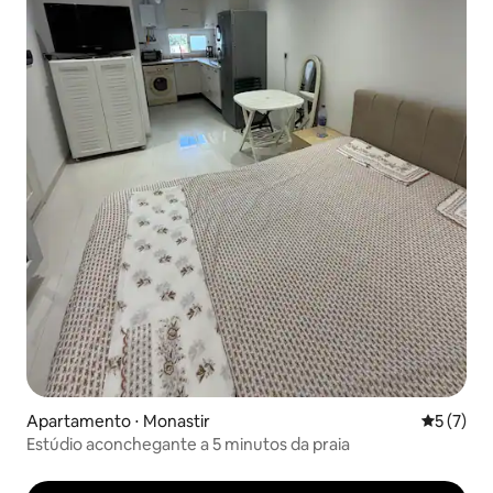
Apartamento ⋅ Monastir
5 de uma 
5 (7)
Estúdio aconchegante a 5 minutos da praia