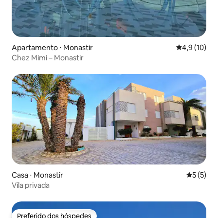
Apartamento ⋅ Monastir
4,9 de uma a
4,9 (10)
Chez Mimi – Monastir
Casa ⋅ Monastir
5 de uma 
5 (5)
Vila privada
Preferido dos hóspedes