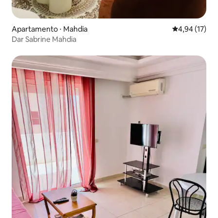
Apartamento ⋅ Mahdia
4,94 de uma a
4,94 (17)
Dar Sabrine Mahdia