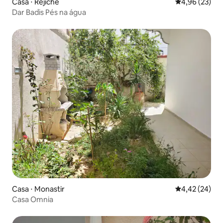
Casa ⋅ Rejiche
4,96 de uma a
4,96 (23)
Dar Badis Pés na água
Casa ⋅ Monastir
4,42 de uma a
4,42 (24)
Casa Omnia