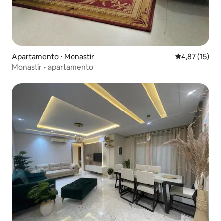
Apartamento ⋅ Monastir
4,87 de uma a
4,87 (15)
Monastir • apartamento