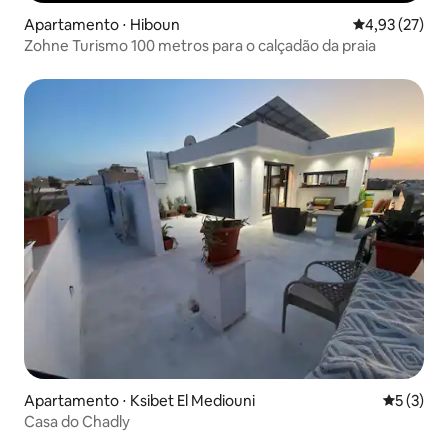
Apartamento ⋅ Hiboun
4,93 de uma a
4,93 (27)
Zohne Turismo 100 metros para o calçadão da praia
Apartamento ⋅ Ksibet El Mediouni
5 de uma 
5 (3)
Casa do Chadly