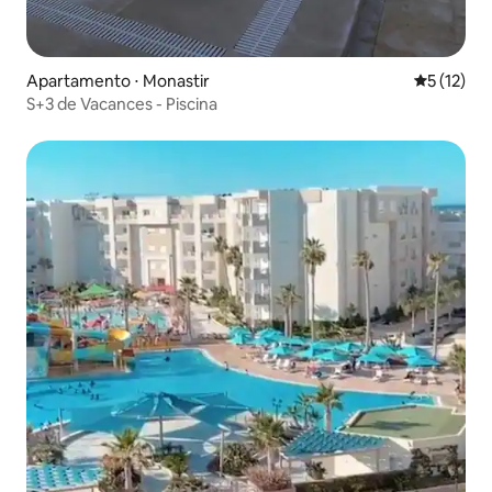
Apartamento ⋅ Monastir
5 de uma a
5 (12)
S+3 de Vacances - Piscina