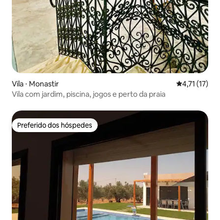
Vila ⋅ Monastir
4,71 de uma a
4,71 (17)
Vila com jardim, piscina, jogos e perto da praia
Preferido dos hóspedes
Preferido dos hóspedes