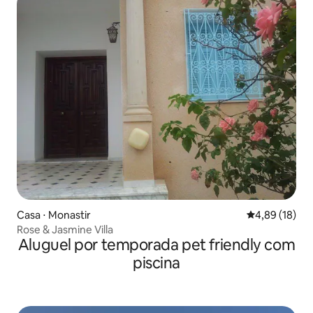
Casa ⋅ Monastir
4,89 de uma a
4,89 (18)
Rose & Jasmine Villa
Aluguel por temporada pet friendly com
piscina