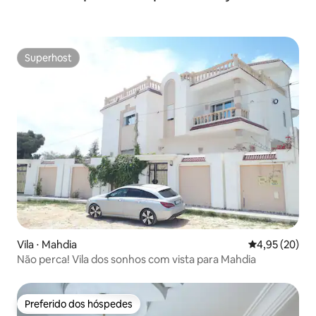
Superhost
Superhost
Vila ⋅ Mahdia
4,95 de uma a
4,95 (20)
Não perca! Vila dos sonhos com vista para Mahdia
Preferido dos hóspedes
Preferido dos hóspedes