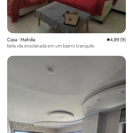
Casa ⋅ Mahdia
4,89 de uma 
4,89 (9)
bela vila ensolarada em um bairro tranquilo