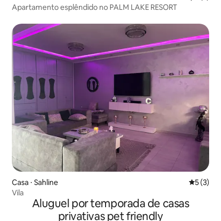
Apartamento esplêndido no PALM LAKE RESORT
Casa ⋅ Sahline
5 de uma 
5 (3)
Vila
Aluguel por temporada de casas
privativas pet friendly