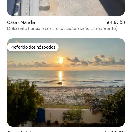
Casa ⋅ Mahdia
4,67 de uma 
4,67 (3)
Dolce vita ( praia e centro da cidade simultaneamente)
Preferido dos hóspedes
Preferido dos hóspedes