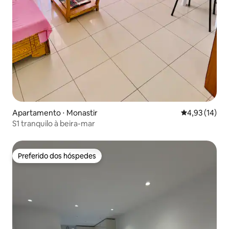
Apartamento ⋅ Monastir
4,93 de uma a
4,93 (14)
S1 tranquilo à beira-mar
Preferido dos hóspedes
Preferido dos hóspedes