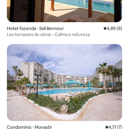
Hotel-fazenda ⋅ Sidi Bennour
4,89 de uma 
4,89 (9)
Les terrasses du sénia – Calma e natureza
Condomínio ⋅ Monastir
4,71 de uma 
4,71 (7)