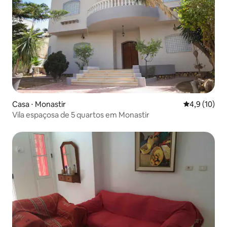
Casa ⋅ Monastir
4,9 de uma a
4,9 (10)
Vila espaçosa de 5 quartos em Monastir