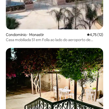
Condomínio ⋅ Monastir
4,75 de uma a
4,75 (12)
Casa mobiliada S1 em Folla ao lado do aeroporto de
Monastir