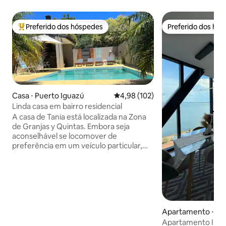
Preferido dos hóspedes
Preferido dos hó
Entre os melhores preferidos dos hóspedes
Preferido dos hó
Casa ⋅ Puerto Iguazú
4,98 de uma avaliação média de 
4,98 (102)
Linda casa em bairro residencial
A casa de Tania está localizada na Zona
de Granjas y Quintas. Embora seja
aconselhável se locomover de
preferência em um veículo particular,
você poderá desfrutar de belas ruas
arborizadas com vasta vegetação. A
apenas duas quadras de distância, há um
quiosque muito completo que oferece
uma ampla gama de produtos, desde
bebidas frias e biscoitos até embutidos e
Apartamento ⋅ Po
doces. Além disso, a 350 metros na
Avenida Papa Francisco, você
Apartamento Iply