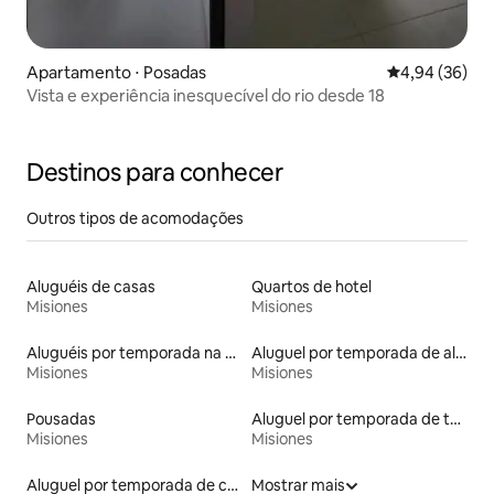
Apartamento ⋅ Posadas
4,94 de uma a
4,94 (36)
Vista e experiência inesquecível do rio desde 18
Destinos para conhecer
Outros tipos de acomodações
Aluguéis de casas
Quartos de hotel
Misiones
Misiones
Aluguéis por temporada na orla
Aluguel por temporada de alojamentos ecológicos
Misiones
Misiones
Pousadas
Aluguel por temporada de townhouses
Misiones
Misiones
Aluguel por temporada de casas de veraneio
Mostrar mais