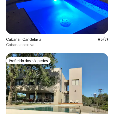
Cabana ⋅ Candelaria
5 de uma 
5 (7)
Cabana na selva
Preferido dos hóspedes
Preferido dos hóspedes