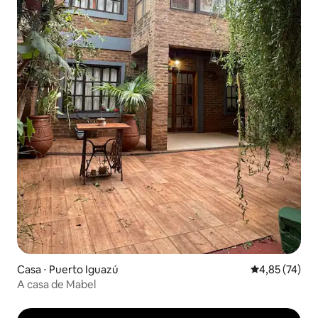
Casa ⋅ Puerto Iguazú
4,85 de uma a
4,85 (74)
A casa de Mabel