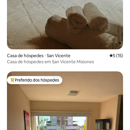
Casa de hóspedes ⋅ San Vicente
5 de uma a
5 (15)
Casa de hóspedes em San Vicente Misiones
Preferido dos hóspedes
Entre os melhores preferidos dos hóspedes