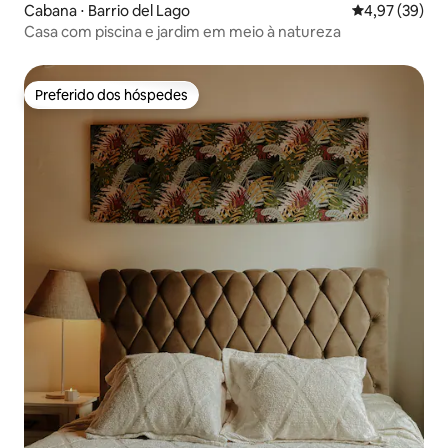
Cabana ⋅ Barrio del Lago
4,97 de uma a
4,97 (39)
Casa com piscina e jardim em meio à natureza
Preferido dos hóspedes
Preferido dos hóspedes