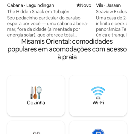
Cabana ⋅ Laguindingan
Novo lugar para ficar
Novo
Vila ⋅ Jasaan
The Hidden Shack em Tubajón
Seaview Exclusive
Jasaan Mis Or
Seu pedacinho particular do paraíso
Uma casa de 2 and
espera por você — uma cabana à beira-
infinita e deck de 
mar, fora da cidade (alimentada por
panorâmica Tenha calma nesta viagem
energia solar), que oferece total
única e tranquila
Misamis Oriental: comodidades
exclusividade e beleza intocada. Situado
perfeita de confor
ao longo da costa serena de Tubajón, é
com piscina, terra
populares em acomodações com acesso
perfeito para viajantes descontraídos
deslumbrante para 
à praia
que buscam uma verdadeira terapia de
o mar, ideal para
praia, onde as marés, o sol e a solidão
qualidade em fam
restauram a calma. Perfeito para seu
grupo de amigos n
show de última hora ou para recarregar
por vistas para o m
as energias na natureza antes do seu
maneira ideal de r
voo – este lugar fica a apenas 10 minutos
Talvez você possa 
de carro do aeroporto LACX. Venha pela
piscina ou relaxar 
calma. Fique para ver a magia. Saia
para o infinito. 
Cozinha
Wi-Fi
sentindo-se revigorado.
são realmente ine