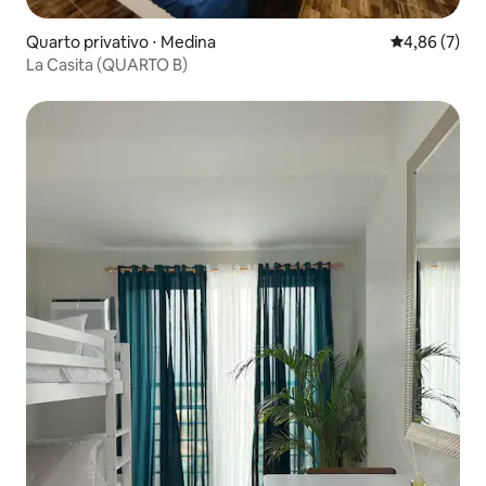
Quarto privativo ⋅ Medina
4,86 de uma 
4,86 (7)
La Casita (QUARTO B)