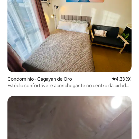
Condomínio ⋅ Cagayan de Oro
4,33 de uma 
4,33 (9)
Estúdio confortável e aconchegante no centro da cidade
ao lado do Centrio