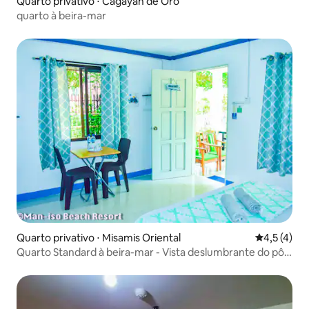
Quarto privativo ⋅ Cagayan de Oro
quarto à beira-mar
Quarto privativo ⋅ Misamis Oriental
4,5 de uma 
4,5 (4)
Quarto Standard à beira-mar - Vista deslumbrante do pôr
do sol