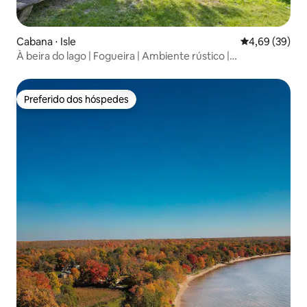
Cabana ⋅ Isle
4,69 de uma a
4,69 (39)
À beira do lago | Fogueira | Ambiente rústico |
Churrasqueira ao ar livre
Preferido dos hóspedes
Preferido dos hóspedes