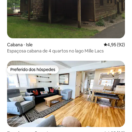
Cabana ⋅ Isle
4,95 de uma a
4,95 (92)
Espaçosa cabana de 4 quartos no lago Mille Lacs
Preferido dos hóspedes
Preferido dos hóspedes