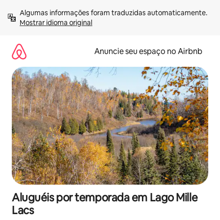
Pular
Algumas informações foram traduzidas automaticamente. 
para
Mostrar idioma original
o
conteúdo
Anuncie seu espaço no Airbnb
Aluguéis por temporada em Lago Mille
Lacs