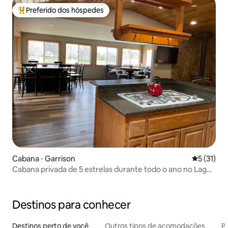
Preferido dos hóspedes
Entre os melhores preferidos dos hóspedes
Cabana ⋅ Garrison
5 de uma a
5 (31)
Cabana privada de 5 estrelas durante todo o ano no Lago
Mille Lacs
Destinos para conhecer
Destinos perto de você
Outros tipos de acomodações
Pr