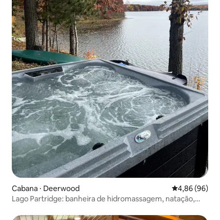
Cabana ⋅ Deerwood
4,86 de uma av
4,86 (96)
Lago Partridge: banheira de hidromassagem, natação,
pesca e snowmobile!