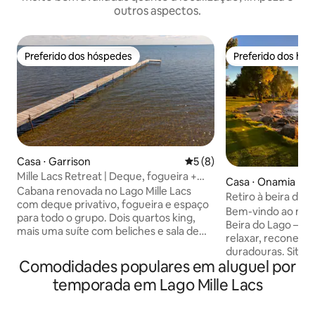
outros aspectos.
Preferido dos hóspedes
Preferido dos hó
Preferido dos hóspedes
Preferido dos hó
Casa ⋅ Garrison
5 de uma avaliação média d
5 (8)
Mille Lacs Retreat | Deque, fogueira +
Casa ⋅ Onamia
sala de jogos
Cabana renovada no Lago Mille Lacs
Retiro à beira do l
com deque privativo, fogueira e espaço
4BR / 3BA
Bem-vindo ao noss
para todo o grupo. Dois quartos king,
Beira do Lago — o 
mais uma suíte com beliches e sala de
relaxar, reconecta
jogos, com capacidade para 10 pessoas.
duradouras. Situa
Perfeita para grupos grandes, reuniões
Comodidades populares em aluguel por
água, nossa casa o
de família e viagens de pesca no centro
panorâmica para o 
temporada em Lago Mille Lacs
de Minnesota. Cozinha totalmente
todas as suas ativ
equipada com fogão a gás, mesa de ping
lago. Passe seus 
pong e TVs instaladas em todos os