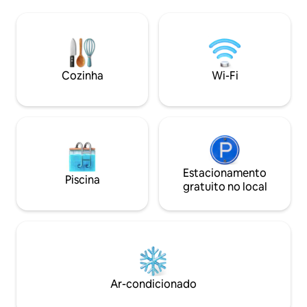
barco, nadando, p
cômodos. Pesca de nível mundial de
beira do lago. Se 
walleye e no gelo a poucos passos de
diversão em famíli
distância. Observação: a Hwy 169 passa
ou um fim de sem
entre a casa e o lago. A uma curta
vai adorar o ambie
caminhada do seu cais. O Grand Casino
acomodações conf
Mille Lacs fica a poucos minutos de
Cozinha
Wi-Fi
espaço que você p
distância.
o tempo juntos.
Estacionamento
Piscina
gratuito no local
Ar-condicionado