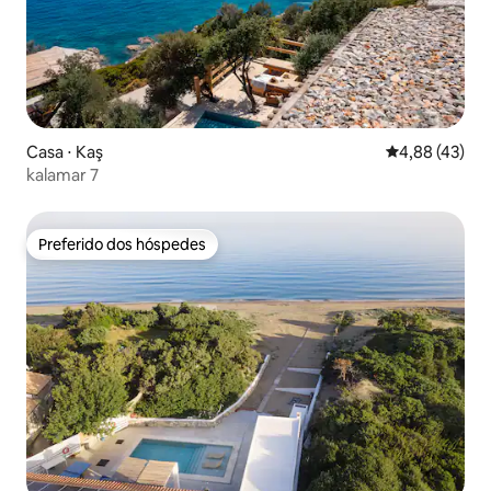
Casa ⋅ Kaş
4,88 de uma a
4,88 (43)
kalamar 7
Preferido dos hóspedes
Preferido dos hóspedes