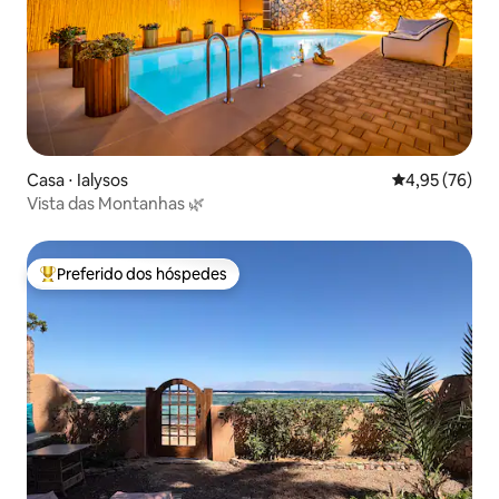
Casa ⋅ Ialysos
4,95 de uma a
4,95 (76)
Vista das Montanhas 🌿
Preferido dos hóspedes
Entre os melhores preferidos dos hóspedes