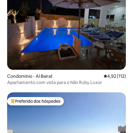
Condomínio ⋅ Al Bairat
4,92 de uma av
4,92 (112)
Apartamento com vista para o Nilo Ruby Luxor
Preferido dos hóspedes
Entre os melhores preferidos dos hóspedes