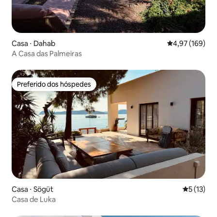
Casa ⋅ Dahab
4,97 de uma av
4,97 (169)
A Casa das Palmeiras
Preferido dos hóspedes
Preferido dos hóspedes
Casa ⋅ Sögüt
5 de uma a
5 (13)
Casa de Luka