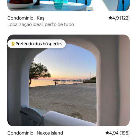
Condomínio ⋅ Kaş
4,9 de uma av
4,9 (122)
Localização ideal, perto de tudo
Preferido dos hóspedes
Entre os melhores preferidos dos hóspedes
Condomínio ⋅ Naxos Island
4,94 de uma av
4,94 (195)