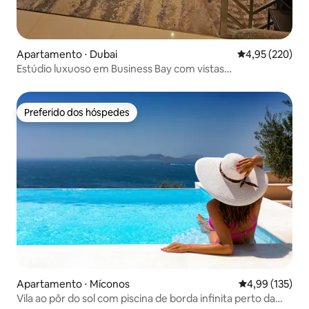
Apartamento ⋅ Dubai
4,95 de uma av
4,95 (220)
Estúdio luxuoso em Business Bay com vistas
deslumbrantes
Preferido dos hóspedes
Preferido dos hóspedes
Apartamento ⋅ Míconos
4,99 de uma av
4,99 (135)
Vila ao pôr do sol com piscina de borda infinita perto da