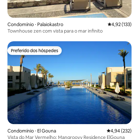
Condomínio ⋅ Palaiokastro
4,92 de uma av
4,92 (133)
Townhouse zen com vista para o mar infinito
Preferido dos hóspedes
Preferido dos hóspedes
Condomínio ⋅ El Gouna
4,94 de uma av
4,94 (232)
Vista do Mar Vermelho: Mangroovy Residence ElGouna