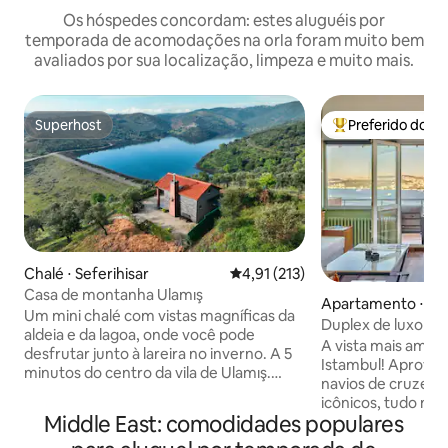
Os hóspedes concordam: estes aluguéis por
temporada de acomodações na orla foram muito bem
avaliados por sua localização, limpeza e muito mais.
Superhost
Preferido dos 
Superhost
Entre os melhore
Chalé ⋅ Seferihisar
4,91 de uma avaliação média de 
4,91 (213)
Casa de montanha Ulamış
Apartamento ⋅ Be
Um mini chalé com vistas magníficas da
Duplex de luxo com
aldeia e da lagoa, onde você pode
Bósforo em Cihan
A vista mais ampl
desfrutar junto à lareira no inverno. A 5
Istambul! Aprovei
minutos do centro da vila de Ulamış.
navios de cruzeiro,
Chalé com uma excelente localização a
icônicos, tudo na 
20 minutos do litoral, clubes de praia
Middle East: comodidades populares
Duplex de luxo. P
como Seferihisar, Sığacık, Akarca
o lugar com a melh