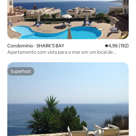
Condomínio ⋅ SHARK'S BAY
4,96 de uma av
4,96 (192)
Apartamento com vista para o mar em um local de
mergulho e snorkel
Superhost
Superhost