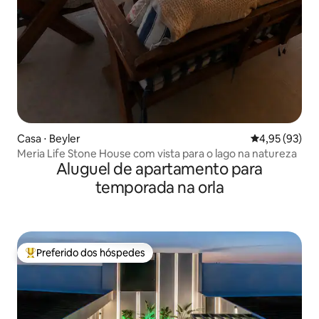
Casa ⋅ Beyler
4,95 de uma a
4,95 (93)
Meria Life Stone House com vista para o lago na natureza
Aluguel de apartamento para
temporada na orla
Preferido dos hóspedes
Entre os melhores preferidos dos hóspedes