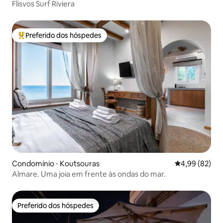
Flisvos Surf Riviera
Preferido dos hóspedes
Entre os melhores preferidos dos hóspedes
Condomínio ⋅ Koutsouras
4,99 de uma a
4,99 (82)
Almare. Uma joia em frente às ondas do mar.
Preferido dos hóspedes
Preferido dos hóspedes