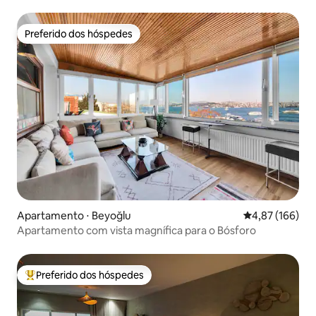
praia e da cidade
Preferido dos hóspedes
Preferido dos hóspedes
Apartamento ⋅ Beyoğlu
4,87 de uma av
4,87 (166)
Apartamento com vista magnífica para o Bósforo
Preferido dos hóspedes
Entre os melhores preferidos dos hóspedes