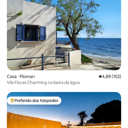
Casa ⋅ Plomari
4,89 de uma av
4,89 (102)
Vila Floras Charming na beira da água
Preferido dos hóspedes
Entre os melhores preferidos dos hóspedes