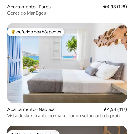
Apartamento ⋅ Paros
4,98 de uma av
4,98 (128)
Cores do Mar Egeu
Preferido dos hóspedes
Entre os melhores preferidos dos hóspedes
Apartamento ⋅ Naousa
4,94 de uma av
4,94 (417)
Vista deslumbrante do mar e pôr do sol ao lado da praia e
do centro