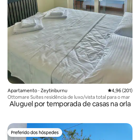
Apartamento ⋅ Zeytinburnu
4,96 de uma av
4,96 (201)
Ottomare Suites residência de luxo/vista total para o mar
Aluguel por temporada de casas na orla
Preferido dos hóspedes
Preferido dos hóspedes