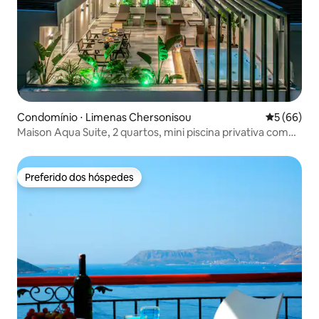
Condomínio ⋅ Limenas Chersonisou
5 de uma a
5 (66)
Maison Aqua Suite, 2 quartos, mini piscina privativa com
hidromassagem
Preferido dos hóspedes
Preferido dos hóspedes