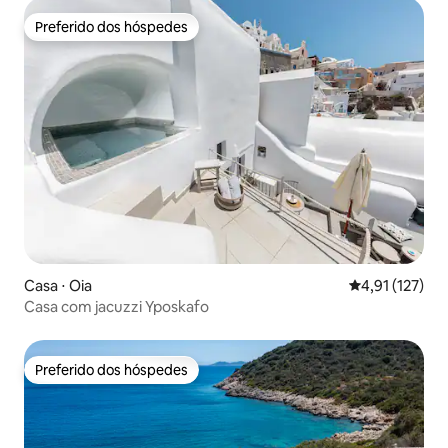
Preferido dos hóspedes
Preferido dos hóspedes
Casa ⋅ Oia
4,91 de uma av
4,91 (127)
Casa com jacuzzi Yposkafo
Preferido dos hóspedes
Preferido dos hóspedes