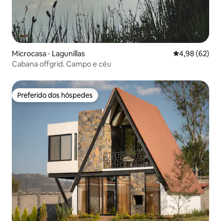
Microcasa ⋅ Lagunillas
4,98 de uma a
4,98 (62)
Cabana offgrid. Campo e céu
Preferido dos hóspedes
Preferido dos hóspedes