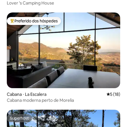
Lover 's Camping House
Preferido dos hóspedes
Entre os melhores preferidos dos hóspedes
Cabana ⋅ La Escalera
5 de uma a
5 (18)
Cabana moderna perto de Morelia
Superhost
Superhost