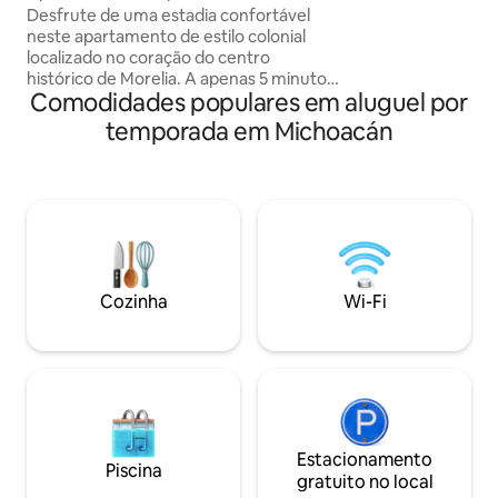
Catedral de Morelia
Desfrute de uma estadia confortável
com churrasqueir
neste apartamento de estilo colonial
oferece tudo o qu
localizado no coração do centro
mesmo para estadi
histórico de Morelia. A apenas 5 minutos
realmente se sent
Comodidades populares em aluguel por
a pé da Catedral, você terá tudo ao seu
alcance: restaurantes, cafés e os
temporada em Michoacán
principais pontos turísticos da cidade. O
espaço foi projetado para oferecer a
você conforto, limpeza e tranquilidade.
Nosso objetivo é proporcionar a você
uma experiência agradável desde o
momento da chegada, com um espaço
bem conservado e bem equipado para
que você se sinta em casa durante toda
Cozinha
Wi-Fi
a sua estadia.
Estacionamento
Piscina
gratuito no local