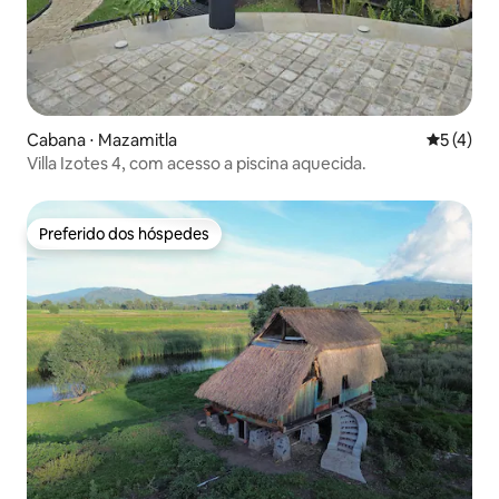
Cabana ⋅ Mazamitla
5 de uma 
5 (4)
Villa Izotes 4, com acesso a piscina aquecida.
Preferido dos hóspedes
Preferido dos hóspedes