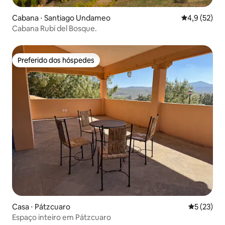
Cabana ⋅ Santiago Undameo
4,9 de uma a
4,9 (52)
Cabana Rubí del Bosque.
Preferido dos hóspedes
Preferido dos hóspedes
Casa ⋅ Pátzcuaro
5 de uma a
5 (23)
Espaço inteiro em Pátzcuaro