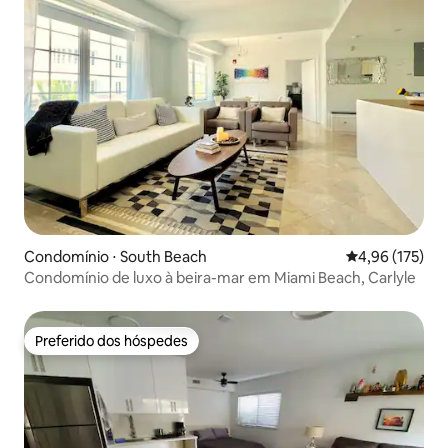
Condomínio ⋅ South Beach
4,96 de uma av
4,96 (175)
Condomínio de luxo à beira-mar em Miami Beach, Carlyle
Preferido dos hóspedes
Preferido dos hóspedes