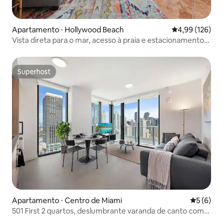
Apartamento ⋅ Hollywood Beach
4,99 de uma av
4,99 (126)
Vista direta para o mar, acesso à praia e estacionamento
gratuito
Superhost
Superhost
Apartamento ⋅ Centro de Miami
5 de uma 
5 (6)
501 First 2 quartos, deslumbrante varanda de canto com
vista para o mar