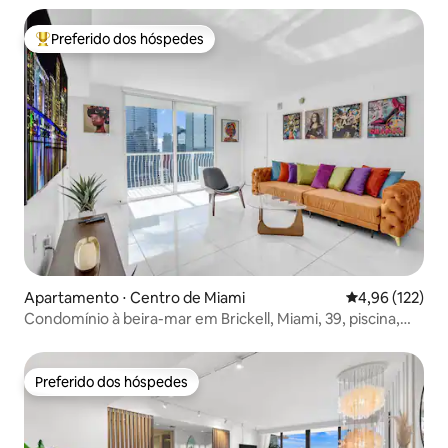
Preferido dos hóspedes
Entre os melhores preferidos dos hóspedes
Apartamento ⋅ Centro de Miami
4,96 de uma av
4,96 (122)
Condomínio à beira-mar em Brickell, Miami, 39, piscina,
estacionamento grátis
Preferido dos hóspedes
Preferido dos hóspedes