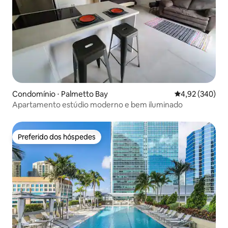
Condomínio ⋅ Palmetto Bay
4,92 de uma ava
4,92 (340)
Apartamento estúdio moderno e bem iluminado
Preferido dos hóspedes
Preferido dos hóspedes