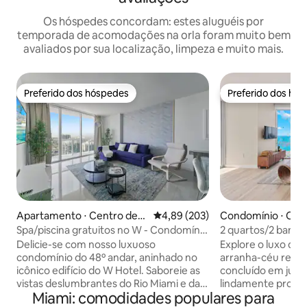
Os hóspedes concordam: estes aluguéis por
temporada de acomodações na orla foram muito bem
avaliados por sua localização, limpeza e muito mais.
Preferido dos hóspedes
Preferido dos hó
Preferido dos hóspedes
Preferido dos hó
Apartamento ⋅ Centro de
4,89 de uma avaliação média de 
4,89 (203)
Condomínio ⋅ Cent
Miami
ami
Spa/piscina gratuitos no W - Condomínio
2 quartos/2 banh
no 48º andar
vista para a água 
Delicie-se com nosso luxuoso
Explore o luxo de
gratuito • Piscina 
condomínio do 48º andar, aninhado no
arranha-céu recé
icônico edifício do W Hotel. Saboreie as
concluído em junh
vistas deslumbrantes do Rio Miami e da
lindamente proje
Miami: comodidades populares para
cidade cativantes ao pôr do sol, durante
acabamentos de alt