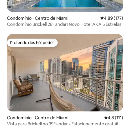
Condomínio ⋅ Centro de Miami
4,89 de uma av
4,89 (177)
Condomínio Brickell 28º andar! Novo Hotel AKA 5 Estrelas
Preferido dos hóspedes
Preferido dos hóspedes
Condomínio ⋅ Centro de Miami
4,8 de uma av
4,8 (111)
Vista para Brickell no 39º andar • Estacionamento gratuito
• 6 vagas