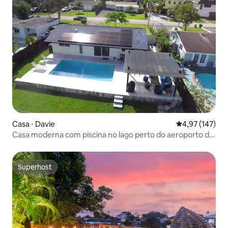
Casa ⋅ Davie
4,97 de uma av
4,97 (147)
Casa moderna com piscina no lago perto do aeroporto de
Hardrock FLL
Superhost
Superhost