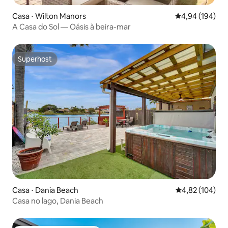
Casa ⋅ Wilton Manors
4,94 de uma av
4,94 (194)
A Casa do Sol — Oásis à beira-mar
Superhost
Superhost
Casa ⋅ Dania Beach
4,82 de uma av
4,82 (104)
Casa no lago, Dania Beach