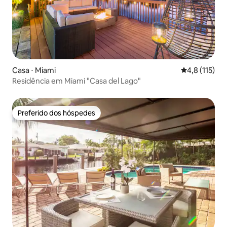
Casa ⋅ Miami
4,8 de uma av
4,8 (115)
Residência em Miami "Casa del Lago"
Preferido dos hóspedes
Preferido dos hóspedes