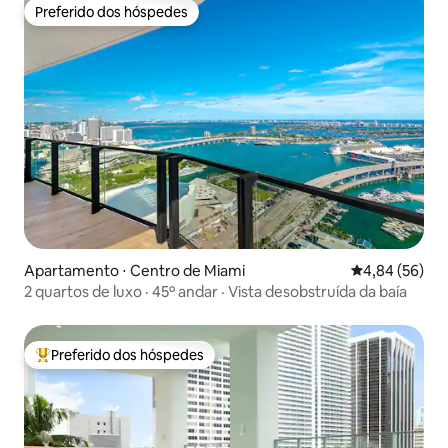
Preferido dos hóspedes
Preferido dos hóspedes
Apartamento ⋅ Centro de Miami
4,84 de uma a
4,84 (56)
2 quartos de luxo · 45º andar · Vista desobstruída da baía
Preferido dos hóspedes
Entre os melhores preferidos dos hóspedes