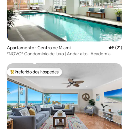
Apartamento ⋅ Centro de Miami
5 de uma a
5 (21)
*NOVO* Condomínio de luxo | Andar alto · Academia ·
Piscina ·
Preferido dos hóspedes
Entre os melhores preferidos dos hóspedes