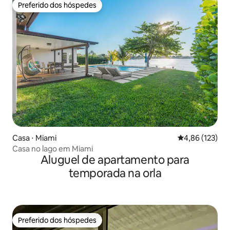
Preferido dos hóspedes
Preferido dos hóspedes
Casa ⋅ Miami
4,86 de uma av
4,86 (123)
Casa no lago em Miami
Aluguel de apartamento para
temporada na orla
Preferido dos hóspedes
Preferido dos hóspedes