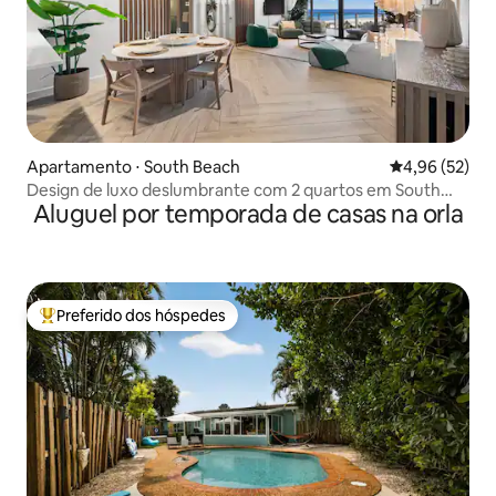
Apartamento ⋅ South Beach
4,96 de uma a
4,96 (52)
Design de luxo deslumbrante com 2 quartos em South
Aluguel por temporada de casas na orla
Beach
Preferido dos hóspedes
Entre os melhores preferidos dos hóspedes