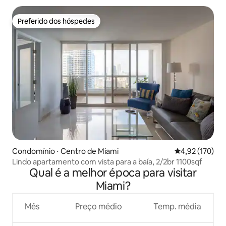
Preferido dos hóspedes
Preferido dos hóspedes
Condomínio ⋅ Centro de Miami
4,92 de uma av
4,92 (170)
Lindo apartamento com vista para a baía, 2/2br 1100sqf
Qual é a melhor época para visitar
Miami?
Mês
Preço médio
Temp. média