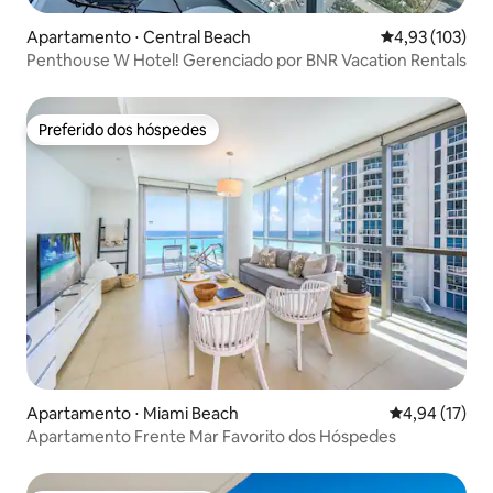
Apartamento ⋅ Central Beach
4,93 de uma av
4,93 (103)
Penthouse W Hotel! Gerenciado por BNR Vacation Rentals
Preferido dos hóspedes
Preferido dos hóspedes
Apartamento ⋅ Miami Beach
4,94 de uma a
4,94 (17)
Apartamento Frente Mar Favorito dos Hóspedes