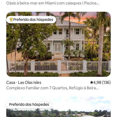
Oásis à beira-mar em Miami com caiaques | Piscina
aquecida
Preferido dos hóspedes
Entre os melhores preferidos dos hóspedes
Casa ⋅ Las Olas Isles
4,98 de uma av
4,98 (136)
Complexo Familiar com 7 Quartos, Refúgio à Beira
d'Água•Piscina•Spa
Preferido dos hóspedes
Preferido dos hóspedes