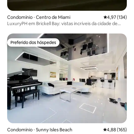
Condomínio ⋅ Centro de Miami
4,97 de uma av
4,97 (134)
LuxuryPH em Brickell Bay: vistas incríveis da cidade de
Miami
Preferido dos hóspedes
Preferido dos hóspedes
Condomínio ⋅ Sunny Isles Beach
4,88 de uma av
4,88 (165)