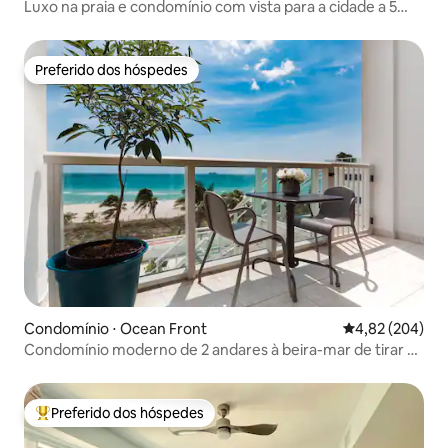
Luxo na praia e condomínio com vista para a cidade a 5
minutos a pé da praia
Preferido dos hóspedes
Preferido dos hóspedes
Condomínio ⋅ Ocean Front
4,82 de uma ava
4,82 (204)
Condomínio moderno de 2 andares à beira-mar de tirar o
fôlego
Preferido dos hóspedes
Entre os melhores preferidos dos hóspedes