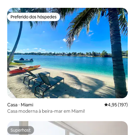
Preferido dos hóspedes
Preferido dos hóspedes
Casa ⋅ Miami
4,95 de uma av
4,95 (197)
Casa moderna à beira-mar em Miami!
Superhost
Superhost