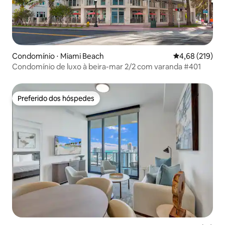
Condomínio ⋅ Miami Beach
4,68 de uma av
4,68 (219)
Condomínio de luxo à beira-mar 2/2 com varanda #401
Preferido dos hóspedes
Preferido dos hóspedes