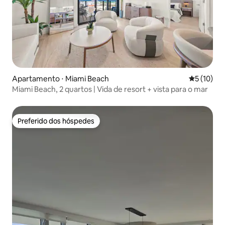
Apartamento ⋅ Miami Beach
5 de uma a
5 (10)
Miami Beach, 2 quartos | Vida de resort + vista para o mar
Preferido dos hóspedes
Preferido dos hóspedes