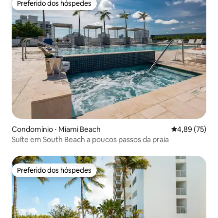
Preferido dos hóspedes
Preferido dos hóspedes
Condomínio ⋅ Miami Beach
4,89 de uma a
4,89 (75)
Suíte em South Beach a poucos passos da praia
Preferido dos hóspedes
Preferido dos hóspedes