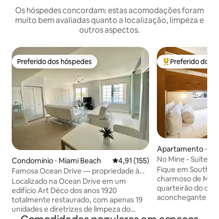
Os hóspedes concordam: estas acomodações foram
muito bem avaliadas quanto a localização, limpeza e
outros aspectos.
Preferido dos hóspedes
Preferido dos 
Preferido dos hóspedes
Entre os melhore
Apartamento ⋅ Mi
No Mine - Suíte de
Condomínio ⋅ Miami Beach
4,91 de uma avaliação média de 
4,91 (155)
Estacionamento
Fique em South of 
Famosa Ocean Drive — propriedade à
charmoso de Miam
beira-mar
Localizado na Ocean Drive em um
quarteirão do oce
edifício Art Déco dos anos 1920
aconchegante inclu
totalmente restaurado, com apenas 19
camas completas, 
unidades e diretrizes de limpeza do
Fi, guarda-roupa, 
hotel. Restaurantes e lojas estão fora