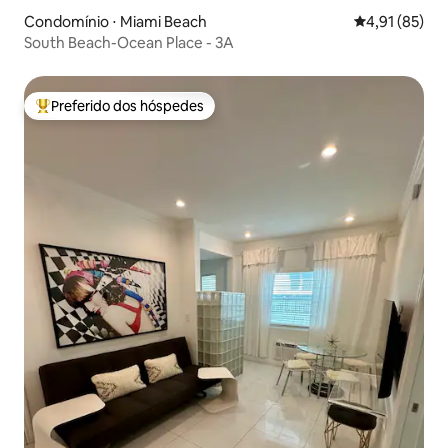
Condomínio ⋅ Miami Beach
4,91 de uma a
4,91 (85)
South Beach-Ocean Place - 3A
Preferido dos hóspedes
Entre os melhores preferidos dos hóspedes