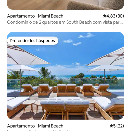
Apartamento ⋅ Miami Beach
4,83 de uma a
4,83 (30)
Condomínio de 2 quartos em South Beach com vista para
o mar em Ocean Dr
Preferido dos hóspedes
Preferido dos hóspedes
Apartamento ⋅ Miami Beach
5 de uma a
5 (22)