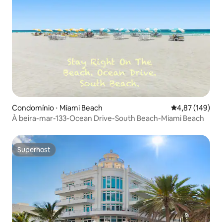
Condomínio ⋅ Miami Beach
4,87 de uma av
4,87 (149)
À beira-mar-133-Ocean Drive-South Beach-Miami Beach
Superhost
Superhost