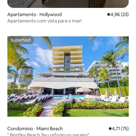
Apartamento ⋅ Hollywood
4,96 de uma a
4,96 (23)
Apartamento com vista para o mar!
Superhost
Superhost
Condomínio ⋅ Miami Beach
4,71 de uma a
4,71 (75)
" Bentley Beach Seu refúgio no paraíso".