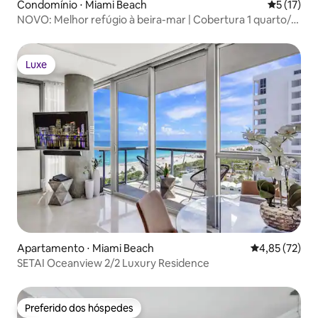
Condomínio ⋅ Miami Beach
5 de uma a
5 (17)
NOVO: Melhor refúgio à beira-mar | Cobertura 1 quarto/1
banheiro e 1 lavabo
Luxe
Luxe
Apartamento ⋅ Miami Beach
4,85 de uma a
4,85 (72)
SETAI Oceanview 2/2 Luxury Residence
Preferido dos hóspedes
Preferido dos hóspedes