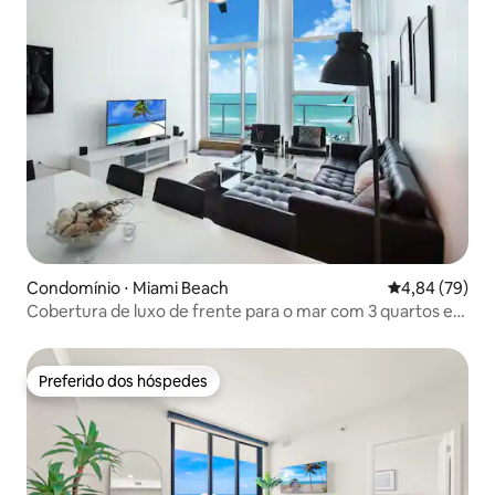
Condomínio ⋅ Miami Beach
4,84 de uma a
4,84 (79)
Cobertura de luxo de frente para o mar com 3 quartos e
serviço de praia
Preferido dos hóspedes
Preferido dos hóspedes