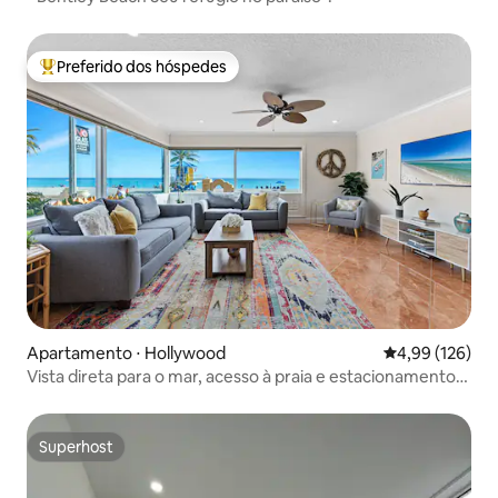
Preferido dos hóspedes
Entre os melhores preferidos dos hóspedes
Apartamento ⋅ Hollywood
4,99 de uma av
4,99 (126)
Vista direta para o mar, acesso à praia e estacionamento
gratuito
Superhost
Superhost