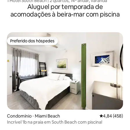
1 Hotel South Beach | 2 quartos, 14º andar, varanda
Aluguel por temporada de
acomodações à beira-mar com piscina
Preferido dos hóspedes
Preferido dos hóspedes
Condomínio ⋅ Miami Beach
4,84 de uma av
4,84 (458)
Incrível 1b na praia em South Beach com piscina!