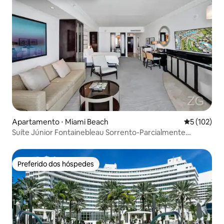
Apartamento ⋅ Miami Beach
5 de uma av
5 (102)
Suíte Júnior Fontainebleau Sorrento-Parcialmente
Oceano
Preferido dos hóspedes
Preferido dos hóspedes