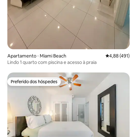
Apartamento ⋅ Miami Beach
4,88 de uma av
4,88 (491)
Lindo 1 quarto com piscina e acesso à praia
Preferido dos hóspedes
Preferido dos hóspedes