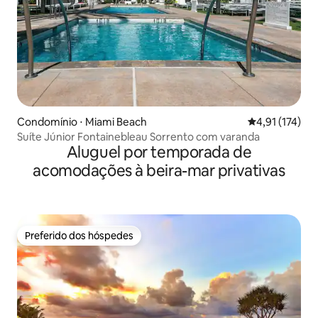
Condomínio ⋅ Miami Beach
4,91 de uma av
4,91 (174)
Suíte Júnior Fontainebleau Sorrento com varanda
Aluguel por temporada de
acomodações à beira-mar privativas
Preferido dos hóspedes
Preferido dos hóspedes