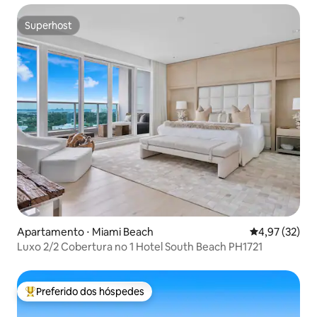
Superhost
Superhost
Apartamento ⋅ Miami Beach
4,97 de uma a
4,97 (32)
Luxo 2/2 Cobertura no 1 Hotel South Beach PH1721
Preferido dos hóspedes
Entre os melhores preferidos dos hóspedes