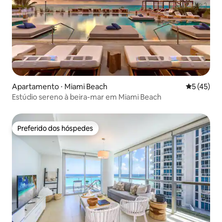
Apartamento ⋅ Miami Beach
5 de uma a
5 (45)
Estúdio sereno à beira-mar em Miami Beach
Preferido dos hóspedes
Preferido dos hóspedes