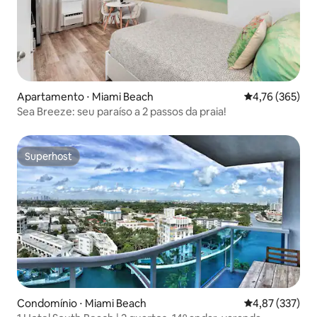
Apartamento ⋅ Miami Beach
4,76 de uma av
4,76 (365)
Sea Breeze: seu paraíso a 2 passos da praia!
Superhost
Superhost
Condomínio ⋅ Miami Beach
4,87 de uma av
4,87 (337)