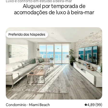
Luxo e conforto em estúdio à beira-mar
Aluguel por temporada de
acomodações de luxo à beira-mar
Preferido dos hóspedes
Preferido dos hóspedes
Condomínio ⋅ Miami Beach
4,89 de uma av
4,89 (99)