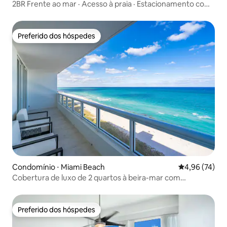
2BR Frente ao mar · Acesso à praia · Estacionamento com
manobrista gratuito
Preferido dos hóspedes
Preferido dos hóspedes
Condomínio ⋅ Miami Beach
4,96 de uma a
4,96 (74)
Cobertura de luxo de 2 quartos à beira-mar com
estacionamento grátis
Preferido dos hóspedes
Preferido dos hóspedes