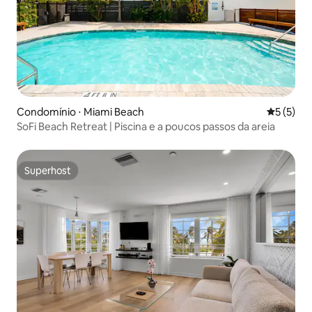
Condomínio ⋅ Miami Beach
5 de uma 
5 (5)
SoFi Beach Retreat | Piscina e a poucos passos da areia
Superhost
Superhost