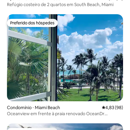
Refúgio costeiro de 2 quartos em South Beach, Miami
Preferido dos hóspedes
Preferido dos hóspedes
Condomínio ⋅ Miami Beach
4,83 de uma a
4,83 (98)
Oceanview em frente à praia renovado OceanDr
jacuzziSobe