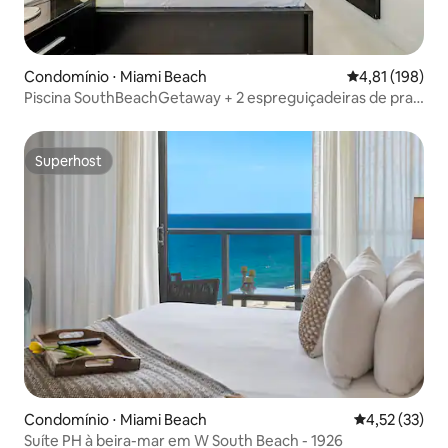
Condomínio ⋅ Miami Beach
4,81 de uma av
4,81 (198)
Piscina SouthBeachGetaway + 2 espreguiçadeiras de praia
gratuitas
Superhost
Superhost
Condomínio ⋅ Miami Beach
4,52 de uma a
4,52 (33)
Suíte PH à beira-mar em W South Beach - 1926