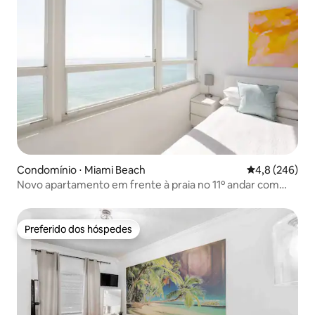
Condomínio ⋅ Miami Beach
4,8 de uma av
4,8 (246)
Novo apartamento em frente à praia no 11º andar com
vista de 180º para o mar
Preferido dos hóspedes
Preferido dos hóspedes