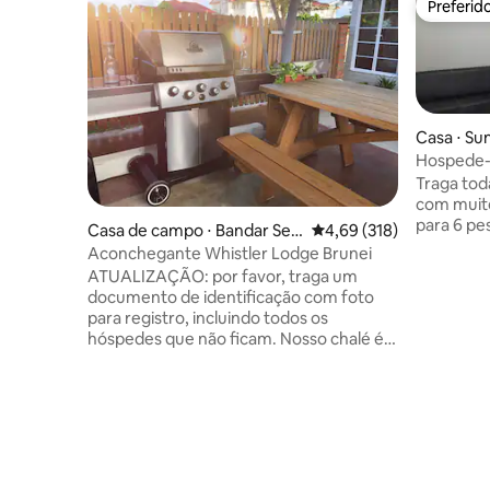
Preferid
Preferid
Casa ⋅ Sun
Hospede-
Traga toda
com muito
para 6 pe
Casa de campo ⋅ Bandar Seri
4,69 de uma avaliação m
4,69 (318)
Begawan
Aconchegante Whistler Lodge Brunei
ATUALIZAÇÃO: por favor, traga um
documento de identificação com foto
para registro, incluindo todos os
hóspedes que não ficam. Nosso chalé é
um conceito de design industrial
equipado com A/C, cozinha pequena,
churrasqueira, banheiro privativo, TV
NETFLIX e cama queen mais 4 camas de
solteiro no andar superior. * O chalé tem
o preço com base no TOTAL do número
de hóspedes que usarão nossas