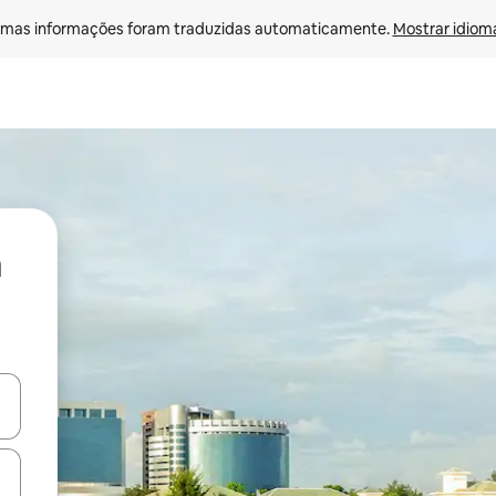
mas informações foram traduzidas automaticamente. 
Mostrar idioma
ore-os usando as seta para cima e para baixo do teclado ou tocando e