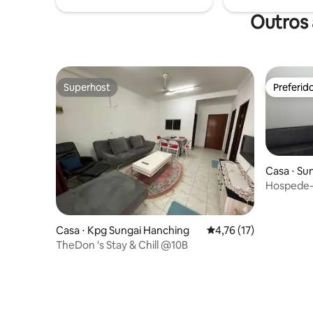
Outros 
Superhost
Preferid
Superhost
Preferid
Casa ⋅ Sun
Hospede-
Casa ⋅ Kpg Sungai Hanching
4,76 de uma avaliação 
4,76 (17)
TheDon 's Stay & Chill @10B