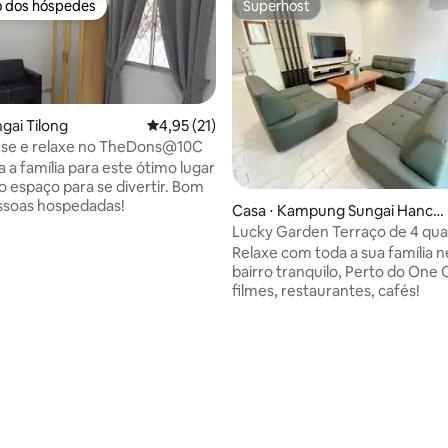
o dos hóspedes
Superhost
o dos hóspedes
Superhost
gai Tilong
4,95 de uma avaliação média de 5, 21 avalia
4,95 (21)
se e relaxe no TheDons@10C
 a família para este ótimo lugar
 espaço para se divertir. Bom
ssoas hospedadas!
édia de 5, 318 avaliações
Casa ⋅ Kampung Sungai Hanchi
ng
Lucky Garden Terraço de 4 qua
Relaxe com toda a sua família 
bairro tranquilo, Perto do One C
filmes, restaurantes, cafés!