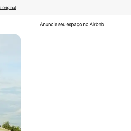
 original
Anuncie seu espaço no Airbnb
 deslizando o dedo na tela.