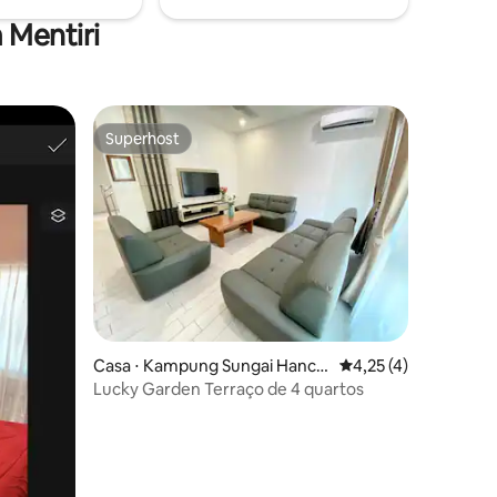
 Mentiri
Superhost
Superhost
ções
Casa ⋅ Kampung Sungai Hanchi
4,25 de uma avaliaçã
4,25 (4)
ng
Lucky Garden Terraço de 4 quartos