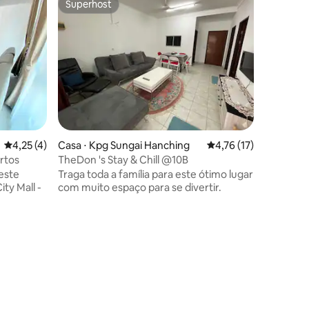
Superhost
Preferi
Superhost
Preferi
ções
4,25 de uma avaliação média de 5, 4 avaliações
4,25 (4)
Casa ⋅ Kpg Sungai Hanching
4,76 de uma avaliação
4,76 (17)
rtos
TheDon 's Stay & Chill @10B
neste
Traga toda a família para este ótimo lugar
ity Mall -
com muito espaço para se divertir.