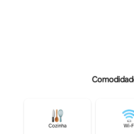
instalações. * O traslado GRATUITO para
o aeroporto está disponível mediante
pedido. * FESTA SELVAGEM NÃO
PERMITIDA * Leia o comentário dos
hóspedes para entender nosso
alojamento.
Comodidades
Cozinha
Wi-F