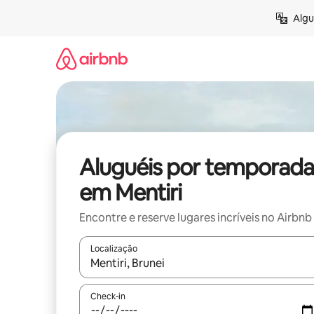
Pular
Algu
para
o
conteúdo
Aluguéis por temporada
em Mentiri
Encontre e reserve lugares incríveis no Airbnb
Localização
Quando os resultados estiverem disponíveis, expl
Check-in