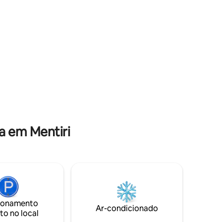
Casa ⋅ Su
Casa nº 
Esqueça 
espaço e
a em Mentiri
ionamento
Ar-condicionado
to no local