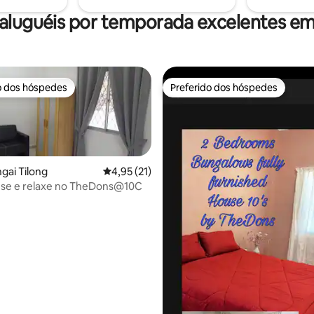
aluguéis por temporada excelentes em
o dos hóspedes
Preferido dos hóspedes
o dos hóspedes
Preferido dos hóspedes
gai Tilong
4,95 de uma avaliação média de 5, 21 avalia
4,95 (21)
se e relaxe no TheDons@10C
média de 5, 17 avaliações