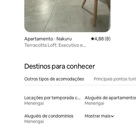
Apartamento ⋅ Nakuru
4,88 de uma avaliação
4,88 (8)
Terracotta Loft: Executivo e
aconchegante | 1 quarto
Destinos para conhecer
Outros tipos de acomodações
Principais pontos turí
Locações por temporada com piscina
Aluguéis de apartamento
Menengai
Menengai
Aluguéis de condomínios
Mostrar mais
Menengai