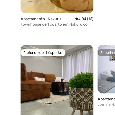
Apartamento ⋅ Nakuru
4,94 de uma avaliação 
4,94 (16)
Townhouse de 1 quarto em Nakuru com
piscina aquecida e academia
Preferido dos hóspedes
Superho
Preferido dos hóspedes
Superho
Apartame
Lumina Ha
Section58