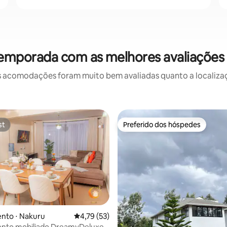
temporada com as melhores avaliaçõe
 acomodações foram muito bem avaliadas quanto a localizaçã
st
Preferido dos hóspedes
st
Preferido dos hóspedes
média de 5, 43 avaliações
nto ⋅ Nakuru
4,79 de uma avaliação média de 5, 53 avalia
4,79 (53)
nto mobiliado DreamyDeluxe