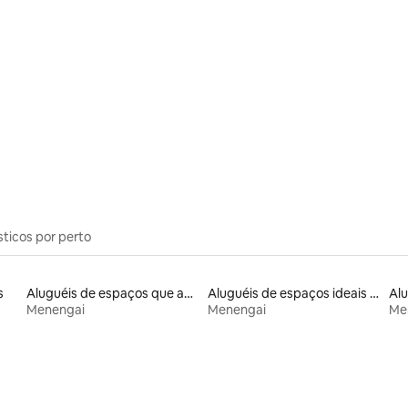
 média de 5, 8 avaliações
sticos por perto
s
Aluguéis de espaços que aceitam animais de estimação
Aluguéis de espaços ideais para famílias
Menengai
Menengai
Me