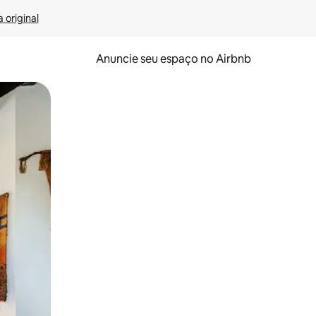
 original
Anuncie seu espaço no Airbnb
 deslizando o dedo na tela.