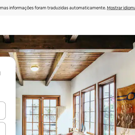
mas informações foram traduzidas automaticamente. 
Mostrar idioma
ore-os usando as seta para cima e para baixo do teclado ou tocando e