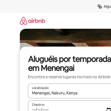
Pular
Algu
para
o
conteúdo
Aluguéis por temporada
em Menengai
Encontre e reserve lugares incríveis no Airbnb
Localização
Quando os resultados estiverem disponíveis, expl
Check-in