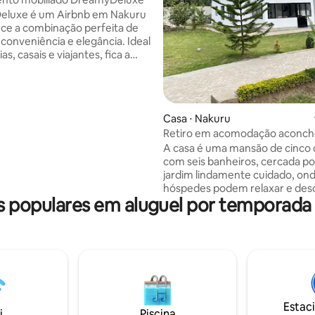
eluxe é um Airbnb em Nakuru
ce a combinação perfeita de
 conveniência e elegância. Ideal
as, casais e viajantes, fica a
nutos do Parque Nacional do
ru, da Cratera Menengai e dos
omerciais e gastronômicos
esfrute de comodidades
Casa ⋅ Nakuru
 quartos espaçosos e serviços
Retiro em acomodação aconc
 de chef privado. Com check-in
A casa é uma mansão de cinco 
 sem toque de recolher e uma
com seis banheiros, cercada p
ção adequada para crianças,
jardim lindamente cuidado, on
ia será uma mistura perfeita de
hóspedes podem relaxar e desc
to e aventura – reserve agora
 populares em aluguel por temporada
propriedade está localizada de
experiência inesquecível!
um complexo fechado e ofere
segurança 24 horas por dia, 7 d
semana, para sua tranquilidade
hóspedes têm acesso a estac
gratuito no local. Esta acomod
ideal para grupos, profissionais,
com crianças, solteiros e casais
Estac
quartos são totalmente privati
i
Piscina