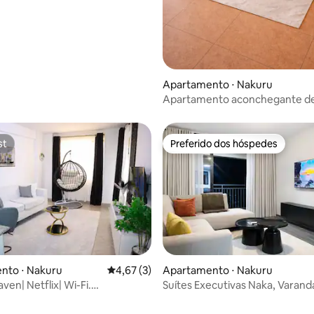
média de 5, 16 avaliações
Apartamento ⋅ Nakuru
Apartamento aconchegante de
quartos em Nakuru (a 6 min do
financeiro)
st
Preferido dos hóspedes
st
Preferido dos hóspedes
nto ⋅ Nakuru
4,67 de uma avaliação média de 5, 3 avalia
4,67 (3)
Apartamento ⋅ Nakuru
ven| Netflix| Wi-Fi.
Suítes Executivas Naka, Varan
|Vistas do lago.
Vista Incrível para o Lago