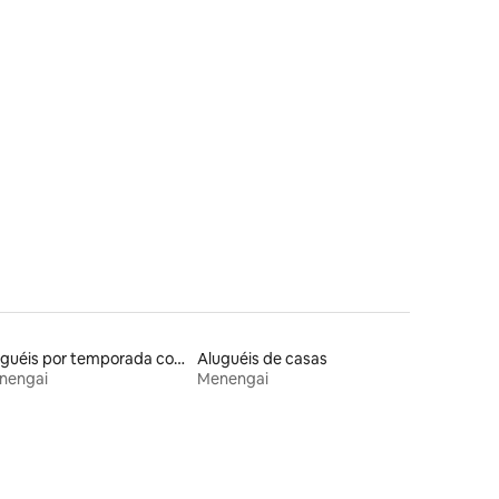
Aluguéis por temporada com café da manhã
Aluguéis de casas
nengai
Menengai