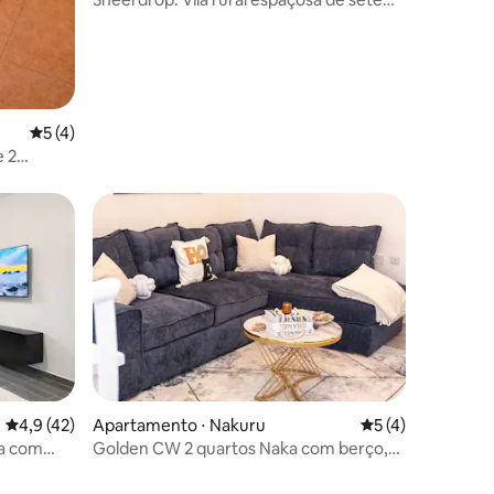
quartos
5 de uma avaliação média de 5, 4 avaliações
5 (4)
 2
 centro
ções
4,9 de uma avaliação média de 5, 42 avaliações
4,9 (42)
Apartamento ⋅ Nakuru
5 de uma avaliaçã
5 (4)
da com
Golden CW 2 quartos Naka com berço,
vista para o lago Nakuru