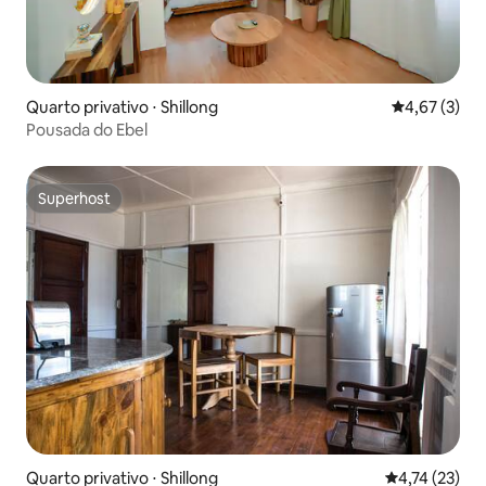
Quarto privativo ⋅ Shillong
4,67 de uma 
4,67 (3)
Pousada do Ebel
Superhost
Superhost
Quarto privativo ⋅ Shillong
4,74 de uma a
4,74 (23)