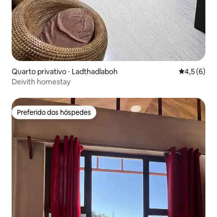
Quarto privativo ⋅ Ladthadlaboh
4,5 de uma 
4,5 (6)
Deivith homestay
Preferido dos hóspedes
Preferido dos hóspedes