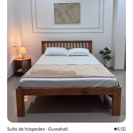
Suíte de hóspedes ⋅ Guwahati
5 de uma 
5 (5)