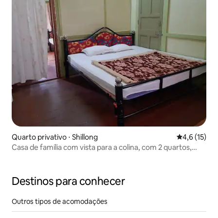
Quarto privativo ⋅ Shillong
4,6 de uma a
4,6 (15)
Casa de família com vista para a colina, com 2 quartos,
cozinha.
Destinos para conhecer
Outros tipos de acomodações