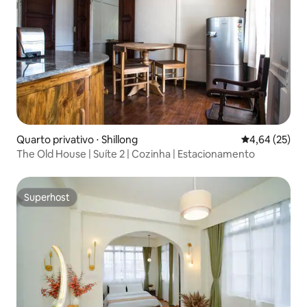
Quarto privativo ⋅ Shillong
4,64 de uma a
4,64 (25)
The Old House | Suíte 2 | Cozinha | Estacionamento
Superhost
Superhost