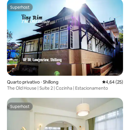
Superhost
Superhost
Quarto privativo ⋅ Shillong
4,64 de uma a
4,64 (25)
The Old House | Suíte 2 | Cozinha | Estacionamento
Superhost
Superhost