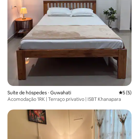
Suíte de hóspedes ⋅ Guwahati
5 de uma 
5 (5)
Acomodação 1RK | Terraço privativo | ISBT Khanapara