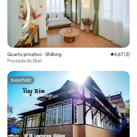
Quarto privativo ⋅ Shillong
4,67 de uma 
4,67 (3)
Pousada do Ebel
Superhost
Superhost