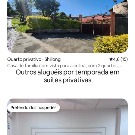
Quarto privativo ⋅ Shillong
4,6 de uma a
4,6 (15)
Casa de família com vista para a colina, com 2 quartos,
Outros aluguéis por temporada em
cozinha.
suítes privativas
Preferido dos hóspedes
Preferido dos hóspedes