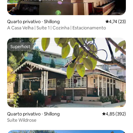
Quarto privativo ⋅ Shillong
4,74 de uma a
4,74 (23)
A Casa Velha | Suíte 1 | Cozinha | Estacionamento
Superhost
Superhost
Quarto privativo ⋅ Shillong
4,85 de uma av
4,85 (392)
Suíte Wildrose