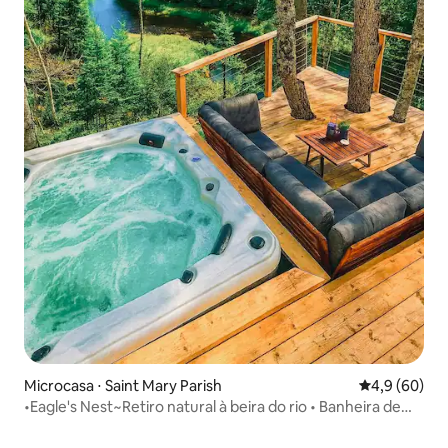
Microcasa ⋅ Saint Mary Parish
4,9 de uma a
4,9 (60)
•Eagle's Nest~Retiro natural à beira do rio • Banheira de
hidromassagem•