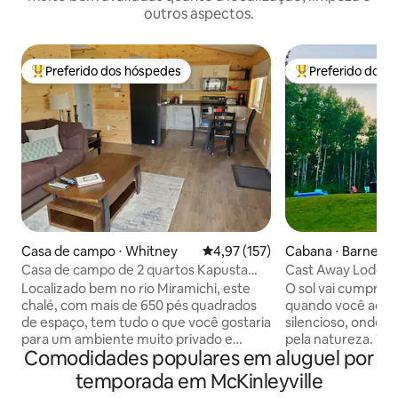
outros aspectos.
Preferido dos hóspedes
Preferido dos 
Entre os melhores preferidos dos hóspedes
Entre os melhore
Casa de campo ⋅ Whitney
4,97 de uma avaliação média de 
4,97 (157)
Cabana ⋅ Barnettvi
Casa de campo de 2 quartos Kapusta
Cast Away Lodge: l
(Sunrise)
banheira de hidr
Localizado bem no rio Miramichi, este
O sol vai cumprim
chalé, com mais de 650 pés quadrados
quando você acor
de espaço, tem tudo o que você gostaria
silencioso, onde 
para um ambiente muito privado e
pela natureza. Você vai fazer uma
Comodidades populares em aluguel por
tranquilo. Wi-Fi incluído! Esta casa de
viagem preguiçosa
campo de 2 quartos pode acomodar 4
Miramichi hoje? Você vai tentar a sua
temporada em McKinleyville
pessoas confortavelmente, tem uma
sorte pescando o 