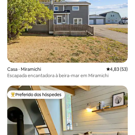
Casa ⋅ Miramichi
4,83 de uma a
4,83 (53)
Escapada encantadora à beira-mar em Miramichi
Preferido dos hóspedes
Entre os melhores preferidos dos hóspedes