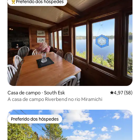
Preferido dos hóspedes
Entre os melhores preferidos dos hóspedes
Casa de campo ⋅ South Esk
4,97 de uma a
4,97 (58)
A casa de campo Riverbend no rio Miramichi
Preferido dos hóspedes
Preferido dos hóspedes