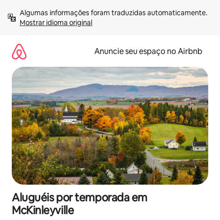
Pular
Algumas informações foram traduzidas automaticamente. 
para
Mostrar idioma original
o
conteúdo
Anuncie seu espaço no Airbnb
Aluguéis por temporada em
McKinleyville