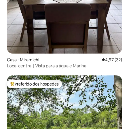
Casa ⋅ Miramichi
4,97 de uma a
4,97 (32)
Local central | Vista para a água e Marina
Preferido dos hóspedes
Entre os melhores preferidos dos hóspedes