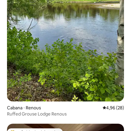
Cabana ⋅ Renous
4,96 de uma a
4,96 (28)
Ruffed Grouse Lodge Renous