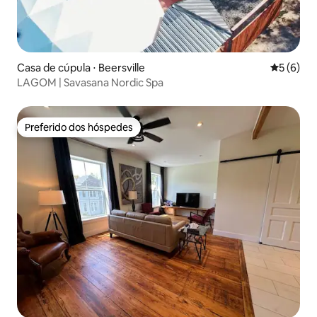
Casa de cúpula ⋅ Beersville
5 de uma 
5 (6)
LAGOM | Savasana Nordic Spa
Preferido dos hóspedes
Preferido dos hóspedes