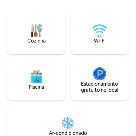
sala de estar/cozinha aberta e está
Atlântico ou robalo lis
totalmente equipada para atender a
passear nas proxi
todas as suas necessidades. Banheiro
Seja qual for a su
completo de 3 peças. Animais de
ótima escolha ao 
estimação são bem-vindos, mas este é
Lodge...Jogue sua
um espaço compartilhado e os cães
Curta-nos no FB 
devem estar com uma coleira quando
*vigilância por ví
Cozinha
Wi-Fi
estiverem fora se outras casas de
varanda apontando
campo estiverem fora. Absolutamente
garagem.
nenhum animal de estimação na mobília
Estacionamento
Piscina
gratuito no local
Ar-condicionado