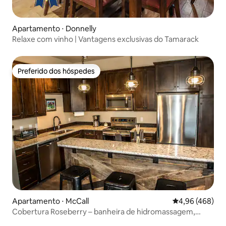
Apartamento ⋅ Donnelly
Relaxe com vinho | Vantagens exclusivas do Tamarack
Preferido dos hóspedes
Preferido dos hóspedes
Apartamento ⋅ McCall
4,96 de uma ava
4,96 (468)
Cobertura Roseberry – banheira de hidromassagem,
deck, vista para o centro da cidade