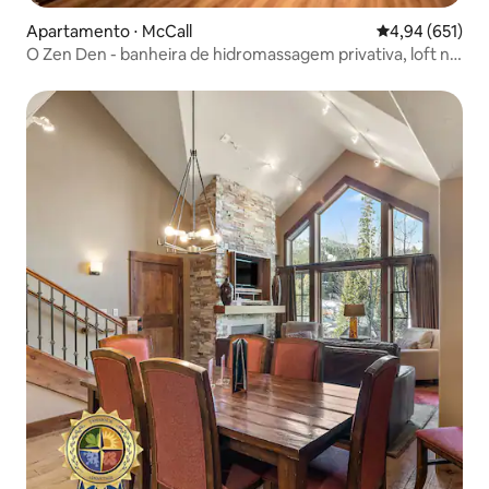
Apartamento ⋅ McCall
4,94 de uma av
4,94 (651)
O Zen Den - banheira de hidromassagem privativa, loft no
centro da cidade