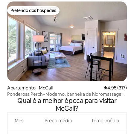
Preferido dos hóspedes
Preferido dos hóspedes
Apartamento ⋅ McCall
4,95 de uma av
4,95 (317)
Ponderosa Perch~Moderno, banheira de hidromassagem,
Qual é a melhor época para visitar
aconchegante, centro da cidade
McCall?
Mês
Preço médio
Temp. média