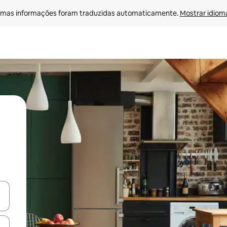
mas informações foram traduzidas automaticamente. 
Mostrar idioma
ore-os usando as seta para cima e para baixo do teclado ou tocando e