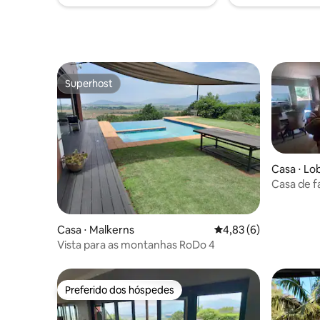
receber v
Superhost
Superhost
Casa ⋅ L
Casa de f
Casa ⋅ Malkerns
4,83 de uma avaliação
4,83 (6)
Vista para as montanhas RoDo 4
Preferido dos hóspedes
Preferido dos hóspedes