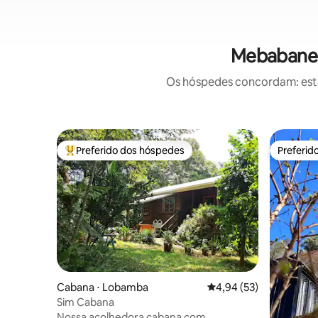
Mebabane:
Os hóspedes concordam: estas
Preferido dos hóspedes
Preferid
Entre os melhores preferidos dos hóspedes
Preferid
Cabana ⋅ Lobamba
4,94 de uma avaliação 
4,94 (53)
Sim Cabana
Nossa acolhedora cabana com