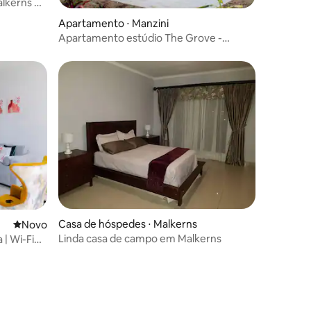
lkerns na
Apartamento ⋅ Manzini
Apartamento estúdio The Grove -
Essuatíni
ções
Casa de hóspedes ⋅ Malkerns
Novo lugar para ficar
Novo
Linda casa de campo em Malkerns
 | Wi-Fi