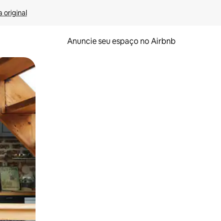
 original
Anuncie seu espaço no Airbnb
 deslizando o dedo na tela.