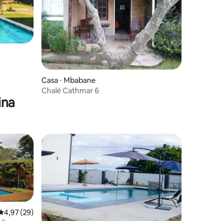
Casa ⋅ Mbabane
Chalé Cathmar 6
ina
4,97 de uma avaliação média de 5, 29 avaliações
4,97 (29)