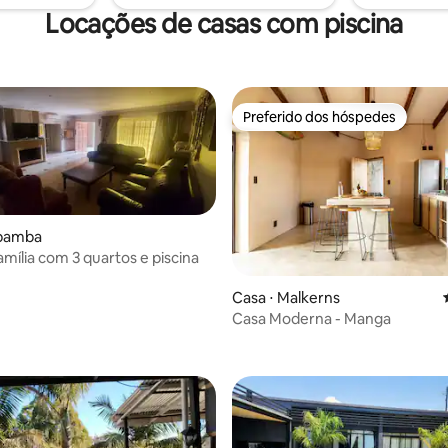
ocê!
Locações de casas com piscina
Preferido dos hóspedes
Preferido dos hóspedes
obamba
amília com 3 quartos e piscina
Casa ⋅ Malkerns
Casa Moderna - Manga
 média de 5, 6 avaliações