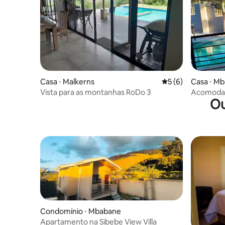
Casa ⋅ Malkerns
5 de uma avaliação
5 (6)
Casa ⋅ M
Vista para as montanhas RoDo 3
Acomodaç
Ou
Waterfor
Condomínio ⋅ Mbabane
Apartamento na Sibebe View Villa