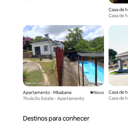
Casa de h
Casa de 
Casa de 
Apartamento ⋅ Mbabane
Novo lugar para fic
Novo
Casa de 
Thula Du Estate - Apartamento
Destinos para conhecer