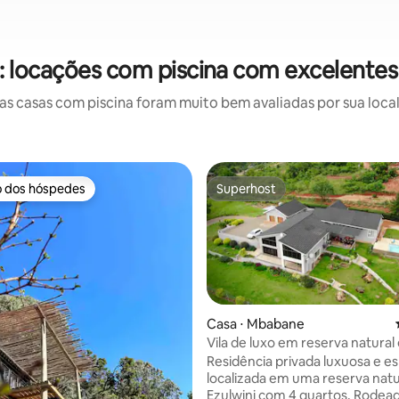
 locações com piscina com excelentes 
 casas com piscina foram muito bem avaliadas por sua local
o dos hóspedes
Superhost
o dos hóspedes
Superhost
Casa ⋅ Mbabane
Vila de luxo em reserva natura
Ezulwini
média de 5, 53 avaliações
Residência privada luxuosa e e
localizada em uma reserva nat
Ezulwini com 4 quartos. Rodea