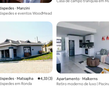
Casa de campo tranquila em Ma
fazenda de St Clements.
óspedes ⋅ Manzini
hóspedes e eventos WoodMead
hóspedes ⋅ Matsapha
4,33 de uma avaliação média de 5, 3 avalia
4,33 (3)
ar
Apartamento ⋅ Malkerns
hóspedes em Ronda
Retiro moderno de luxo | Piscina
rápido | Varanda