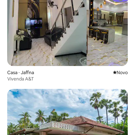
Casa ⋅ Jaffna
Novo lugar
Novo
Vivenda A&T