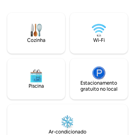
parentes visitantes ou grupos que
Fácil acesso a par
exploram o norte do Sri Lanka.
Jaffna (8 km) e da 
Localizada em um bairro residencial
km). Desfrute de 
tranquilo, a propriedade oferece um
ao lado do lago de
retiro relaxante, estando a poucos
cenário sereno d
minutos dos importantes marcos
o charme da vida 
culturais de Jaffna, centros de
modernos durante 
Cozinha
Wi-Fi
transporte e comodidades locais.
conosco.
Estacionamento
Piscina
gratuito no local
Ar-condicionado