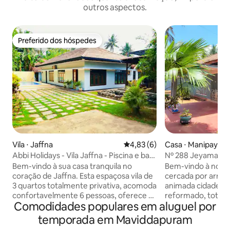
outros aspectos.
Preferido dos hóspedes
Preferido dos hóspedes
Vila ⋅ Jaffna
4,83 de uma avaliação média d
4,83 (6)
Casa ⋅ Manipay
Abbi Holidays - Vila Jaffna - Piscina e bar
Nº 288 Jeyamani Vi
de narguilé
Bem-vindo à sua casa tranquila no
Bem-vindo à nossa
coração de Jaffna. Esta espaçosa vila de
cercada por arroza
3 quartos totalmente privativa, acomoda
animada cidade d
confortavelmente 6 pessoas, oferece o
reformado, total
Comodidades populares em aluguel por
equilíbrio perfeito entre conforto,
ar condicionado e
privacidade e conveniência, tornando-a
As atrações próxi
temporada em Maviddapuram
ideal para famílias, viajantes de negócios,
Jaffna (9 km) e o 