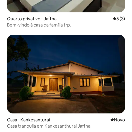
Quarto privativo ⋅ Jaffna
5 de uma 
5 (3)
Bem-vindo à casa da família trp.
Casa ⋅ Kankesanturai
Novo lugar
Novo
Casa tranquila em Kankesanthurai Jaffna