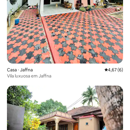
Casa ⋅ Jaffna
4,67 de uma 
4,67 (6)
Vila luxuosa em Jaffna