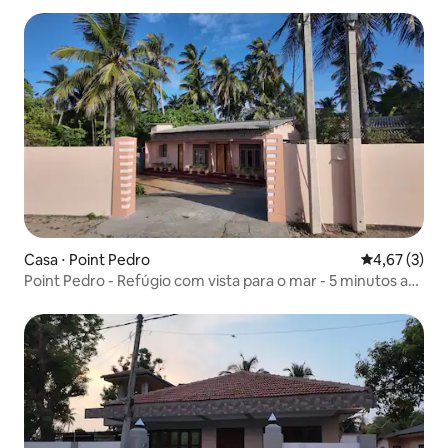
Casa ⋅ Point Pedro
4,67 de uma 
4,67 (3)
Point Pedro - Refúgio com vista para o mar - 5 minutos a
pé da praia