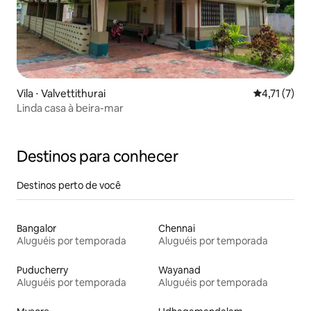
Vila ⋅ Valvettithurai
4,71 de uma 
4,71 (7)
Linda casa à beira-mar
Destinos para conhecer
Destinos perto de você
Bangalor
Chennai
Aluguéis por temporada
Aluguéis por temporada
Puducherry
Wayanad
Aluguéis por temporada
Aluguéis por temporada