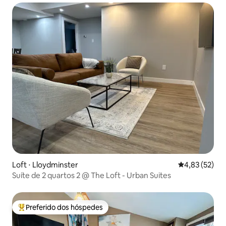
Loft ⋅ Lloydminster
4,83 de uma a
4,83 (52)
Suíte de 2 quartos 2 @ The Loft - Urban Suites
Preferido dos hóspedes
Entre os melhores preferidos dos hóspedes