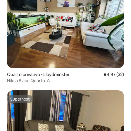
Quarto privativo ⋅ Lloydminster
4,97 de uma a
4,97 (32)
Niksa Place Quarto-A
Superhost
Superhost