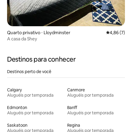
Quarto privativo ⋅ Lloydminster
4,86 de uma 
4,86 (7)
A casa da Shey
Destinos para conhecer
Destinos perto de você
Calgary
Canmore
Aluguéis por temporada
Aluguéis por temporada
Edmonton
Banff
Aluguéis por temporada
Aluguéis por temporada
Saskatoon
Regina
Aluguéis por temporada
Aluguéis por temporada