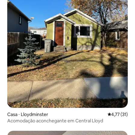
Casa ⋅ Lloydminster
4,77 de uma a
4,77 (31)
Acomodação aconchegante em Central Lloyd