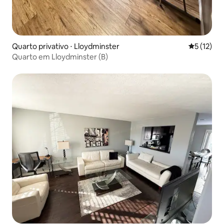
Quarto privativo ⋅ Lloydminster
5 de uma a
5 (12)
Quarto em Lloydminster (B)