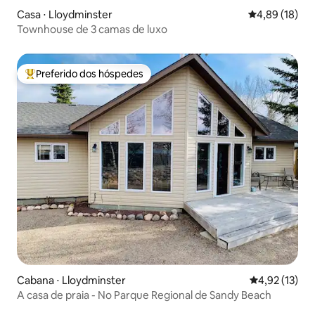
Casa ⋅ Lloydminster
4,89 de uma a
4,89 (18)
Townhouse de 3 camas de luxo
Preferido dos hóspedes
Entre os melhores preferidos dos hóspedes
Cabana ⋅ Lloydminster
4,92 de uma a
4,92 (13)
A casa de praia - No Parque Regional de Sandy Beach