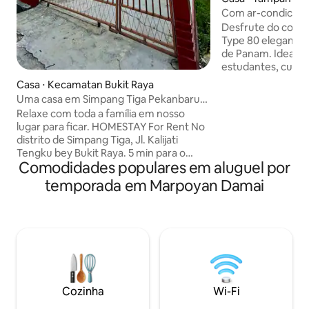
Com ar-condiciona
banheiros, perto d
Desfrute do confo
e Aulia
Type 80 elegante 
de Panam. Ideal pa
estudantes, cuida
viajantes de negó
Casa ⋅ Kecamatan Bukit Raya
Vantagens: • Quar
Uma casa em Simpang Tiga Pekanbaru
com ar-condiciona
perto do aeroporto
Relaxe com toda a família em nosso
Banheiro: 2 banhei
lugar para ficar. HOMESTAY For Rent No
grupos). • Cozinh
distrito de Simpang Tiga, Jl. Kalijati
com utensílios de
Tengku bey Bukit Raya. 5 min para o
super-rápido: • 3–
Comodidades populares em aluguel por
aeroporto (aeroportos) SSQ, 10 min para
UIN Suska. • 2 km 
o centro da cidade, 10 min para UIR -
temporada em Marpoyan Damai
Bros e o Hospital A
instalações DE estadia EM casa DE
Shopping MTC, SKA
família: 2 quartos com ar-condicionado
Transmart. O espa
completo com armários, com camas
pronto para se mu
king 2 banheiros(sentar e agachar wc)
Sala de observação + hóspede +
geladeira + mesa de jantar + dispensador
Mini cozinha totalmente equipada com
talheres e utensílios de cozinha A
Cozinha
Wi-Fi
garagem pode ser para 4 a 5 carros Wi-Fi