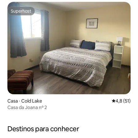
Superhost
Superhost
Casa ⋅ Cold Lake
4,8 de uma a
4,8 (51)
Casa da Joana nº 2
Destinos para conhecer