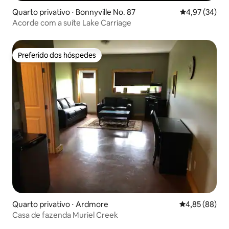
Quarto privativo ⋅ Bonnyville No. 87
4,97 de uma a
4,97 (34)
Acorde com a suíte Lake Carriage
Preferido dos hóspedes
Preferido dos hóspedes
Quarto privativo ⋅ Ardmore
4,85 de uma a
4,85 (88)
Casa de fazenda Muriel Creek