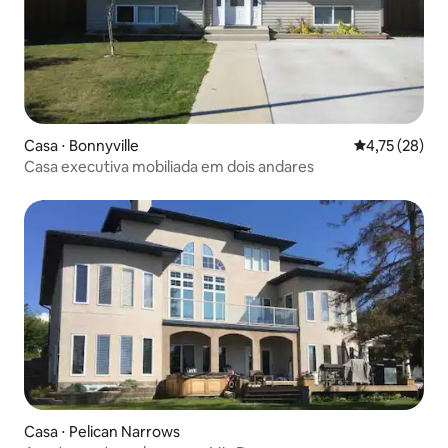
Casa ⋅ Bonnyville
4,75 de uma a
4,75 (28)
Casa executiva mobiliada em dois andares
Casa ⋅ Pelican Narrows