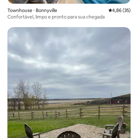
Townhouse ⋅ Bonnyville
4,86 de uma a
4,86 (35)
Confortável, limpo e pronto para sua chegada