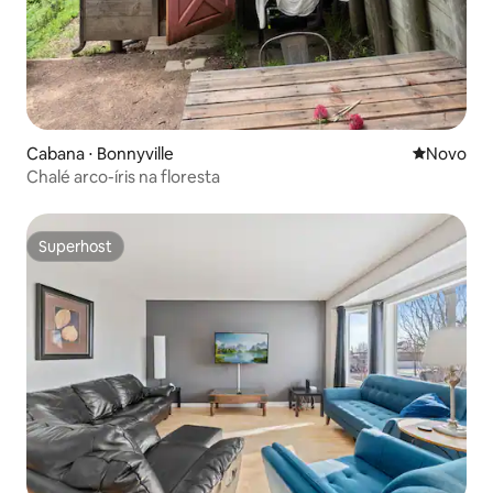
Cabana ⋅ Bonnyville
Novo lugar
Novo
Chalé arco-íris na floresta
Superhost
Superhost