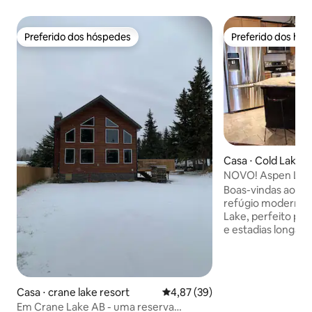
Preferido dos hóspedes
Preferido dos hó
Preferido dos hóspedes
Preferido dos hó
Casa ⋅ Cold Lake
NOVO! Aspen Lodg
elegantes perto do
Boas-vindas ao A
refúgio moderno 
Lake, perfeito para
e estadias longas.
3 banheiros, cozi
abastecida, sala d
lareira aconchega
atenciosos inspir
Casa ⋅ crane lake resort
4,87 de uma avaliação média de
4,87 (39)
toda parte. Relax
Em Crane Lake AB - uma reserva
fundos com móvei