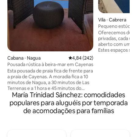
Vila ⋅ Cabrera
Pequeno estúdio p
deslumbrante par
Oferecemos duas c
privadas, cada um
aberto com uma c
Estes espaços são 
famílias com até d
Cabana ⋅ Nagua
4,84 de uma avaliação média de 
4,84 (242)
pequenas. Por favor, observe que as
Pousada rústica à beira-mar em Cayenas
casitas não têm c
Esta pousada de praia fica de frente para
meus pais, que mo
a praia de Cayenas. A moradia fica a 10
da propriedade, 
minutos de Nagua, a 30 minutos de Las
pela manhã ou media
Terrenas e a 1 hora e 45 minutos do
há problema em pe
María Trinidad Sánchez: comodidades
aeroporto (SDQ). A casa tem um quintal
aquecer alimentos
compartilhado com espaço para
populares para aluguéis por temporada
de acesso total a 
entretenimento na praia ao ar livre, 2
propriedade não é
de acomodações para famílias
quartos com vista para a praia e picuzzi
compartilhado. A área da cozinha fica no
primeiro andar com entrada separada.
Por favor, note que há outra vila; no
entanto, esta vila só compartilha área de