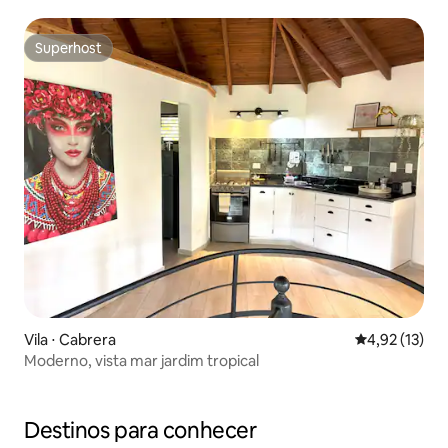
Superhost
Superhost
Vila ⋅ Cabrera
4,92 de uma a
4,92 (13)
Moderno, vista mar jardim tropical
Destinos para conhecer