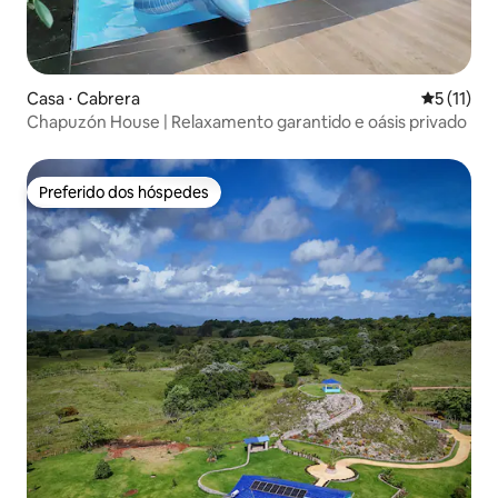
Casa ⋅ Cabrera
5 de uma a
5 (11)
Chapuzón House | Relaxamento garantido e oásis privado
Preferido dos hóspedes
Preferido dos hóspedes