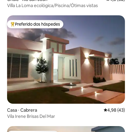
Villa La Loma ecológica/Piscina/Ótimas vistas
Preferido dos hóspedes
Entre os melhores preferidos dos hóspedes
Casa ⋅ Cabrera
4,98 de uma a
4,98 (43)
Vila Irene Brisas Del Mar