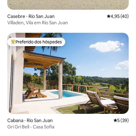
Casebre ⋅ Río San Juan
4,95 de uma a
4,95 (40)
Villaden, Vila em Río San Juan
Preferido dos hóspedes
Entre os melhores preferidos dos hóspedes
Cabana ⋅ Río San Juan
5 de uma a
5 (39)
Gri Gri Bell - Casa Sofia