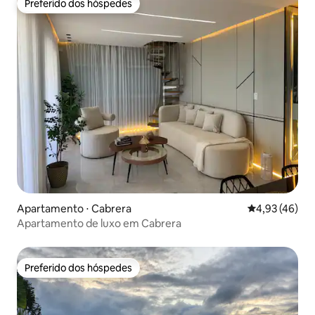
Preferido dos hóspedes
Preferido dos hóspedes
Apartamento ⋅ Cabrera
4,93 de uma a
4,93 (46)
Apartamento de luxo em Cabrera
Preferido dos hóspedes
Preferido dos hóspedes