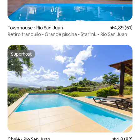
Townhouse ⋅ Río San Juan
4,89 de uma a
4,89 (61)
Retiro tranquilo - Grande piscina - Starlink - Rio San Juan
Superhost
Superhost
Chalé ⋅ Río San Juan
4,8 de uma a
4,8 (82)