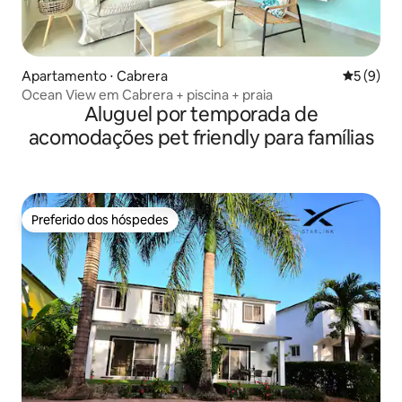
Apartamento ⋅ Cabrera
5 de uma 
5 (9)
Ocean View em Cabrera + piscina + praia
Aluguel por temporada de
acomodações pet friendly para famílias
Preferido dos hóspedes
Preferido dos hóspedes