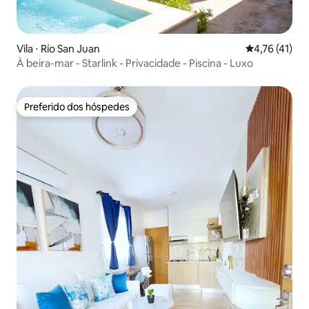
Vila ⋅ Río San Juan
4,76 de uma a
4,76 (41)
À beira-mar - Starlink - Privacidade - Piscina - Luxo
Preferido dos hóspedes
Preferido dos hóspedes