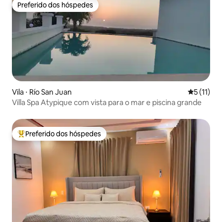
Preferido dos hóspedes
Preferido dos hóspedes
Vila ⋅ Río San Juan
5 de uma a
5 (11)
Villa Spa Atypique com vista para o mar e piscina grande
Preferido dos hóspedes
Entre os melhores preferidos dos hóspedes