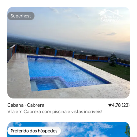
Superhost
Superhost
Cabana ⋅ Cabrera
4,78 de uma a
4,78 (23)
Vila em Cabrera com piscina e vistas incríveis!
Preferido dos hóspedes
Preferido dos hóspedes