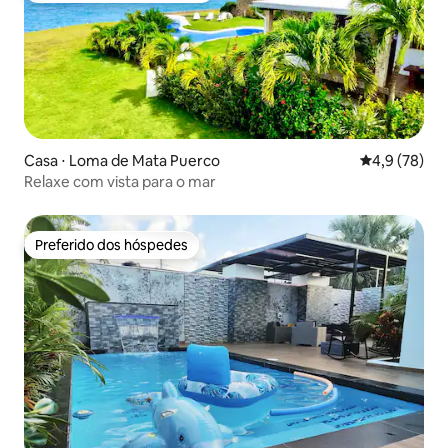
Casa ⋅ Loma de Mata Puerco
4,9 de uma a
4,9 (78)
Relaxe com vista para o mar
Preferido dos hóspedes
Preferido dos hóspedes