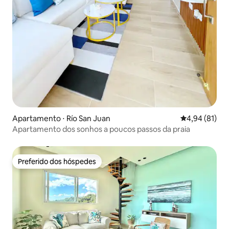
Apartamento ⋅ Río San Juan
4,94 de uma a
4,94 (81)
Apartamento dos sonhos a poucos passos da praia
Preferido dos hóspedes
Preferido dos hóspedes