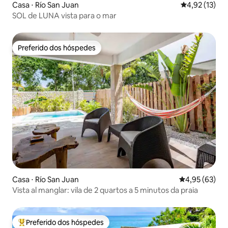
Casa ⋅ Río San Juan
4,92 de uma a
4,92 (13)
SOL de LUNA vista para o mar
Preferido dos hóspedes
Preferido dos hóspedes
Casa ⋅ Río San Juan
4,95 de uma a
4,95 (63)
Vista al manglar: vila de 2 quartos a 5 minutos da praia
Preferido dos hóspedes
Entre os melhores preferidos dos hóspedes