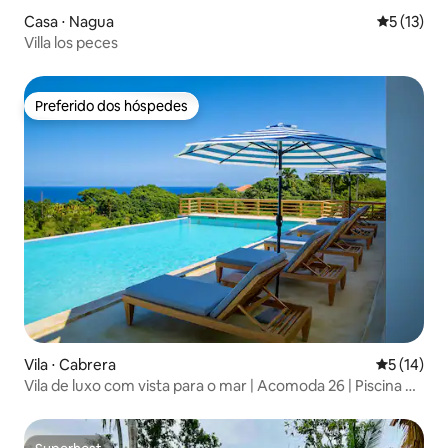
Casa ⋅ Nagua
5 de uma a
5 (13)
Villa los peces
Preferido dos hóspedes
Preferido dos hóspedes
Vila ⋅ Cabrera
5 de uma a
5 (14)
Vila de luxo com vista para o mar | Acomoda 26 | Piscina de
borda infinita