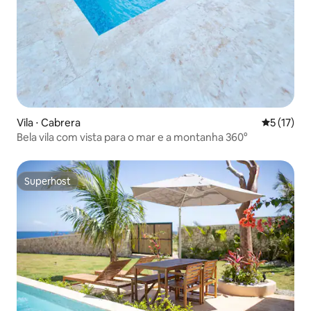
Vila ⋅ Cabrera
5 de uma a
5 (17)
Bela vila com vista para o mar e a montanha 360°
Superhost
Superhost