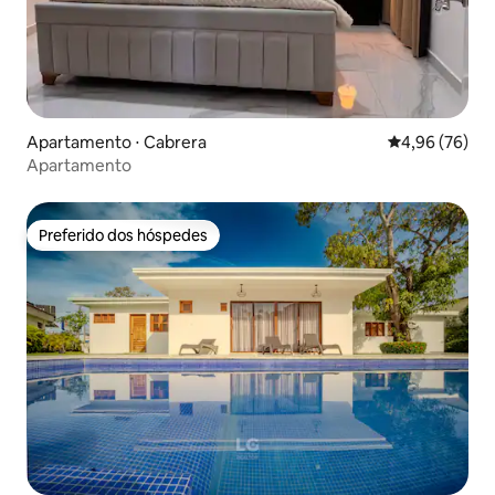
Apartamento ⋅ Cabrera
4,96 de uma a
4,96 (76)
Apartamento
Preferido dos hóspedes
Preferido dos hóspedes