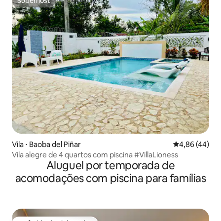
Superhost
Superhost
Vila ⋅ Baoba del Piñar
4,86 de uma a
4,86 (44)
Vila alegre de 4 quartos com piscina #VillaLioness
Aluguel por temporada de
acomodações com piscina para famílias