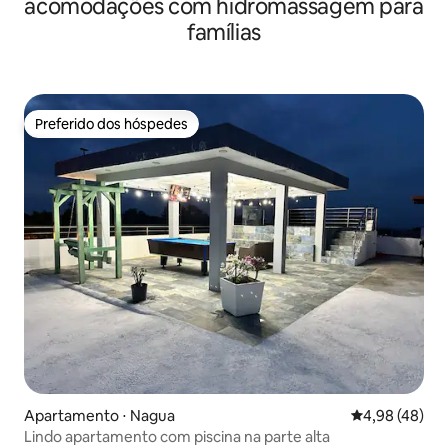
acomodações com hidromassagem para
famílias
Preferido dos hóspedes
Preferido dos hóspedes
Apartamento ⋅ Nagua
4,98 de uma a
4,98 (48)
Lindo apartamento com piscina na parte alta