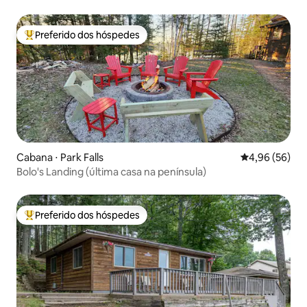
Escape
Preferido dos hóspedes
Entre os melhores preferidos dos hóspedes
Cabana ⋅ Park Falls
4,96 de uma a
4,96 (56)
Bolo's Landing (última casa na península)
Preferido dos hóspedes
Entre os melhores preferidos dos hóspedes