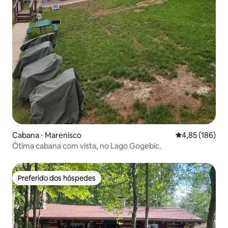
Cabana ⋅ Marenisco
4,85 de uma av
4,85 (186)
Ótima cabana com vista, no Lago Gogebic.
Preferido dos hóspedes
Preferido dos hóspedes