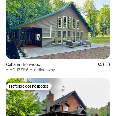
Cabana ⋅ Ironwood
5 de uma a
5 (55)
*JACUZZI* 6 Mile Hideaway
Preferido dos hóspedes
Preferido dos hóspedes