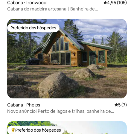
Cabana ⋅ Ironwood
4,95 de uma av
4,95 (105)
Cabana de madeira artesanal | Banheira de
hidromassagem | Sauna | Sala de jogos
Preferido dos hóspedes
Preferido dos hóspedes
Cabana ⋅ Phelps
5 de uma 
5 (7)
Novo anúncio! Perto de lagos e trilhas, banheira de
hidromassagem, animais de estimação OK
Preferido dos hóspedes
Entre os melhores preferidos dos hóspedes