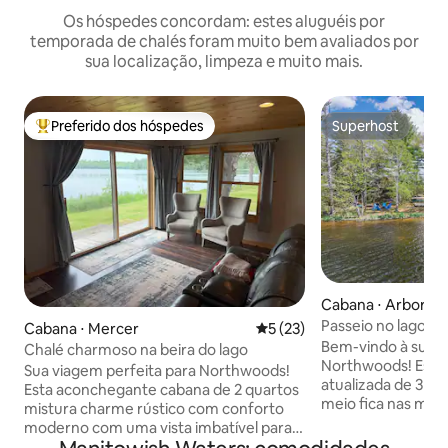
Os hóspedes concordam: estes aluguéis por
temporada de chalés foram muito bem avaliados por
sua localização, limpeza e muito mais.
Preferido dos hóspedes
Superhost
Entre os melhores preferidos dos hóspedes
Superhost
Cabana ⋅ Arbor Vi
Passeio no lago B
Cabana ⋅ Mercer
5 de uma avaliação média de
5 (23)
aquáticos e pesca
Bem-vindo à sua e
Chalé charmoso na beira do lago
Northwoods! Esta
Sua viagem perfeita para Northwoods!
atualizada de 3 qu
Esta aconchegante cabana de 2 quartos
meio fica nas mar
mistura charme rústico com conforto
Lake em Arbor Vit
moderno com uma vista imbatível para o
200 pés de costa 
lago. Localizada dentro da propriedade