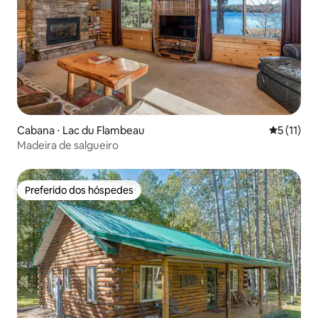
Cabana ⋅ Lac du Flambeau
5 de uma a
5 (11)
Madeira de salgueiro
Preferido dos hóspedes
Preferido dos hóspedes