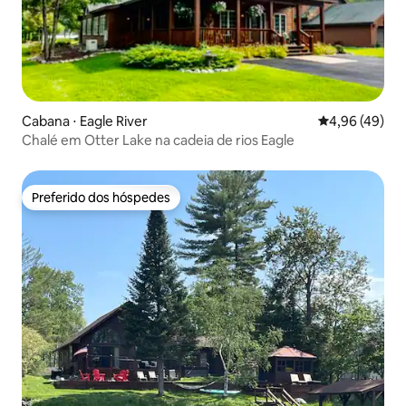
Cabana ⋅ Eagle River
4,96 de uma a
4,96 (49)
Chalé em Otter Lake na cadeia de rios Eagle
Preferido dos hóspedes
Preferido dos hóspedes