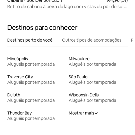
Cabana ⋅ Boulder Junction
4,96 de uma a
4,96 (51)
Retiro de cabana à beira do lago com vistas do pôr do sol 2
quartos / 2 banheiros
Destinos para conhecer
Destinos perto de você
Outros tipos de acomodações
Pr
Mineápolis
Milwaukee
Aluguéis por temporada
Aluguéis por temporada
Traverse City
São Paulo
Aluguéis por temporada
Aluguéis por temporada
Duluth
Wisconsin Dells
Aluguéis por temporada
Aluguéis por temporada
Thunder Bay
Mostrar mais
Aluguéis por temporada