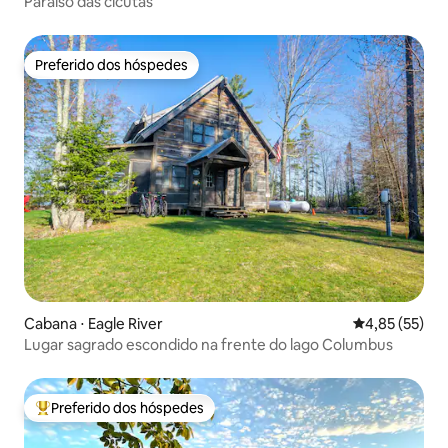
Paraíso das cicutas
Preferido dos hóspedes
Preferido dos hóspedes
Cabana ⋅ Eagle River
4,85 de uma a
4,85 (55)
Lugar sagrado escondido na frente do lago Columbus
Preferido dos hóspedes
Entre os melhores preferidos dos hóspedes