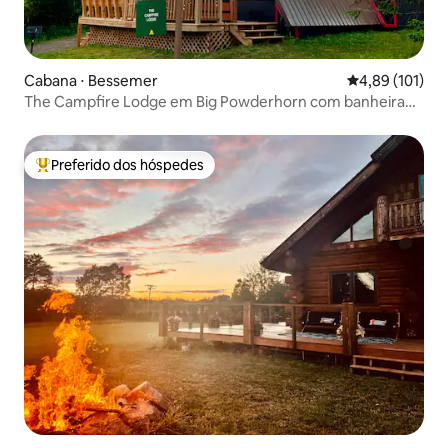
Cabana ⋅ Bessemer
4,89 de uma av
4,89 (101)
The Campfire Lodge em Big Powderhorn com banheira
de hidromassagem
Preferido dos hóspedes
Entre os melhores preferidos dos hóspedes