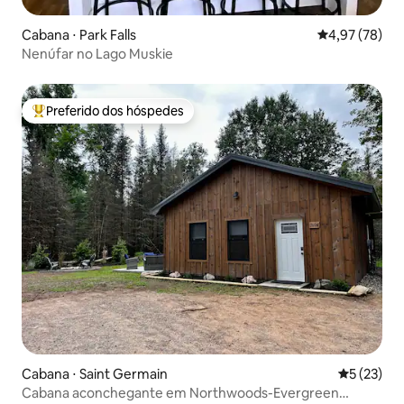
Cabana ⋅ Park Falls
4,97 de uma a
4,97 (78)
Nenúfar no Lago Muskie
Preferido dos hóspedes
Entre os melhores preferidos dos hóspedes
Cabana ⋅ Saint Germain
5 de uma a
5 (23)
Cabana aconchegante em Northwoods-Evergreen