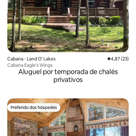
Cabana ⋅ Land O' Lakes
4,87 de uma a
4,87 (23)
Cabana Eagle's Wings
Aluguel por temporada de chalés
privativos
Preferido dos hóspedes
Preferido dos hóspedes