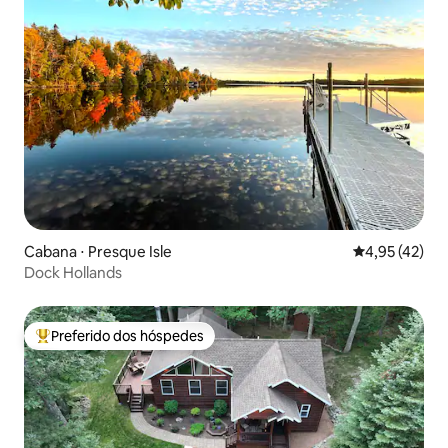
Cabana ⋅ Presque Isle
4,95 de uma a
4,95 (42)
Dock Hollands
Preferido dos hóspedes
Entre os melhores preferidos dos hóspedes