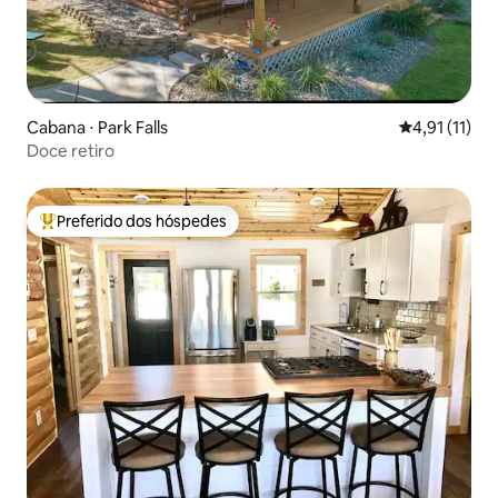
Cabana ⋅ Park Falls
4,91 de uma a
4,91 (11)
Doce retiro
Preferido dos hóspedes
Entre os melhores preferidos dos hóspedes