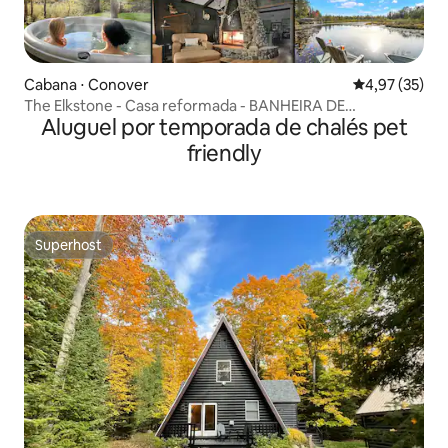
Cabana ⋅ Conover
4,97 de uma a
4,97 (35)
The Elkstone - Casa reformada - BANHEIRA DE
Aluguel por temporada de chalés pet
HIDROMASSAGEM
friendly
Superhost
Superhost