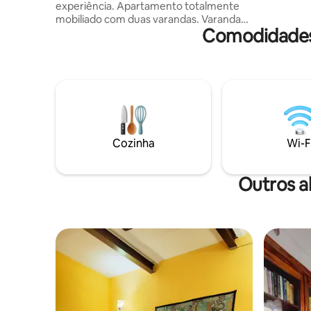
experiência. Apartamento totalmente
mobiliado com duas varandas. Varandas
Comodidades
voltadas para o leste e para o oeste, para
que você possa ver o nascer e o pôr do
sol. É o prédio mais alto da cidade, então
você terá uma vista inigualável. O
proprietário tem talento para desenhos,
e todo o apartamento tem uma
atmosfera que você vai lembrar por
muito tempo. Como o elevador não está
funcionando no momento, os hóspedes
Cozinha
Wi-F
terão que subir as escadas, e o
apartamento fica no 5º andar.
Outros a