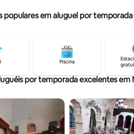
(anniversary, birthday, kitty) wi
lawns, restaurant, swimming po
 populares em aluguel por temporad
parking.
Estac
i
Piscina
gratui
luguéis por temporada excelentes e