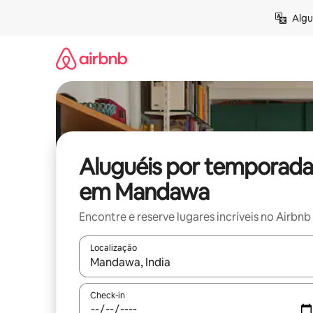
Pular
Algu
para
o
conteúdo
Aluguéis por temporada
em Mandawa
Encontre e reserve lugares incríveis no Airbnb
Localização
Quando os resultados estiverem disponíveis, expl
Check-in