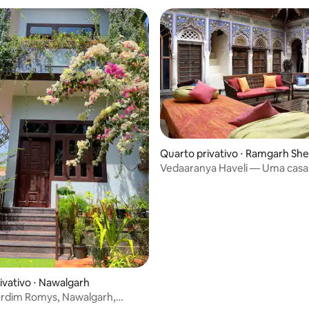
Quarto privativo ⋅ Ramgarh Sh
Vedaaranya Haveli — Uma casa
patrimônio e cura
ivativo ⋅ Nawalgarh
ardim Romys, Nawalgarh,