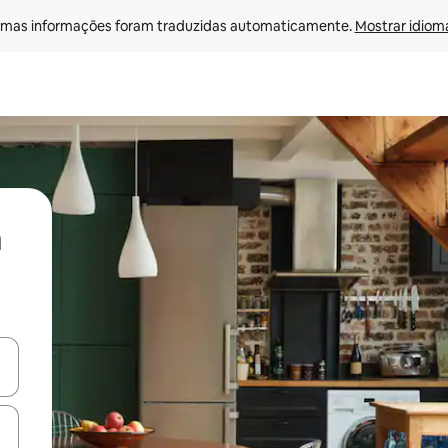
mas informações foram traduzidas automaticamente. 
Mostrar idioma
ore-os usando as seta para cima e para baixo do teclado ou tocando e