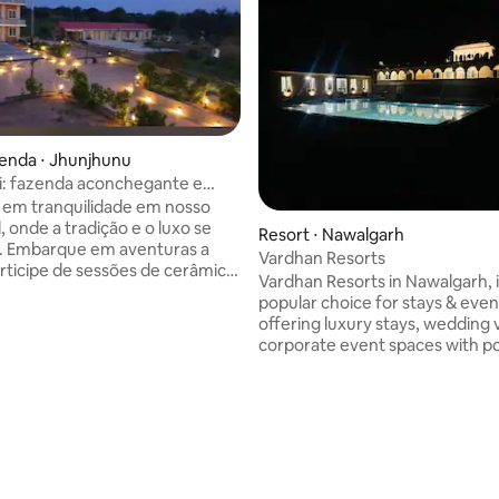
enda ⋅ Jhunjhunu
i: fazenda aconchegante e
 em tranquilidade em nosso
l, onde a tradição e o luxo se
Resort ⋅ Nawalgarh
. Embarque em aventuras a
Vardhan Resorts
articipe de sessões de cerâmica
Vardhan Resorts in Nawalgarh, i
 a essência da vida agrícola
popular choice for stays & even
poucos passos das maravilhas
offering luxury stays, wedding
s, nosso retiro serve como sua
corporate event spaces with po
entrada para o luxo sereno e
restaurants, known for its mod
culturais genuínas. Adaptado
comfort within a heritage-rich 
antes que desejam uma viagem
providing luxury hospitality in R
vel ao coração vibrante da
 média de 5, 4 avaliações
Shekhawati region. Offers resort-style
i cada detalhe cria sua história
stays, often with luxurious, new
m-vindo ao refúgio exclusivo
rooms & bathrooms. Serves as 
 para enriquecer sua alma.
for destination weddings, parti