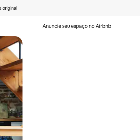
 original
Anuncie seu espaço no Airbnb
 deslizando o dedo na tela.