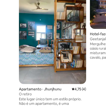
Hotel-faz
Geetanjal
cavalos
Mergulhe
oásis rura
misturam
cavalo, p
e saboreie
local. A 
histórica
porta de 
conexões 
para viaj
incompará
Apartamento ⋅ Jhunjhunu
4,75 de uma avaliação
4,75 (4)
Índia, aqu
O retiro
única. Be
Este lugar único tem um estilo próprio.
projetado
Não é um apartamento, é uma