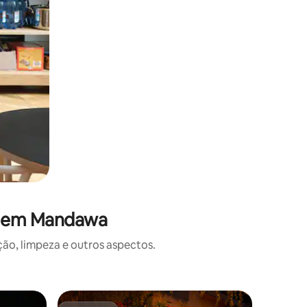
es em Mandawa
o, limpeza e outros aspectos.
Quarto p