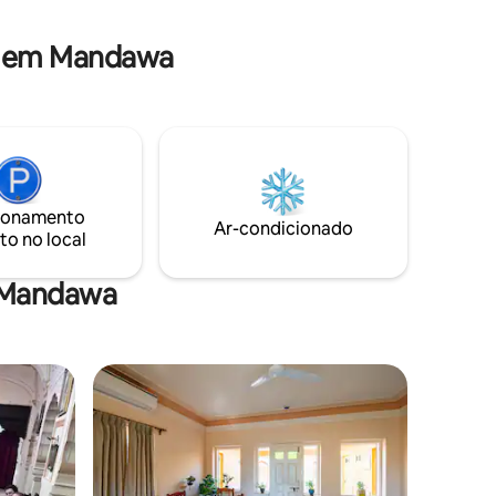
th large
ol, Free
a em Mandawa
ionamento
Ar-condicionado
to no local
m Mandawa