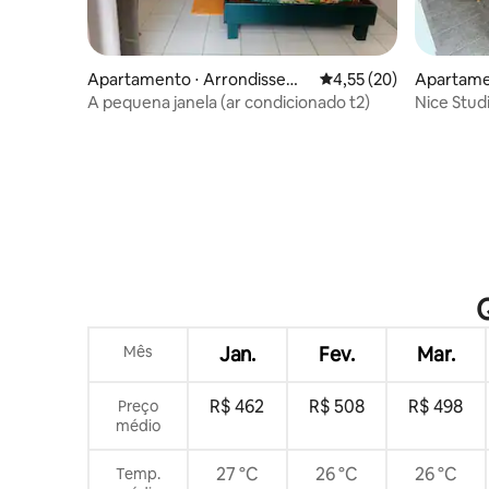
Apartamento ⋅ Arrondisseme
4,55 de uma avaliação 
4,55 (20)
Apartamen
nt of St.-Laurent-du-Maroni
-du-Maro
A pequena janela (ar condicionado t2)
Nice Stud
Mês
Jan.
Fev.
Mar.
R$ 462
R$ 508
R$ 498
Preço
médio
27 °C
26 °C
26 °C
Temp.