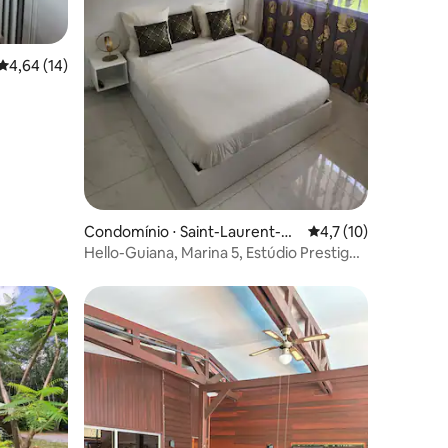
4,64 de uma avaliação média de 5, 14 avaliações
4,64 (14)
ções
Condomínio ⋅ Saint-Laurent-du
4,7 de uma avaliação
4,7 (10)
-Maroni
Hello-Guiana, Marina 5, Estúdio Prestige
5 estrelas