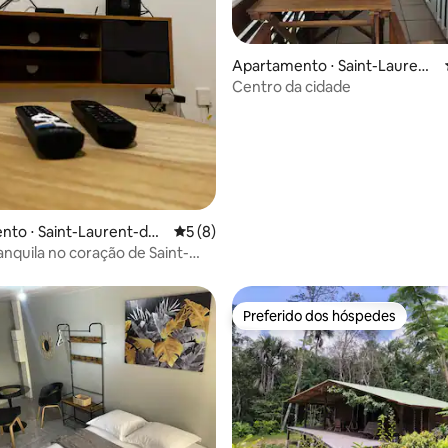
média de 5, 32 avaliações
Apartamento ⋅ Saint-Laurent
-du-Maroni
Centro da cidade
to ⋅ Saint-Laurent-du-
5 de uma avaliação média de 5, 8 avalia
5 (8)
anquila no coração de Saint-
Preferido dos hóspedes
Preferido dos hóspedes