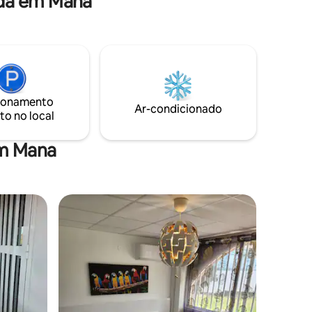
ada em Mana
ionamento
Ar-condicionado
to no local
em Mana