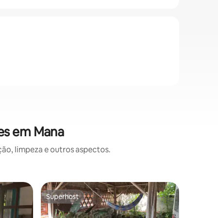
ões em Mana
o, limpeza e outros aspectos.
Apartame
Superhost
Superho
Superhost
Superho
-du-Maro
T2 de lux
Bem-vind