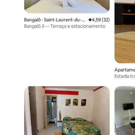
Bangalô ⋅ Saint-Laurent-du-M
4,59 de uma avaliação 
4,59 (32)
aroni
Bangalô 3 — Terraço e estacionamento
Apartamen
Maroni
Estadia tr
Laurent