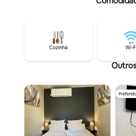
Comodidade
rica em vida selvagem e flora Terras
seguras e mantidas Estacionamento
privativo para até 3 veículos Ampla sala
de estar com vista para um espaçoso
terraço 2 quartos confortáveis com
grandes vestiários (ar condicionado,
telas, muitas tomadas elétricas) Cozinha
equipada e água potável filtrada
Cozinha
Wi-F
Chuveiro e WC com lavanderia
Outros
Preferid
Preferid