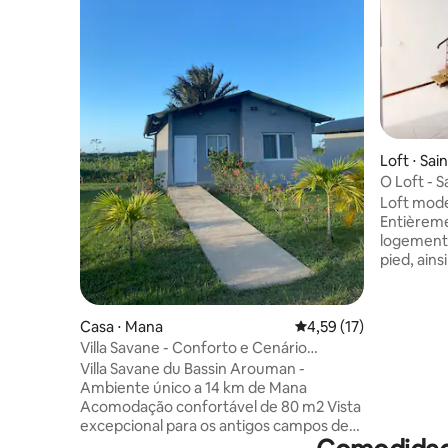
Loft ⋅ Sa
oni
O Loft - 
Loft moder
Entièreme
logement 
pied, ains
séjour en tout
restauran
et laisse
Casa ⋅ Mana
4,59 de uma avaliação 
4,59 (17)
à la criqu
Villa Savane - Conforto e Cenário
proximité. Idéal pour les profession
excepcional
Villa Savane du Bassin Arouman -
en déplac
Ambiente único a 14 km de Mana
familles à
Acomodação confortável de 80 m2 Vista
tranquilli
excepcional para os antigos campos de
l’animatio
arroz de Mana - natureza exuberante