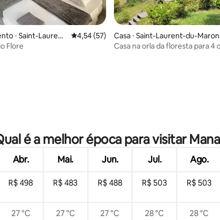
média de 5, 20 avaliações
to ⋅ Saint-Laurent
4,54 de uma avaliação média de 5, 57 avalia
4,54 (57)
Casa ⋅ Saint-Laurent-du-Maron
ni
io Flore
Casa na orla da floresta para 4 
pessoas
Qual é a melhor época para visitar Mana
Abr.
Mai.
Jun.
Jul.
Ago.
R$ 498
R$ 483
R$ 488
R$ 503
R$ 503
27 °C
27 °C
27 °C
28 °C
28 °C