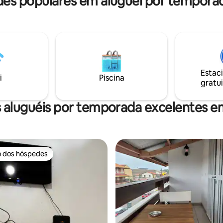
s populares em aluguel por tempor
Estac
i
Piscina
gratui
 aluguéis por temporada excelentes 
o dos hóspedes
o dos hóspedes