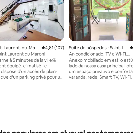
int-Laurent-du-Mar
4,81 de uma avaliação média de 5, 107 avalia
4,81 (107)
Suíte de hóspedes ⋅ Saint-La
4
urent-du-Maroni
Saint Laurent du Maroni
Ar-condicionado, TV e Wi-Fi.
Acomodação com todo o confo
ne à 5 minutes de la ville🦋
Anexo mobiliado em estilo estú
nt équipé, climatisé, le
lado da nossa casa principal, o
dispose d’un accès de plain-
um espaço privativo e confortá
i que d’un parking privé pour un
varanda, rede, Smart TV, Wi-Fi, 
e sérénité. Profitez de
condicionado, chuveiro com bo
ts et commodités à 2 minutes,
sanitário. Ideal para se hospe
z-vous tenter par une escapade
ambiente profissional ou pessoal. E
média de 5, 17 avaliações
e de la Balaté, située à
localizada em uma rua sem saí
nels
vagas de estacionamento ao ar 
ement, les couples ou les
Área residencial tranquila, a ce
 la recherche de confort et de
minutos de carro do centro da 
té, tout en restant proches de
propriedade está localizada no 
n urbaine.
Lac Bleu.