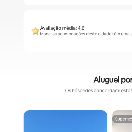
Avaliação média: 4,6
Mana: as acomodações deste cidade têm uma av
Aluguel po
Os hóspedes concordam: estas
Superho
Superho