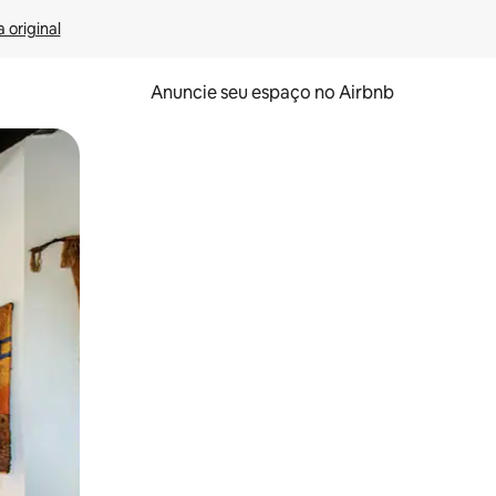
 original
Anuncie seu espaço no Airbnb
 deslizando o dedo na tela.