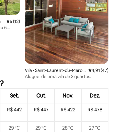
ções
i
5 de uma avaliação média de 5, 12 avaliações
5 (12)
ou 6
Vila ⋅ Saint-Laurent-du-Maron
4,91 de uma avaliação
4,91 (47)
i
Aluguel de uma vila de 3 quartos.
?
Set.
Out.
Nov.
Dez.
R$ 442
R$ 447
R$ 422
R$ 478
29 °C
29 °C
28 °C
27 °C