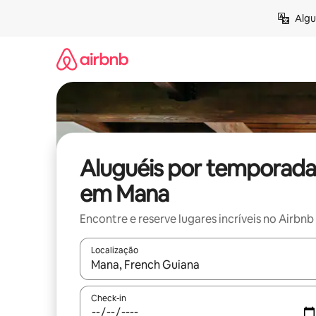
Pular
Algu
para
o
conteúdo
Aluguéis por temporada
em Mana
Encontre e reserve lugares incríveis no Airbnb
Localização
Quando os resultados estiverem disponíveis, expl
Check-in