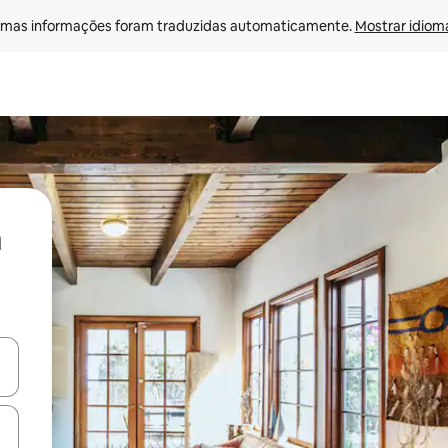
mas informações foram traduzidas automaticamente. 
Mostrar idioma
ore-os usando as seta para cima e para baixo do teclado ou tocando e