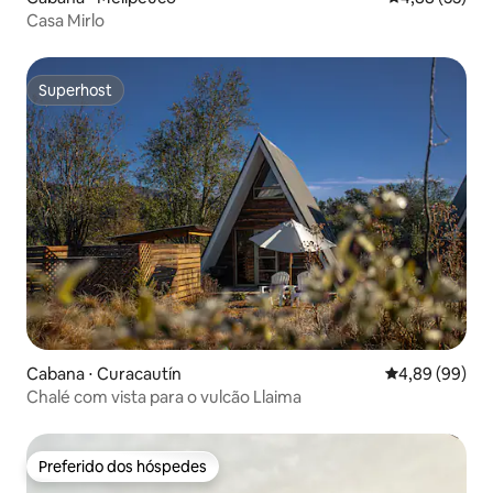
Casa Mirlo
Superhost
Superhost
Cabana ⋅ Curacautín
4,89 de uma av
4,89 (99)
Chalé com vista para o vulcão Llaima
Preferido dos hóspedes
Preferido dos hóspedes