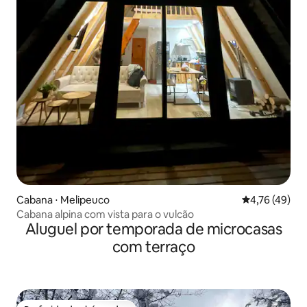
Cabana ⋅ Melipeuco
4,76 de uma a
4,76 (49)
Cabana alpina com vista para o vulcão
Aluguel por temporada de microcasas
com terraço