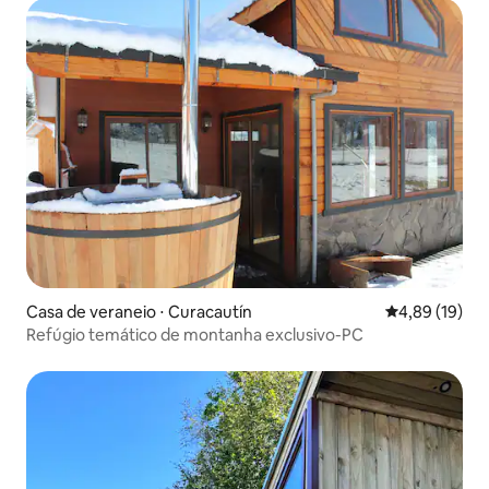
Casa de veraneio ⋅ Curacautín
4,89 de uma a
4,89 (19)
Refúgio temático de montanha exclusivo-PC