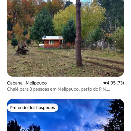
Cabana ⋅ Melipeuco
4,95 de uma a
4,95 (73)
Chalé para 3 pessoas em Melipeuco, perto do P.N.
Conguillio
Preferido dos hóspedes
Preferido dos hóspedes