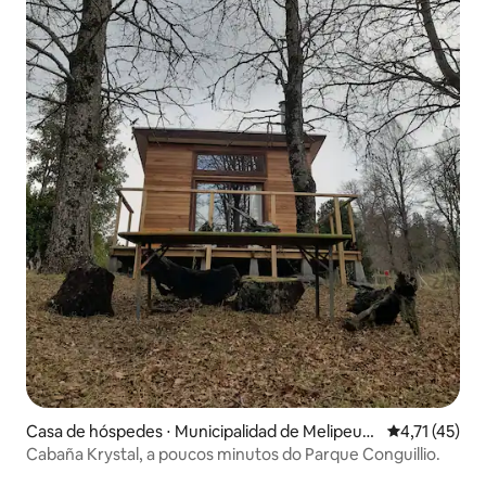
Casa de hóspedes ⋅ Municipalidad de Melipeuc
4,71 de uma a
4,71 (45)
o
Cabaña Krystal, a poucos minutos do Parque Conguillio.