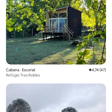
Cabana ⋅ Escorial
4,74 de uma a
4,74 (47)
Refúgio Tres Robles