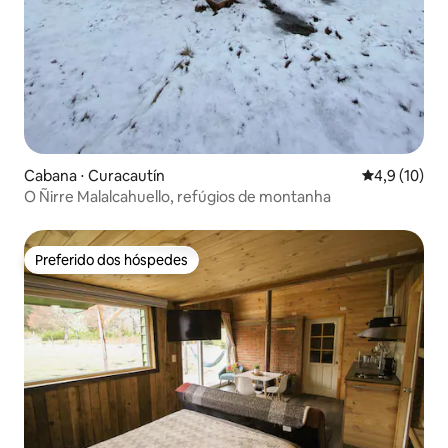
Cabana ⋅ Curacautín
4,9 de uma a
4,9 (10)
O Ñirre Malalcahuello, refúgios de montanha
Preferido dos hóspedes
Preferido dos hóspedes