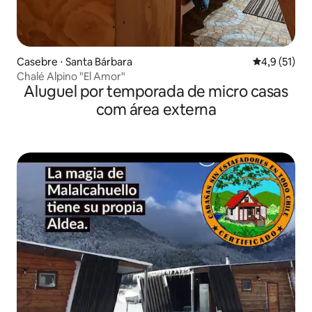
Casebre ⋅ Santa Bárbara
4,9 de uma a
4,9 (51)
Chalé Alpino "El Amor"
Aluguel por temporada de micro casas
com área externa