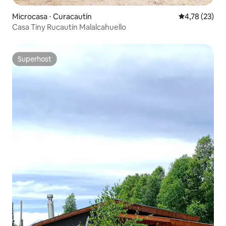
Microcasa ⋅ Curacautín
4,78 de uma a
4,78 (23)
Casa Tiny Rucautín Malalcahuello
Superhost
Superhost