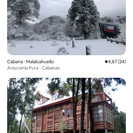
Cabana ⋅ Malalcahuello
4,67 de uma a
4,67 (24)
Araucanía Pura - Cabanas