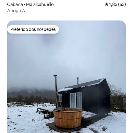
Cabana ⋅ Malalcahuello
4,83 de uma a
4,83 (53)
Abrigo A
Preferido dos hóspedes
Preferido dos hóspedes