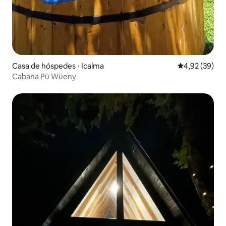
Casa de hóspedes ⋅ Icalma
4,92 de uma a
4,92 (39)
Cabana Pü Wüeny