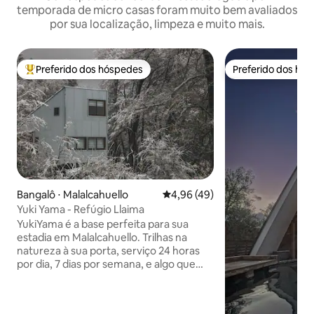
temporada de micro casas foram muito bem avaliados
por sua localização, limpeza e muito mais.
Preferido dos hóspedes
Preferido dos hó
Entre os melhores preferidos dos hóspedes
Preferido dos hó
Bangalô ⋅ Malalcahuello
4,96 de uma avaliação média de
4,96 (49)
Yuki Yama - Refúgio Llaima
YukiYama é a base perfeita para sua
estadia em Malalcahuello. Trilhas na
natureza à sua porta, serviço 24 horas
por dia, 7 dias por semana, e algo que
poucos podem oferecer, especialmente
no inverno: eletricidade, água e internet
100% autônomas, não importa o que