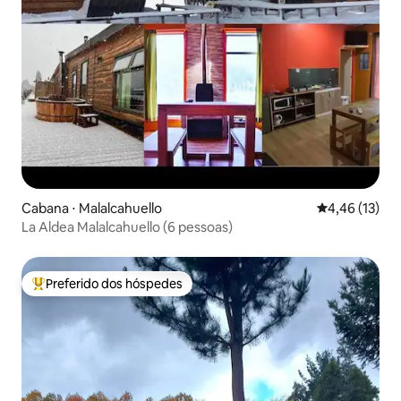
Cabana ⋅ Malalcahuello
4,46 de uma a
4,46 (13)
La Aldea Malalcahuello (6 pessoas)
Preferido dos hóspedes
Entre os melhores preferidos dos hóspedes