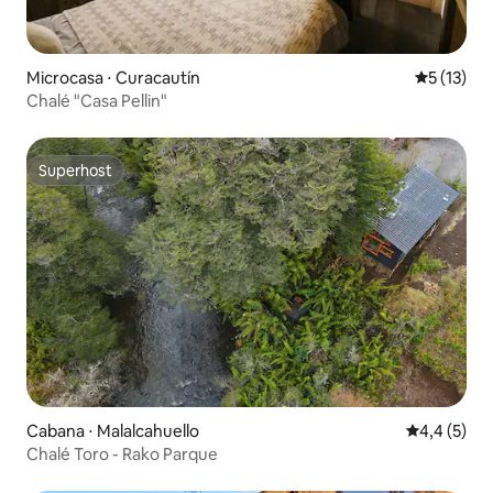
Microcasa ⋅ Curacautín
5 de uma a
5 (13)
Chalé "Casa Pellin"
Superhost
Superhost
Cabana ⋅ Malalcahuello
4,4 de uma 
4,4 (5)
Chalé Toro - Rako Parque