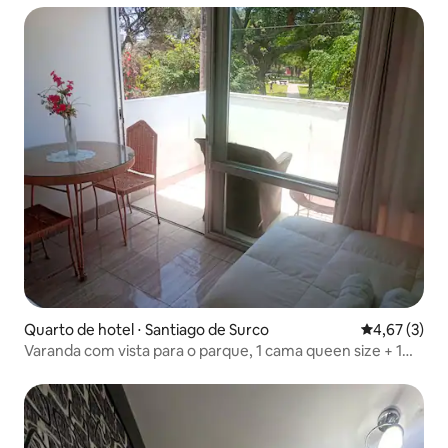
Quarto de hotel ⋅ Santiago de Surco
4,67 de uma 
4,67 (3)
Varanda com vista para o parque, 1 cama queen size + 1
cama, banheira, cozinha americana