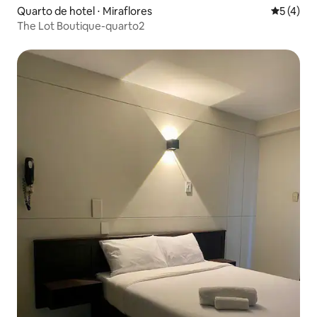
Quarto de hotel ⋅ Miraflores
5 de uma 
5 (4)
The Lot Boutique-quarto2