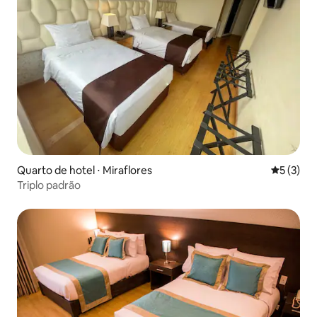
Quarto de hotel ⋅ Miraflores
5 de uma 
5 (3)
Triplo padrão