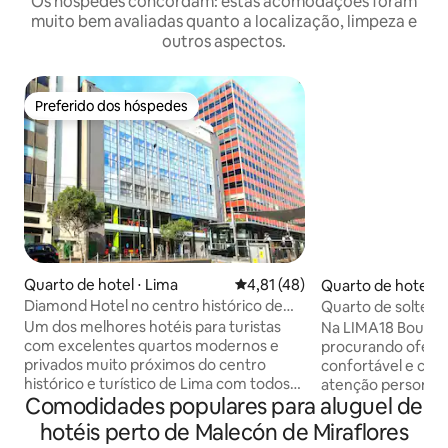
Os hóspedes concordam: estas acomodações foram
muito bem avaliadas quanto a localização, limpeza e
outros aspectos.
Preferido dos hóspedes
Preferido dos hóspedes
Quarto de hotel ⋅ Lima
4,81 de uma avaliação média de
4,81 (48)
Quarto de hotel ⋅ 
Diamond Hotel no centro histórico de
Quarto de solteiro
Lima
Um dos melhores hotéis para turistas
Na LIMA18 Boutiq
com excelentes quartos modernos e
procurando ofere
privados muito próximos do centro
confortável e calo
histórico e turístico de Lima com todos
atenção personal
Comodidades populares para aluguel de
os confortos e a uma curta distância a
detalhes. Cada vi
pé. Hotel de velocidade Wi-Fi de 200 MB
modernos, combi
hotéis perto de Malecón de Miraflores
com excelente e nova fibra óptica.
clássicos. Estamos