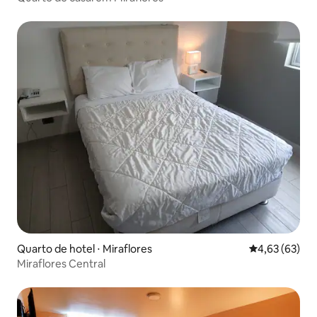
Quarto de hotel ⋅ Miraflores
4,63 de uma a
4,63 (63)
Miraflores Central