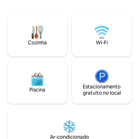
Caminhando em poucos minutos, você
moderno bairro de
conhecerá a Plaza de Armas de Lima, a
por importantes at
Plaza San Martín, Iglesias e a excelente
comerciais, como 
culinária peruana, com fácil acesso a
Kennedy Park, C.C
diferentes atrações turísticas do centro
boêmio e artístico
da cidade. Café da manhã incluso todos
cenário perfeito 
os dias da sua estadia.
boa estadia.
Cozinha
Wi-Fi
Estacionamento
Piscina
gratuito no local
Ar-condicionado