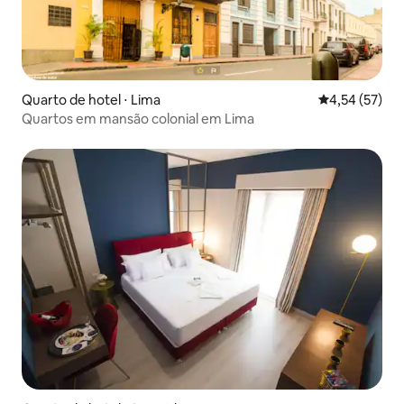
Quarto de hotel ⋅ Lima
4,54 de uma a
4,54 (57)
Quartos em mansão colonial em Lima