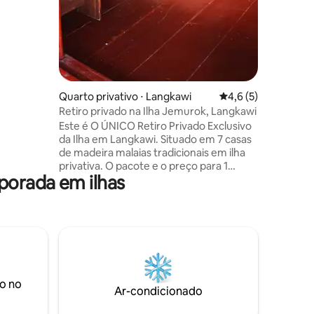
visitarem
 curta
entender
l e
karaokê d
 com
de desejos
Quarto privativo ⋅ Langkawi
4,6 de uma avaliaçã
4,6 (5)
Retiro privado na Ilha Jemurok, Langkawi
Este é O ÚNICO Retiro Privado Exclusivo
da Ilha em Langkawi. Situado em 7 casas
de madeira malaias tradicionais em ilha
privativa. O pacote e o preço para 1
porada em ilhas
pessoa incluem : + Retiro privativo
exclusivo na ilha + Café da
manhã,almoço e jantar (culinária da
Malásia) + Traslado de barco de retorno
do cais de Kubang Badak para a ilha. +
Aluguel de equipamento de mergulho
com snorkel e caiaque + Serviço de
limpeza + café e bar de chá Além disso,
o no
disponível + passeio pelo mangue +
Ar-condicionado
Passeio pela ilha + Carro e scooter para
esperar na ilha principal,Langkawi