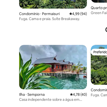
Quarto pr
Green Fai
Condomínio ⋅ Permaisuri
4,99 de uma avaliação 
4,99 (94)
Fuga. Cama e praia. Suíte Breakaway.
Preferid
Preferid
Condomíni
Ilha ⋅ Semporna
4,78 de uma avaliação 
4,78 (40)
Fuga. Cam
Casa independente sobre a água em
Semporna - Quarto Executivo (inclui café