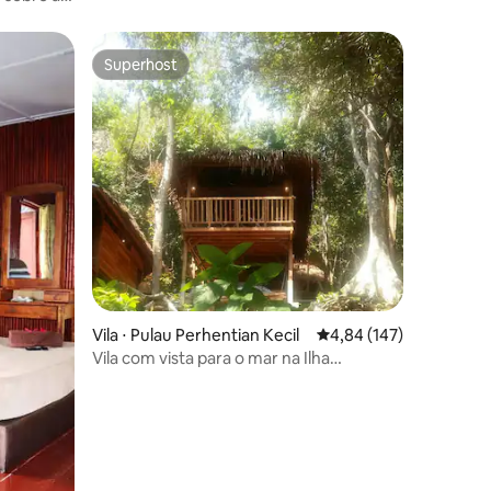
os, lua de
, viagem
a melhor
Superhost
Superhost
tar
Vila ⋅ Pulau Perhentian Kecil
4,84 de uma avaliação 
4,84 (147)
Vila com vista para o mar na Ilha
Perhentian 1