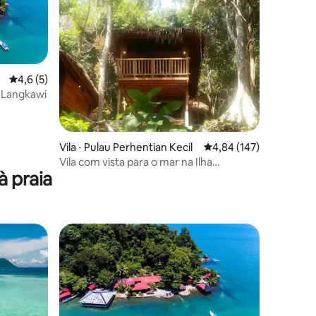
4,6 de uma avaliação média de 5, 5 avaliações
4,6 (5)
, Langkawi
Vila ⋅ Pulau Perhentian Kecil
4,84 de uma avaliação 
4,84 (147)
Vila com vista para o mar na Ilha
à praia
Perhentian 1