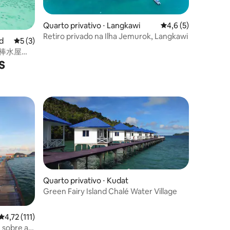
Quarto privativo ⋅ Langkawi
4,6 de uma avaliaçã
4,6 (5)
Retiro privado na Ilha Jemurok, Langkawi
nd
5 de uma avaliação média de 5, 3 avaliações
5 (3)
乐乐棒水屋
s
Quarto privativo ⋅ Kudat
Green Fairy Island Chalé Water Village
ções
4,72 de uma avaliação média de 5, 111 avaliações
4,72 (111)
 sobre a