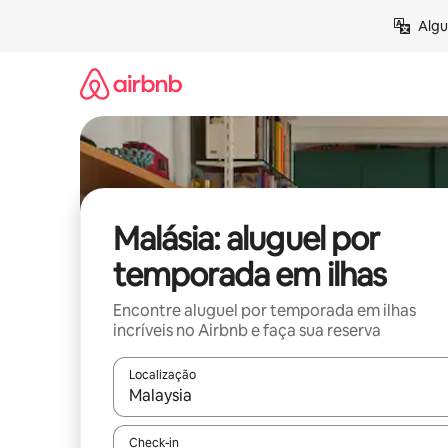
Pular
Algu
para
o
conteúdo
Malásia: aluguel por
temporada em ilhas
Encontre aluguel por temporada em ilhas
incríveis no Airbnb e faça sua reserva
Localização
Quando os resultados estiverem disponíveis, expl
Check-in