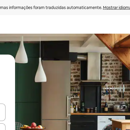
mas informações foram traduzidas automaticamente. 
Mostrar idioma
ore-os usando as seta para cima e para baixo do teclado ou tocando e