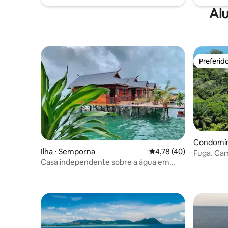
Alu
Preferid
Preferid
Condomíni
Ilha ⋅ Semporna
4,78 de uma avaliação 
4,78 (40)
Fuga. Cam
Casa independente sobre a água em
Semporna - Quarto Executivo (inclui café
da manhã e jantar)