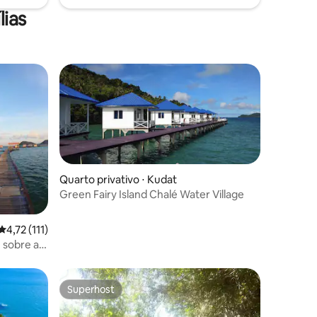
lias
Quarto privativo ⋅ Kudat
Green Fairy Island Chalé Water Village
ções
4,72 de uma avaliação média de 5, 111 avaliações
4,72 (111)
 sobre a
os, lua de
, viagem
a melhor
Superhost
Superhost
tar