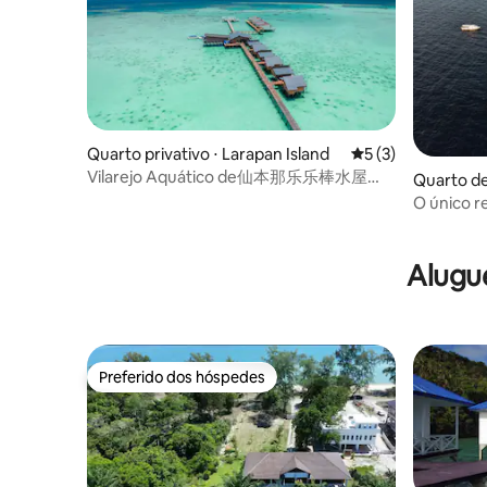
Quarto privativo ⋅ Larapan Island
5 de uma avaliação
5 (3)
Vilarejo Aquático de仙本那乐乐棒水屋
Quarto de
Larapan em Semporna
O único 
no Triâng
Alugue
Preferido dos hóspedes
Preferido dos hóspedes