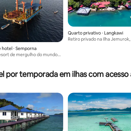
Quarto privativo ⋅ Langkawi
Retiro privado na Ilha Jemurok
 média de 5, 3 avaliações
 hotel ⋅ Semporna
resort de mergulho do mundo
ulo de Coral
l por temporada em ilhas com acesso 