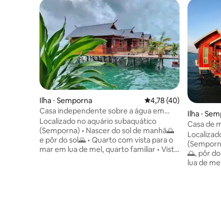
Ilha ⋅ Semporna
4,78 de uma avaliação 
4,78 (40)
Casa independente sobre a água em
Ilha ⋅ Se
Semporna - Quarto Executivo (inclui café
Localizado no aquário subaquático
Casa de m
da manhã e jantar)
(Semporna) • Nascer do sol de manhã🌅
água - pa
Localizad
e pôr do sol🌄 • Quarto com vista para o
mel, aniv
(Semporna) • Nascer do sol pe
mar em lua de mel, quarto familiar • Vista
de amigas
🌅, pôr do
panorâmica de 180 graus para o mar •
escolha...
lua de mel,
Sinal silencioso e barulhento, estável,
inclusos)
panorâmi
terra e ar. • Governanta acolhedora,
para o mar
limpa e confortável, fornecimento de
barulhent
água e eletricidade 24 horas •
alcançado
Equipamento de ar condicionado, água
amigável,
quente para banho (a jovem não precisa
fornecime