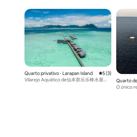
da manhã e jantar)
Quarto privativo ⋅ Larapan Island
5 de uma avaliação
5 (3)
Vilarejo Aquático de仙本那乐乐棒水屋
Quarto de
Larapan em Semporna
O único 
no Triâng