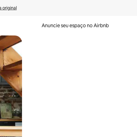
 original
Anuncie seu espaço no Airbnb
 deslizando o dedo na tela.