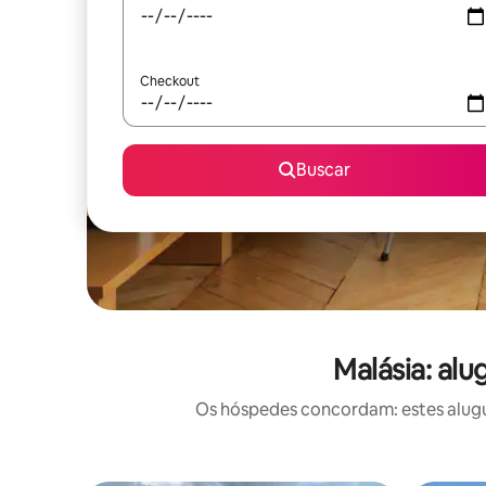
Checkout
Buscar
Malásia: al
Os hóspedes concordam: estes alugué