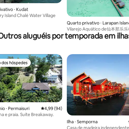
ivativo ⋅ Kudat
ry Island Chalé Water Village
média de 5, 94 avaliações
Quarto privativo ⋅ Larapan Isla
Vilarejo Aquático de仙本那
Outros aluguéis por temporada em ilha
Larapan em Semporna
o dos hóspedes
o dos hóspedes
o ⋅ Permaisuri
4,99 de uma avaliação média de 5, 94 avalia
4,99 (94)
média de 5, 40 avaliações
a e praia. Suíte Breakaway.
Ilha ⋅ Semporna
Casa de madeira independente