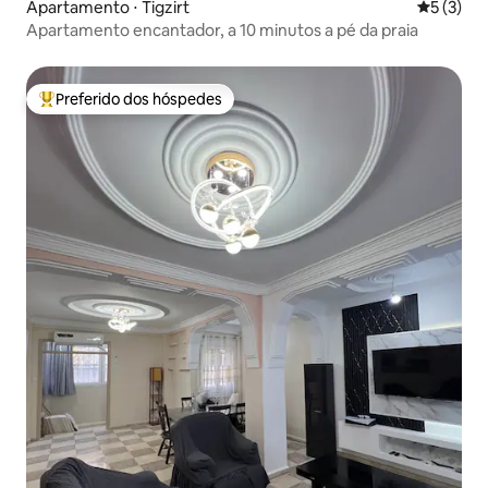
Apartamento ⋅ Tigzirt
5 de uma 
5 (3)
Apartamento encantador, a 10 minutos a pé da praia
Preferido dos hóspedes
Entre os melhores preferidos dos hóspedes