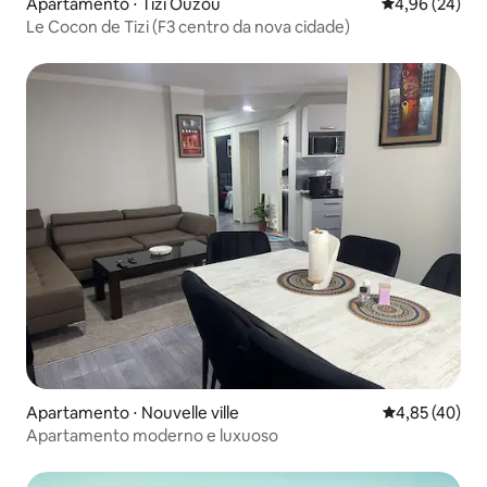
Apartamento ⋅ Tizi Ouzou
4,96 de uma a
4,96 (24)
Le Cocon de Tizi (F3 centro da nova cidade)
Apartamento ⋅ Nouvelle ville
4,85 de uma a
4,85 (40)
Apartamento moderno e luxuoso