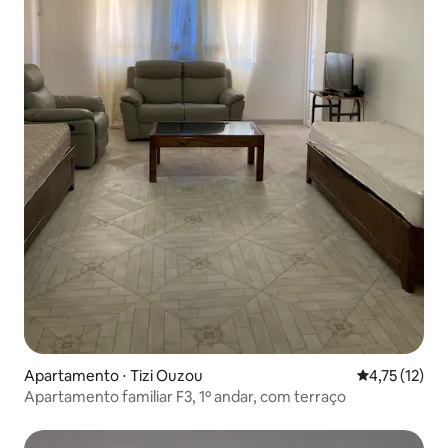
Apartamento ⋅ Tizi Ouzou
4,75 de uma a
4,75 (12)
Apartamento familiar F3, 1º andar, com terraço