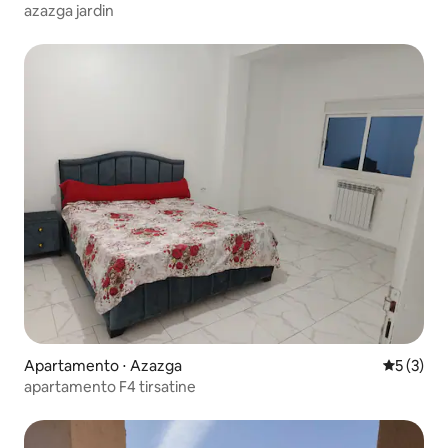
azazga jardin
Apartamento ⋅ Azazga
5 de uma 
5 (3)
apartamento F4 tirsatine