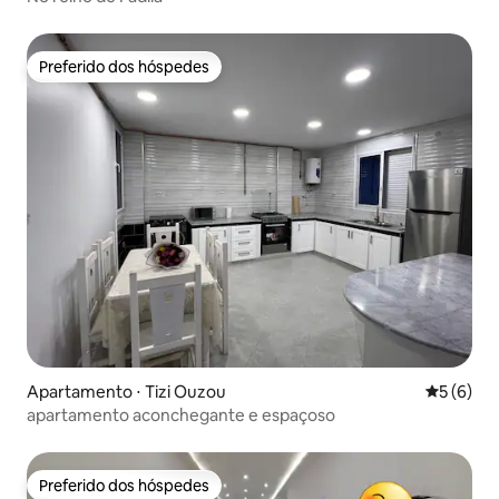
Preferido dos hóspedes
Preferido dos hóspedes
Apartamento ⋅ Tizi Ouzou
5 de uma 
5 (6)
apartamento aconchegante e espaçoso
Preferido dos hóspedes
Preferido dos hóspedes