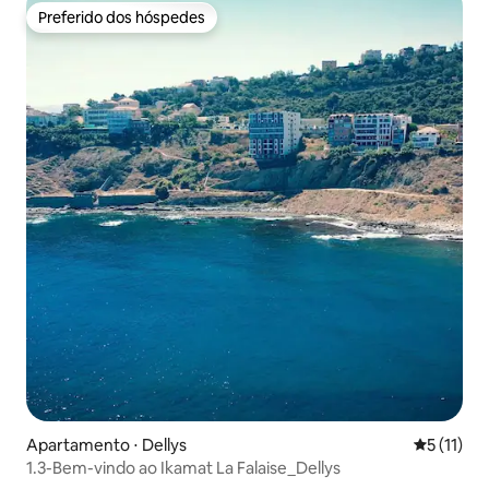
Preferido dos hóspedes
Preferido dos hóspedes
Apartamento ⋅ Dellys
5 de uma a
5 (11)
1.3-Bem-vindo ao Ikamat La Falaise_Dellys