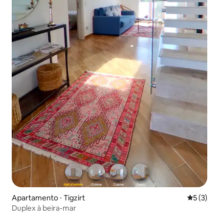
Apartamento ⋅ Tigzirt
5 de uma 
5 (3)
Duplex à beira-mar