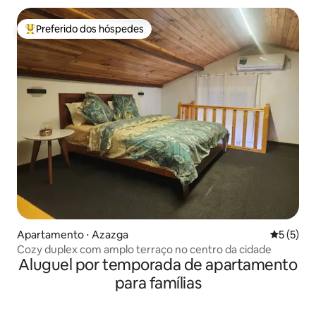
Preferido dos hóspedes
Entre os melhores preferidos dos hóspedes
Apartamento ⋅ Azazga
5 de uma 
5 (5)
Cozy duplex com amplo terraço no centro da cidade
Aluguel por temporada de apartamento
para famílias