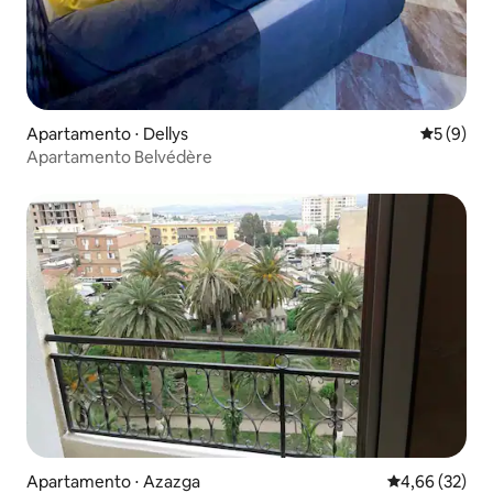
Apartamento ⋅ Dellys
5 de uma 
5 (9)
Apartamento Belvédère
Apartamento ⋅ Azazga
4,66 de uma a
4,66 (32)