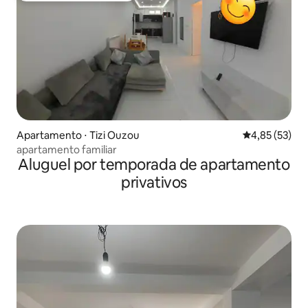
Apartamento ⋅ Tizi Ouzou
4,85 de uma a
4,85 (53)
apartamento familiar
Aluguel por temporada de apartamento
privativos