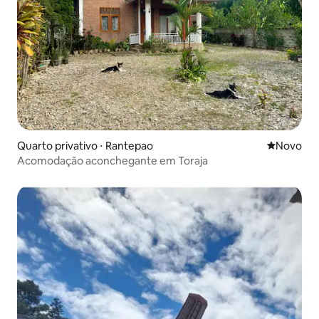
Quarto privativo ⋅ Rantepao
Novo lugar
Novo
Acomodação aconchegante em Toraja