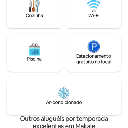
culturais: cerimôni
australiano para seu uso pessoal em
caminhadas, aldeias
meio período e como um presente para
diferentes locais 
a aldeia local.
Cozinha
Wi-Fi
motocicletas ou ca
Estacionamento
Piscina
gratuito no local
Ar-condicionado
Outros aluguéis por temporada
excelentes em Makale