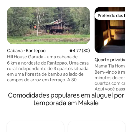
Preferido dos hó
Preferido dos hó
Cabana ⋅ Rantepao
4,77 de uma avaliação média de
4,77 (30)
Hill House Garuda - uma cabana de
Quarto privativo 
madeira na floresta.
6 km a nordeste de Rantepao. Uma casa
n Toraja Utara
Mama Tia Homestay
rural independente de 3 quartos situada
deslumbrante Tora
Bem-vindo à minha 
em uma floresta de bambu ao lado de
minutos do centro de 
campos de arroz em terraço. A 80
quartos com camas
metros de outras casas da vila. Seja
Aqui você passa a
cuidado por pessoas da aldeia e por
Comodidades populares em aluguel por
morador local em 
guias turísticos qualificados.
verde, comigo (gui
temporada em Makale
Experimente a vida na aldeia. Use esta
família. Os quartos são de madeira com
casa como base para caminhadas e
uma cama e rede m
explorar Tana Toraja. Tem uma cozinha e
vontade para usar a
banheiro separado limpo (vaso sanitário
cozinha e o banhe
e chuveiro). Recentemente construído
incluso. Também ofereço visitas
por um engenheiro/arquiteto