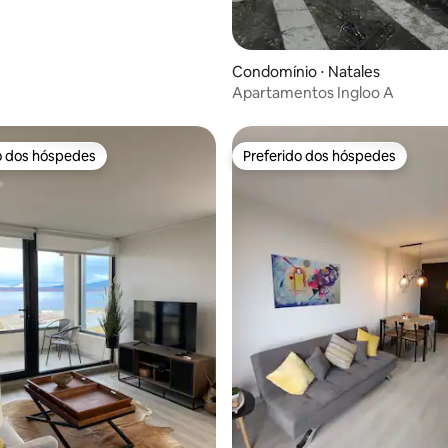
 média de 5, 5 avaliações
Condomínio ⋅ Natales
Apartamentos Ingloo A
o dos hóspedes
Preferido dos hóspedes
o dos hóspedes
Preferido dos hóspedes
média de 5, 52 avaliações