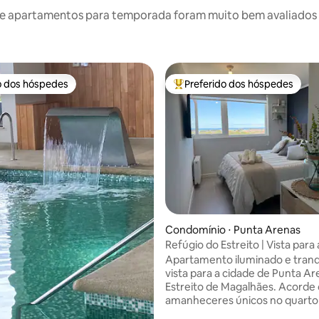
e apartamentos para temporada foram muito bem avaliados po
o dos hóspedes
Preferido dos hóspedes
o dos hóspedes
Entre os melhores preferidos d
Condomínio ⋅ Punta Arenas
Refúgio do Estreito | Vista para
aconchego
Apartamento iluminado e tran
vista para a cidade de Punta Ar
Estreito de Magalhães. Acorde
amanheceres únicos no quarto 
com banheiro privativo e aque