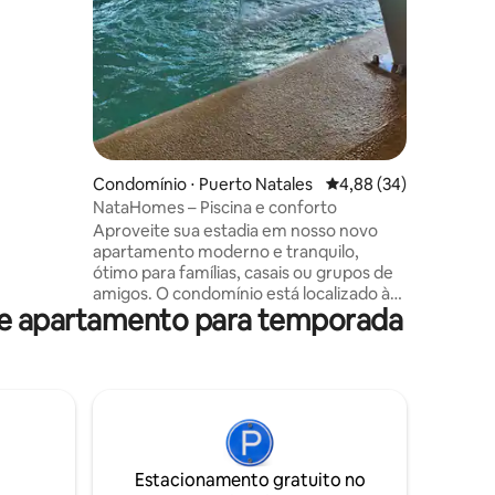
rto com
minutos a
 pessoas.
minutos a
ções
 TV e
instalaçõ
ndomínio
inteligen
jogos
café, et
a livre,
serviço 
eroporto.
para que
 explorar.
enquanto
Condomínio ⋅ Puerto Natales
4,88 de uma avaliação
4,88 (34)
NataHomes – Piscina e conforto
Aproveite sua estadia em nosso novo
apartamento moderno e tranquilo,
ótimo para famílias, casais ou grupos de
amigos. O condomínio está localizado à
 de apartamento para temporada
beira-mar de Puerto Natales, área
tranquila e segura, a 15 minutos a pé de
lojas, restaurantes e das principais
atrações turísticas da cidade ✔️ Cozinha
mobiliada e equipada ✔️ 2 Quartos (3
camas + berço ou cama extra mediante
solicitação) ✔️ 2 Casas de Banho Terra
com ✔️churrasqueira a gás
Estacionamento gratuito no
✔️Estacionamento ✔️Piscina ✔️Lavanderia