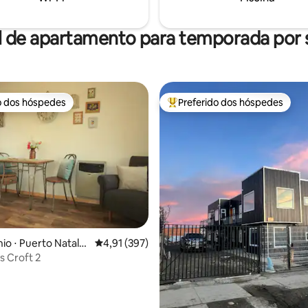
l de apartamento para temporada por
o dos hóspedes
Preferido dos hóspedes
o dos hóspedes
Entre os melhores preferidos d
o ⋅ Puerto Natale
4,91 de uma avaliação média de 5, 397 avalia
4,91 (397)
 Croft 2