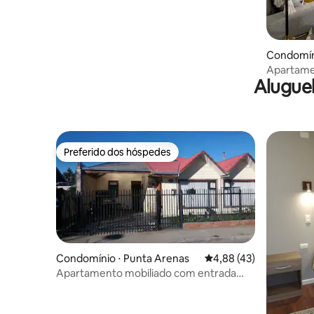
Condomíni
Apartame
Alugue
vista par
Preferido dos hóspedes
Preferido dos hóspedes
Condomínio ⋅ Punta Arenas
4,88 de uma avaliação 
4,88 (43)
Apartamento mobiliado com entrada
independente