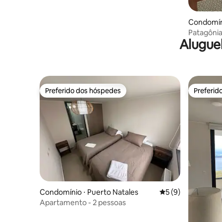
Condomíni
Patagônia 
Alugue
Preferido dos hóspedes
Preferid
Preferido dos hóspedes
Preferid
Condomínio ⋅ Puerto Natales
5 de uma avaliação
5 (9)
Apartamento - 2 pessoas