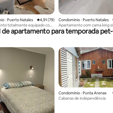
o ⋅ Puerto Natales
4,91 de uma avaliação média de 5, 79 avalia
4,91 (79)
Condomínio ⋅ Puerto Natales
nto totalmente equipado com
Apartamento com cama king si
l de apartamento para temporada pet-f
a a costa de Puerto Natales
varanda, churrasqueira e piscin
aquecida.
média de 5, 43 avaliações
Condomínio ⋅ Punta Arenas
Cabanas de independência