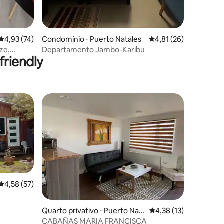
ções
4,93 de uma avaliação média de 5, 74 avaliações
4,93 (74)
Condomínio ⋅ Puerto Natales
4,81 de uma avaliação
4,81 (26)
ze,
Departamento Jambo-Karibu
riendly
a
4,58 de uma avaliação média de 5, 57 avaliações
4,58 (57)
Quarto privativo ⋅ Puerto Nat
4,38 de uma avaliação
4,38 (13)
ales
CABAÑAS MARIA FRANCISCA