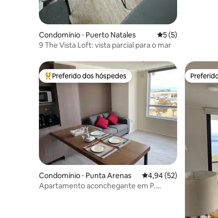
Condomínio ⋅ Puerto Natales
5 de uma avaliação
5 (5)
9 The Vista Loft: vista parcial para o mar
Preferido dos hóspedes
Preferid
Entre os melhores preferidos dos hóspedes
Preferid
Condomínio ⋅ Punta Arenas
4,94 de uma avaliação 
4,94 (52)
Apartamento aconchegante em P.
Arenas, com Wi-Fi e estacionamento