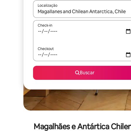
Localização
Quando os resultados estiverem disponíveis, expl
Check-in
Checkout
Buscar
Magalhães e Antártica Chile