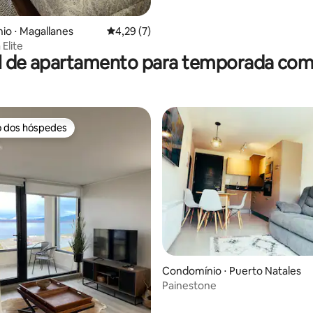
o ⋅ Magallanes
4,29 de uma avaliação média de 5, 7 avalia
4,29 (7)
Elite
l de apartamento para temporada com 
o dos hóspedes
o dos hóspedes
 média de 5, 9 avaliações
Condomínio ⋅ Puerto Natales
Painestone