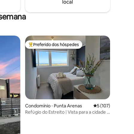
local
✔️Ginásio
 semana
Preferido dos hóspedes
os hóspedes
Entre os melhores preferidos dos hóspedes
ções
Condomínio ⋅ Punta Arenas
5 de uma avaliação 
5 (107)
Refúgio do Estreito | Vista para a cidade e
aconchego