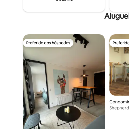
Alugue
Preferido dos hóspedes
Preferid
Preferido dos hóspedes
Preferid
Condomíni
s
Shepherds