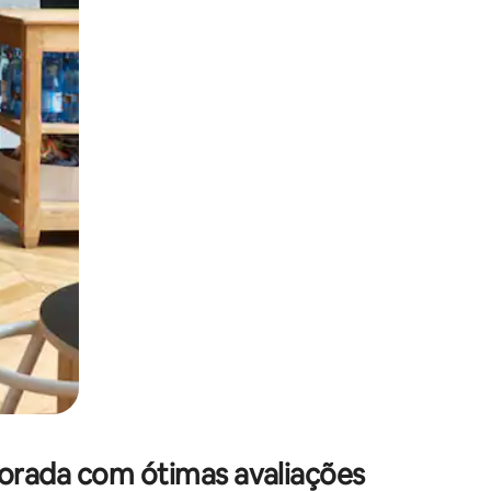
 deslizando o dedo na tela.
porada com ótimas avaliações