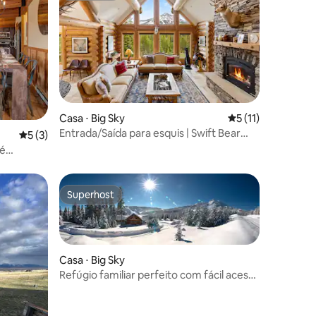
ções
Casa ⋅ Big Sky
5 de uma avaliação
5 (11)
Entrada/Saída para esquis | Swift Bear
5 de uma avaliação média de 5, 3 avaliações
5 (3)
Base-Inn | Big Sky Resort
lé
Superhost
Superhost
Casa ⋅ Big Sky
Refúgio familiar perfeito com fácil acesso
a Big Sky