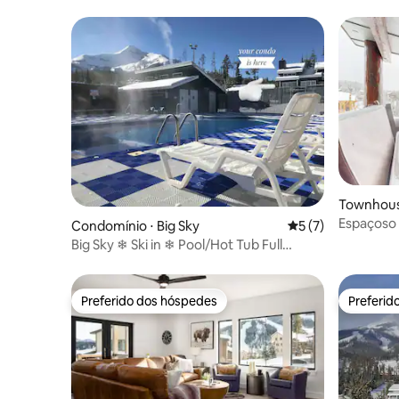
Townhouse
Espaçoso 
Condomínio ⋅ Big Sky
5 de uma avaliação
5 (7)
Vista da 
Big Sky ❄ Ski in ❄ Pool/Hot Tub Full
esqui
Condo 6-8 PPL
Preferido dos hóspedes
Preferid
Preferido dos hóspedes
Preferid