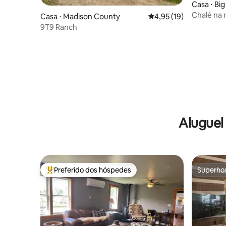
Casa ⋅ Big
Chalé na
Casa ⋅ Madison County
4,95 de uma avaliação 
4,95 (19)
hidromass
9T9 Ranch
Aluguel
Preferido dos hóspedes
Superho
Entre os melhores preferidos dos hóspedes
Superho