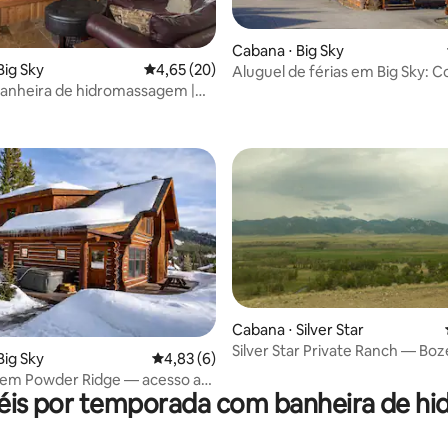
Cabana ⋅ Big Sky
Big Sky
4,65 de uma avaliação média de 5, 20 avalia
4,65 (20)
Aluguel de férias em Big Sky: 
 Banheira de hidromassagem |
Heaven 13 Bandit
média de 5, 18 avaliações
ra Lone Peak
Cabana ⋅ Silver Star
Silver Star Private Ranch — B
média de 5, 85 avaliações
Big Sky
4,83 de uma avaliação média de 5, 6 avalia
4,83 (6)
Twin Bridges
l em Powder Ridge — acesso a
éis por temporada com banheira de 
anheira de hidromassagem