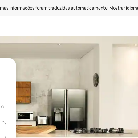
mas informações foram traduzidas automaticamente. 
Mostrar idioma
om
ore-os usando as seta para cima e para baixo do teclado ou tocando e