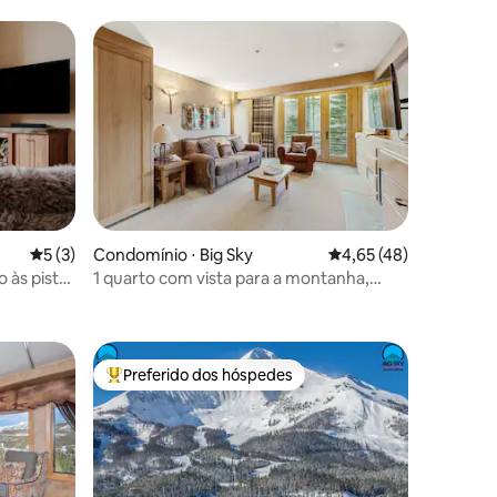
ções
5 de uma avaliação média de 5, 3 avaliações
5 (3)
Condomínio ⋅ Big Sky
4,65 de uma avaliação
4,65 (48)
 às pistas
1 quarto com vista para a montanha,
piscina e banheira de hidromassagem
Preferido dos hóspedes
Entre os melhores preferidos dos hóspedes