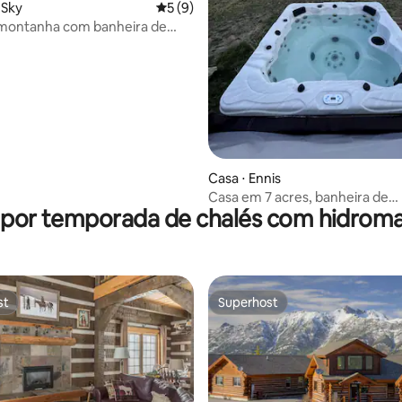
 Sky
5 de uma avaliação média de 5, 9 avalia
5 (9)
 montanha com banheira de
média de 5, 19 avaliações
agem, lareira e beliche
Casa ⋅ Ennis
Casa em 7 acres, banheira de
 por temporada de chalés com hidro
hidromassagem, mesa de bilhar
acomoda 6-8+
st
Superhost
st
Superhost