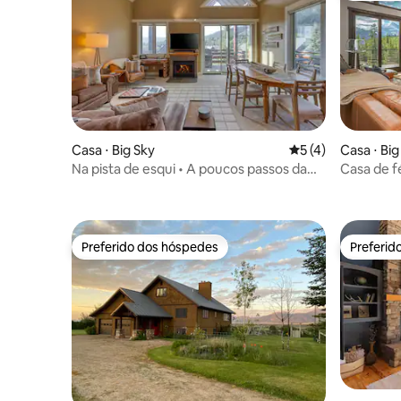
Casa ⋅ Big Sky
5 de uma avaliação
5 (4)
Casa ⋅ Big
Na pista de esqui • A poucos passos da
Casa de f
Iron Horse • Banheira de hidromassagem
Preferido dos hóspedes
Preferid
Preferido dos hóspedes
Preferid