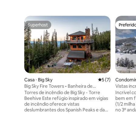
Superhost
Preferid
Superhost
Preferid
Casa ⋅ Big Sky
5 de uma avaliação
5 (7)
Condomíni
Big Sky Fire Towers • Banheira de
Vistas in
hidromassagem privativa e vista 360°
localizaç
Torres de incêndio de Big Sky - Torre
Incrível 
Beehive Este refúgio inspirado em vigias
bem em fr
de incêndio oferece vistas
(1/2 milh
deslumbrantes dos Spanish Peaks e da
no 3º and
Floresta Nacional de Gallatin em 25
que você 
hectares privados, a apenas 10 minutos
vistas ex
do Big Sky Resort. A casa dispõe de
partir de
acomodações de luxo, uma banheira de
de 3 quar