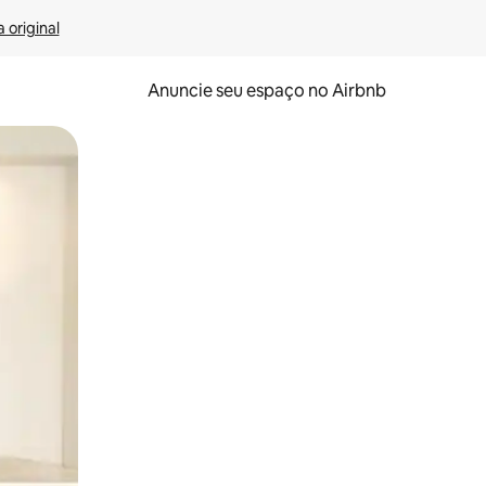
 original
Anuncie seu espaço no Airbnb
 deslizando o dedo na tela.