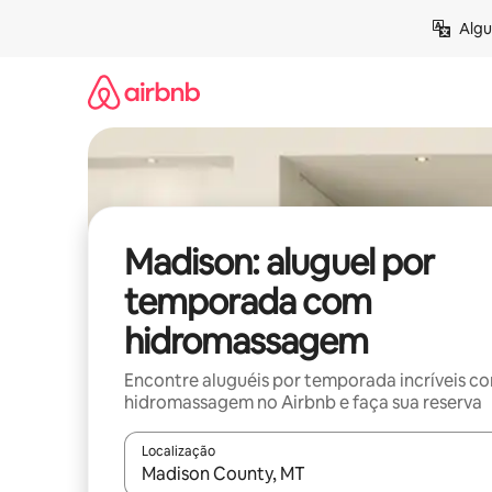
Pular
Algu
para
o
conteúdo
Madison: aluguel por
temporada com
hidromassagem
Encontre aluguéis por temporada incríveis c
hidromassagem no Airbnb e faça sua reserva
Localização
Quando os resultados estiverem disponíveis, expl