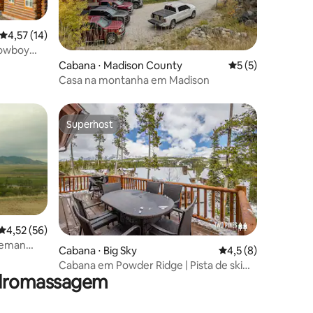
4,57 de uma avaliação média de 5, 14 avaliações
4,57 (14)
ções
Cowboy
Cabana ⋅ Madison County
5 de uma avaliaçã
5 (5)
Casa na montanha em Madison
Superhost
Superhost
4,52 de uma avaliação média de 5, 56 avaliações
4,52 (56)
ozeman
ções
Cabana ⋅ Big Sky
4,5 de uma avaliaçã
4,5 (8)
Cabana em Powder Ridge | Pista de ski
hidromassagem
por perto | Banheira de hidromassagem