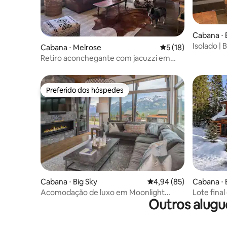
Cabana ⋅ 
Isolado |
Cabana ⋅ Melrose
5 de uma avaliação 
5 (18)
Vistas pa
Retiro aconchegante com jacuzzi em
Melrose, MT
Preferido dos hóspedes
Preferido dos hóspedes
Cabana ⋅ Big Sky
4,94 de uma avaliação 
4,94 (85)
Cabana ⋅ 
Acomodação de luxo em Moonlight
Lote fina
Outros alugu
Basin, excelente acesso a esqui
esqui + b