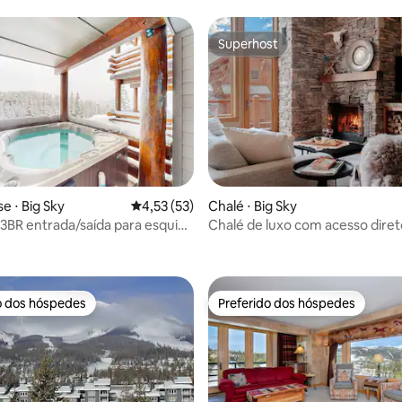
Superhost
Superhost
 ⋅ Big Sky
4,53 de uma avaliação média de 5, 53 avalia
4,53 (53)
Chalé ⋅ Big Sky
3BR entrada/saída para esqui
Chalé de luxo com acesso direto
 média de 5, 7 avaliações
montanha Entrada/saída para
de esqui no Big Sky Resort
o dos hóspedes
Preferido dos hóspedes
o dos hóspedes
Preferido dos hóspedes