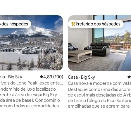
o dos hóspedes
Preferido dos hóspedes
o dos hóspedes
Entre os melhores preferidos d
 média de 5, 7 avaliações
o ⋅ Big Sky
4,89 de uma avaliação média de 5, 100 avalia
4,89 (100)
Casa ⋅ Big Sky
4
críveis do Lone Peak, excelente
Casa nova e moderna com vista 
ão
de Lone Peak!!
condomínio de luxo localizado
Destaque como uma das acom
ente à área de esqui Big Sky
de esqui mais desejadas do Airbnb! 
a da área de base). Condomínio
de tirar o fôlego do Pico Solitário. Jane
ar com todas as comodidades
empilhadas que se abrem para 
poderia querer. Desfrute das
com banheira de hidromassag
pansivas da Lone Mountain a
churrasqueira e escorregador p
ste belo e moderno condomínio
crianças O oxigênio puro bomb
tos e 3,5 banheiros no Mountain
dois quartos principais. Lareira 