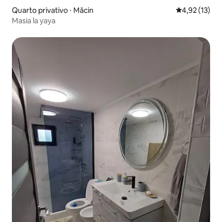
Quarto privativo ⋅ Măcin
4,92 de uma a
4,92 (13)
Masia la yaya