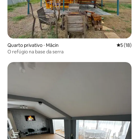
Quarto privativo ⋅ Măcin
5 de uma a
5 (18)
O refúgio na base da serra