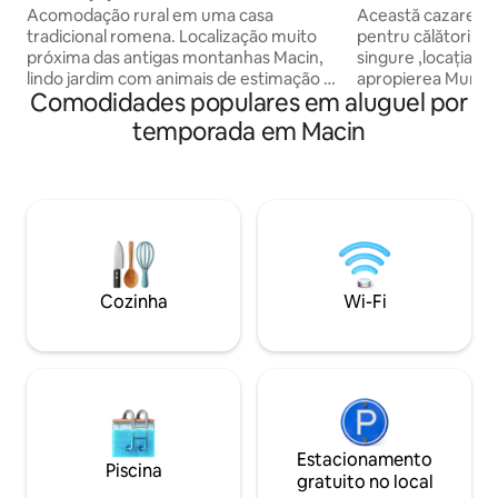
Acomodação rural em uma casa
Această cazare el
tradicional romena. Localização muito
pentru călătoriile a
próxima das antigas montanhas Macin,
singure ,locația noa
lindo jardim com animais de estimação e
apropierea Munțilo
Comodidades populares em aluguel por
plantio de leguminosas e frutas. Áreas
Dunăre ,locația no
verdes para churrascos e relaxamento.
camere atât cu pa
temporada em Macin
As bicicletas estão à sua disposição para
și paturi matrimon
um passeio na montanha ou no Danúbio.
și terasă generoasă
A pedido, temos comida caseira, café da
saună . Vă aștep
manhã, almoço e/ou jantar.
Cozinha
Wi-Fi
Estacionamento
Piscina
gratuito no local