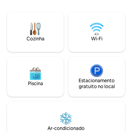
apenas um portão,
conveniente, com muitas linhas de
minutos para ir pa
ônibus diretamente para todos os
Macau, e leva ape
portos e principais hotéis em Taipa!🏨 Há
chegar a Melia/Galax
todos os tipos de restaurantes nas
casa construída e
proximidades, bem como lojas de
horas no saguão, 
conveniência e supermercados, o geral
elevador, Starbuc
é movimentado, mas tranquilo, e a
Cozinha
Wi-Fi
vários restaurante
segurança é boa!👍🏻 Toda a casa foi
grande estação de
cuidadosamente projetada e
proximidades, pod
recentemente renovada, e os móveis,
ônibus público e f
eletrodomésticos e utensílios de cozinha
aeroporto ou cais
na casa são todos novos!🆕 Água
quente✅ 24 horas, banda larga de fibra
óptica de ultra-alta velocidade
Lavanderia self-service gratuita✅ com
Estacionamento
Piscina
máquina de lavar e sabão em pó ✅Há
gratuito no local
pratos completos, utensílios, temperos,
livres para usar e cozinhar ✅Cada
hóspede receberá duas toalhas, chinelos
descartáveis e vários produtos de
higiene pessoal ✅Se você se candidatar
para 5 pessoas, você pode organizar um
sofá-cama extra
Ar-condicionado