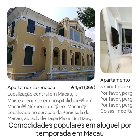
Apartamento ⋅ M
5 minutos de carr
Apartamento ⋅ macau
4,61 de uma avaliação média de 
4,61 (369)
Venetian/MGM/Gal
Por favor,️ pergunt
Localização central em Macau,
pegar um carro, 2
Por favor,️ pergunt
acomodação de luxo recém-reformada
Mais experiente em hospitalidade🌟 em
chegar a Macau, é
Por favor,️ pergunt
(apartamento inteiro)
Macau🌟 Número um🥇 em Macau🥇
pela alfândega
Coisas importantes
Localizado no coração da Península de
Nossa localização 
Macau, ao lado de Taipa Plaza, Sui Hang
Hengqin" na linha
Comodidades populares em aluguel por
Wai, Sneaker Street, a poucos minutos a
Macau, a proprieda
pé de San Ma Lo, Ruínas de São Paulo,
temporada em Macau
portão, "não dent
Lisboa Hotel!🤩 O transporte é