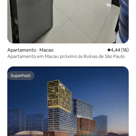
Apartamento ⋅ Macao
4,44 de uma a
4,44 (16)
Apartamento em Macau próximo às Ruínas de São Paulo
Superhost
Superhost