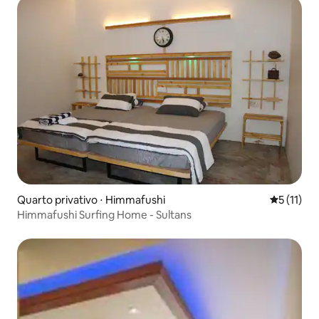
Quarto privativo ⋅ Himmafushi
5 de uma a
5 (11)
Himmafushi Surfing Home - Sultans