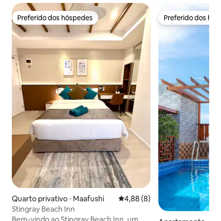
Preferido dos hóspedes
Preferido dos hó
Preferido dos hóspedes
Preferido dos hó
Quarto privativo ⋅ Maafushi
4,88 de uma avaliação média d
4,88 (8)
Stingray Beach Inn
Bem-vindo ao Stingray Beach Inn, um