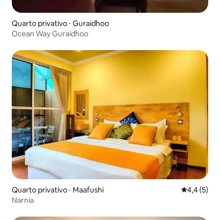
Quarto privativo ⋅ Guraidhoo
Ocean Way Guraidhoo
Quarto privativo ⋅ Maafushi
4,4 de uma 
4,4 (5)
Narnia