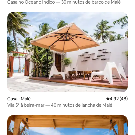
Casa no Oceano Índico — 30 minutos de barco de Malé
Casa ⋅ Malé
4,92 de uma a
4,92 (48)
Vila 5* à beira-mar — 40 minutos de lancha de Malé