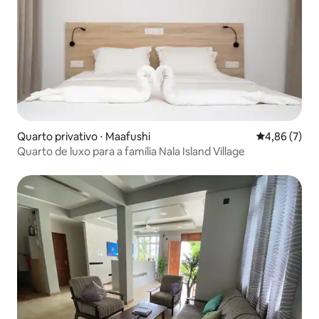
Quarto privativo ⋅ Maafushi
4,86 de uma 
4,86 (7)
Quarto de luxo para a família Nala Island Village