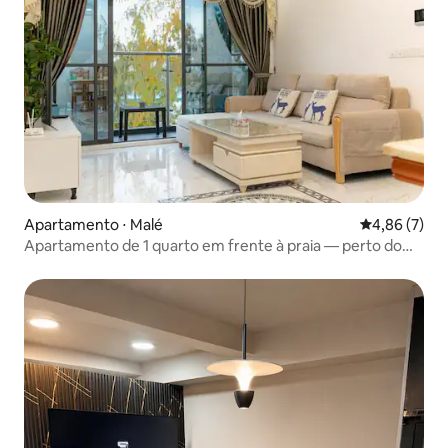
Apartamento ⋅ Malé
4,86 de uma 
4,86 (7)
Apartamento de 1 quarto em frente à praia — perto do
aeroporto