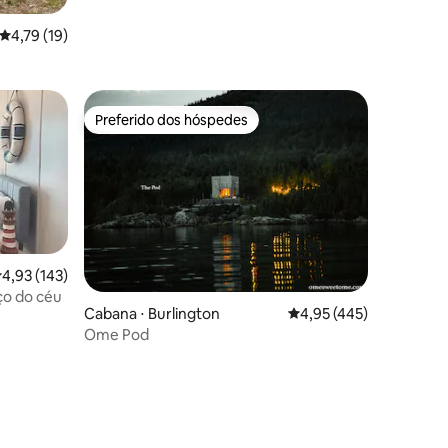
ções
4,79 de uma avaliação média de 5, 19 avaliações
4,79 (19)
Preferido dos hóspedes
Preferido dos hóspedes
,93 de uma avaliação média de 5, 143 avaliações
4,93 (143)
daço do céu
Cabana ⋅ Burlington
4,95 de uma avaliação 
4,95 (445)
Ome Pod