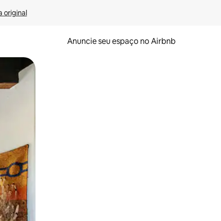
 original
Anuncie seu espaço no Airbnb
 deslizando o dedo na tela.