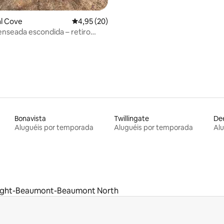
 média de 5, 11 avaliações
al Cove
4,95 de uma avaliação média de 5, 20 avalia
4,95 (20)
nseada escondida – retiro
ante à beira-mar
Bonavista
Twillingate
De
Aluguéis por temporada
Aluguéis por temporada
Al
Bight-Beaumont-Beaumont North