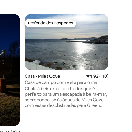
Casa de 
Preferido dos hóspedes
Prefe
Preferido dos hóspedes
Entre o
m
Vista aér
‼ ️POR F
SOBRE O
QUENTE 
OBSERVAR “.‼️ Localizado à
rio Salmo
lugar per
escapada
uma vista
Casa ⋅ Miles Cove
4,92 de uma avaliação 
4,92 (110)
do seu pá
Casa de campo com vista para o mar
sol nasce
Chalé à beira-mar acolhedor que é
nas prox
perfeito para uma escapada à beira-mar,
maravilh
sobrepondo-se às águas de Miles Cove
moradores
com vistas desobstruídas para Green
estadia!
Bay. A propriedade consiste em uma
campo es
casa de campo de 1 quarto
não em M
recentemente remodelada, iluminada e
única, com área de estar e cozinha, todas