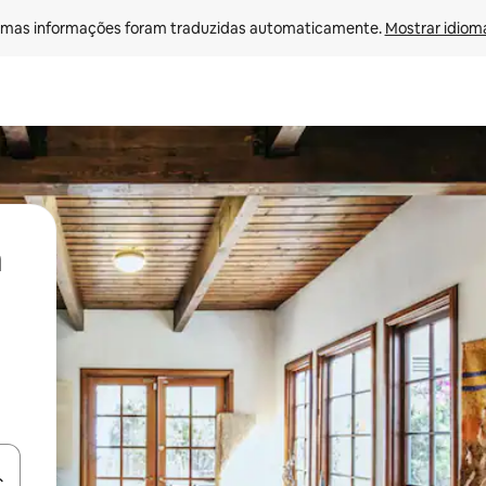
mas informações foram traduzidas automaticamente. 
Mostrar idioma
ore-os usando as seta para cima e para baixo do teclado ou tocando e