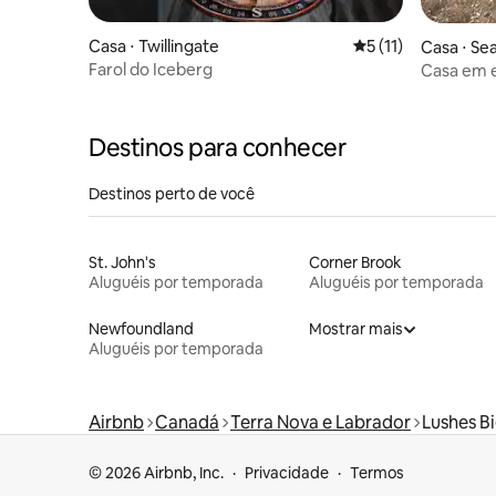
Casa ⋅ Twillingate
5 de uma avaliação
5 (11)
Casa ⋅ Se
Farol do Iceberg
Casa em e
aconcheg
Destinos para conhecer
Destinos perto de você
St. John's
Corner Brook
Aluguéis por temporada
Aluguéis por temporada
Newfoundland
Mostrar mais
Aluguéis por temporada
Airbnb
Canadá
Terra Nova e Labrador
Lushes 
© 2026 Airbnb, Inc.
Privacidade
Termos