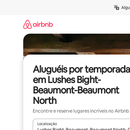
Pular
Algu
para
o
conteúdo
Aluguéis por temporada
em Lushes Bight-
Beaumont-Beaumont
North
Encontre e reserve lugares incríveis no Airbnb
Localização
Quando os resultados estiverem disponíveis, expl