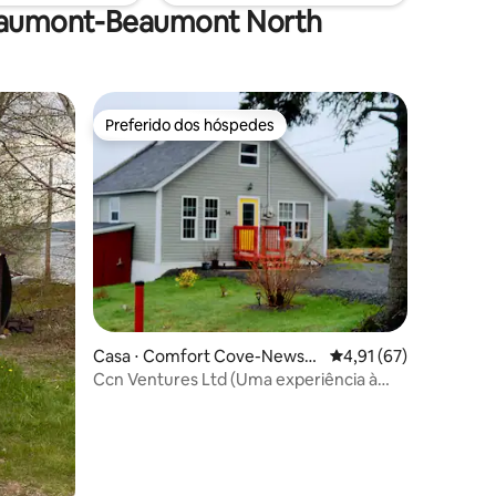
Beaumont-Beaumont North
Preferido dos hóspedes
Preferido dos hóspedes
Casa ⋅ Comfort Cove-Newste
4,91 de uma avaliação
4,91 (67)
ad
Ccn Ventures Ltd (Uma experiência à
beira-mar)