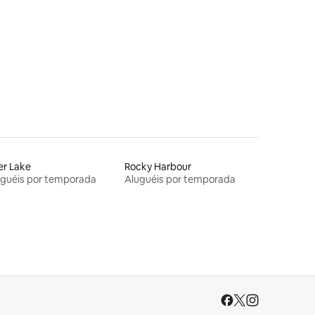
ções
er Lake
Rocky Harbour
uguéis por temporada
Aluguéis por temporada