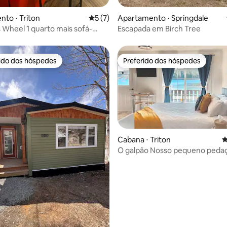
média de 5, 50 avaliações
to ⋅ Triton
5 de uma avaliação média de 5, 7 avalia
5 (7)
Apartamento ⋅ Springdale
s Wheel 1 quarto mais sofá-
Escapada em Birch Tree
rido dos hóspedes
Preferido dos hóspedes
 melhores preferidos dos hóspedes
Preferido dos hóspedes
Cabana ⋅ Triton
4
O galpão Nosso pequeno pe