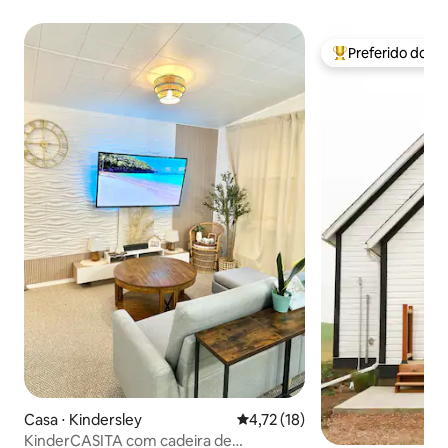
Preferido dos 
Entre os melhore
Casa ⋅ Kindersley
4,72 de uma avaliação média de
4,72 (18)
KinderCASITA com cadeira de