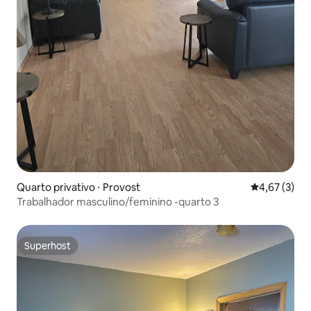
Quarto privativo ⋅ Provost
4,67 de uma 
4,67 (3)
Trabalhador masculino/feminino -quarto 3
Superhost
Superhost