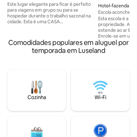
massagem relaxante
Este lugar elegante para ficar é perfeito
Hotel-fazenda ⋅ 
para viagens em grupo ou para se
Escola aconchega
hospedar durante o trabalho sazonal na
pradaria
Esta escola é a m
cidade. Esta é uma CASA
propriedade. A vida no campo se
MÓVEL/TRAILER (TAMANHO DUPLO),
estende ao ar livre
totalmente cercada, que pode ser
Enrole-se em uma 
usufruída por familiares e amigos em um
Comodidades populares em aluguel por
vintage feitas à mã
bairro tranquilo. 3Quarados 4 camas 1
do campo e desfru
temporada em Luseland
banheiro com quintal, 3 vagas de
desobstruídas dos
estacionamento em uma garagem cheia
Saskatchewan é a
de cascalho no parque de trailers. Possui
“Terra dos Céus Vi
um canto de exercício (moinho de fios,
melhor para ver o p
dumbels, etc.) e uma CADEIRA DE
e as luzes do norte
MASSAGEM relaxante para conforto
Desfrute de merg
após um longo dia. Inclui cozinha
de hidromassagem
completa, lavanderia e secadora na
observa as estrel
Cozinha
Wi-Fi
suíte.
vasto vale.