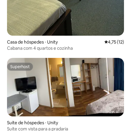
Casa de hóspedes ⋅ Unity
4,75 de uma a
4,75 (12)
Cabana com 4 quartos e cozinha
Superhost
Superhost
Suíte de hóspedes ⋅ Unity
Suíte com vista para a pradaria