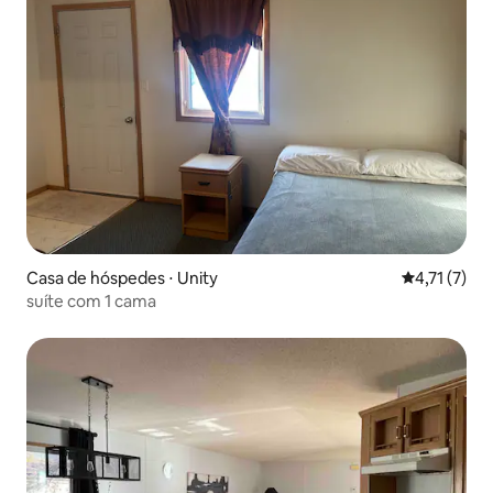
Casa de hóspedes ⋅ Unity
4,71 de uma 
4,71 (7)
suíte com 1 cama