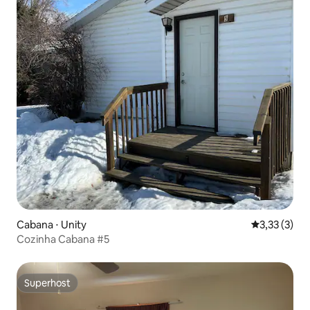
Cabana ⋅ Unity
3,33 de uma 
3,33 (3)
Cozinha Cabana #5
Superhost
Superhost