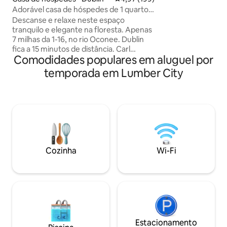
com streaming. De
Adorável casa de hóspedes de 1 quarto
manhã ou da refei
no rio
Descanse e relaxe neste espaço
espaçoso deck com
tranquilo e elegante na floresta. Apenas
e vista para o rio.
7 milhas da 1-16, no rio Oconee. Dublin
andar de baixo co
fica a 15 minutos de distância. Carl
secadora e banhei
Comodidades populares em aluguel por
Vinson VA Hospital e Fairview Park
conveniência extra. Ótimo para trab
Hospital a 20 min. de distância. Southern
temporada em Lumber City
em viagem, Vidalia
Pines a 12 min. Quarto extragrande com
cama queen size e loft. Pode acomodar
pelo menos 4 adultos e 2 crianças
pequenas. Cozinha completa com bar.
As comodidades incluem internet, TV a
cabo e videocassete. Ar-condicionado e
aquecimento. Todas as roupas de cama,
pratos e utensílios de cozinha são
Cozinha
Wi-Fi
fornecidos. Apartamento localizado
acima de uma garagem separada.
Rampa de barco comunitária disponível.
Estacionamento