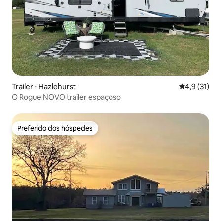
Trailer ⋅ Hazlehurst
4,9 de uma a
4,9 (31)
O Rogue NOVO trailer espaçoso
Preferido dos hóspedes
Preferido dos hóspedes