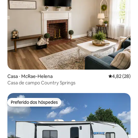
Casa ⋅ McRae-Helena
4,82 de uma a
4,82 (28)
Casa de campo Country Springs
Preferido dos hóspedes
Preferido dos hóspedes