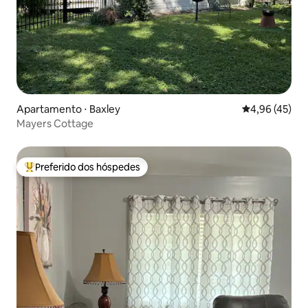
Apartamento ⋅ Baxley
4,96 de uma a
4,96 (45)
Mayers Cottage
Preferido dos hóspedes
Entre os melhores preferidos dos hóspedes