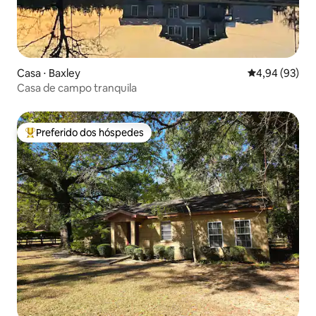
Casa ⋅ Baxley
4,94 de uma a
4,94 (93)
Casa de campo tranquila
Preferido dos hóspedes
Entre os melhores preferidos dos hóspedes