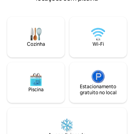
hidromassagem ao ar livre disponível o
banheira em uma 
ano inteiro. | * Lareira. | *
absoluta. Assista aos melhores filmes
Entretenimento: jogos de tabuleiro
em uma tela de 2×
grandes para gamers, Netflix, DVD.
home theater com VOD! SPA 
Impossível ficar entediado! 🏡Natureza e
saunas e jacuzzi s
localização: Colinas, campos, florestas.
uma massagem. Um verdadeiro
Sopé da Izera. | * Castelos de Czocha e
glamping. Experi
Grodziec. | * Trilhas para caminhada e
acomodação extra
Cozinha
Wi-Fi
ciclismo, off-road, perfeitas para viagens
bem! Visite o Izer
com cães. Reserve sua estadia de
primavera! Sem multidões. Relaxamento
total. Família grande ou grupo.
Estacionamento
Piscina
gratuito no local