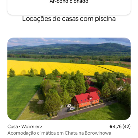
Ar-condicionado
Locações de casas com piscina
Casa ⋅ Wolimierz
4,76 de uma a
4,76 (42)
Acomodação climática em Chata na Borowinowa