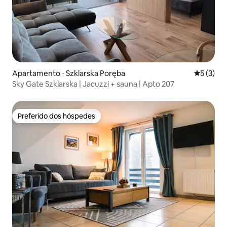
Apartamento ⋅ Szklarska Poręba
5 de uma 
5 (3)
Sky Gate Szklarska | Jacuzzi + sauna | Apto 207
Preferido dos hóspedes
Preferido dos hóspedes