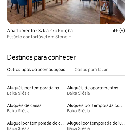
Apartamento ⋅ Szklarska Poręba
5 de uma 
5 (9)
Estúdio confortável em Stone Hill
Destinos para conhecer
Outros tipos de acomodações
Coisas para fazer
Aluguéis por temporada na orla
Aluguéis de apartamentos
Baixa Silésia
Baixa Silésia
Aluguéis de casas
Aluguéis por temporada com sauna
Baixa Silésia
Baixa Silésia
Aluguel por temporada de casas de veraneio
Aluguel por temporada de iurtas
Baixa Silésia
Baixa Silésia