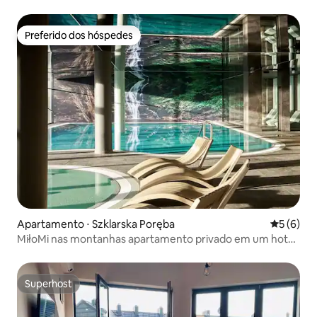
Preferido dos hóspedes
Preferido dos hóspedes
Apartamento ⋅ Szklarska Poręba
5 de uma 
5 (6)
MiłoMi nas montanhas apartamento privado em um hotel
com piscinas
Superhost
Superhost