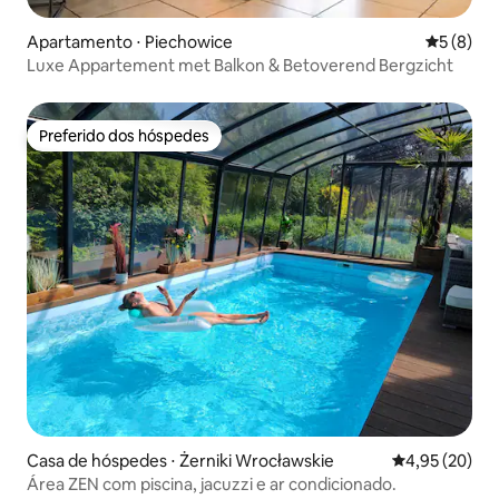
Apartamento ⋅ Piechowice
5 de uma 
5 (8)
Luxe Appartement met Balkon & Betoverend Bergzicht
Preferido dos hóspedes
Preferido dos hóspedes
Casa de hóspedes ⋅ Żerniki Wrocławskie
4,95 de uma a
4,95 (20)
Área ZEN com piscina, jacuzzi e ar condicionado.