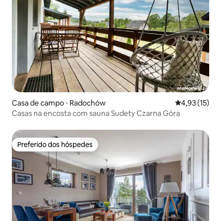
Casa de campo ⋅ Radochów
4,93 de uma a
4,93 (15)
Casas na encosta com sauna Sudety Czarna Góra
Preferido dos hóspedes
Preferido dos hóspedes