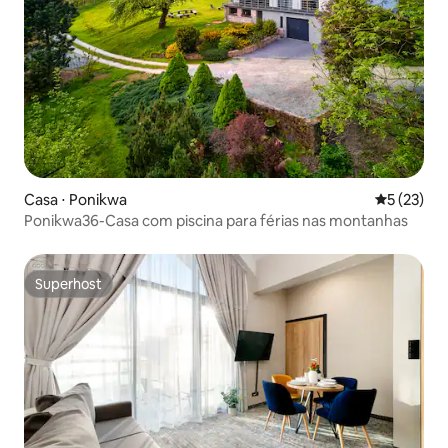
Casa ⋅ Ponikwa
5 de uma a
5 (23)
Ponikwa36-Casa com piscina para férias nas montanhas
Superhost
Superhost