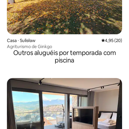
Casa ⋅ Sulisław
4,95 de uma a
4,95 (20)
Agriturismo de Ginkgo
Outros aluguéis por temporada com
piscina