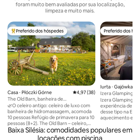
foram muito bem avaliadas por sua localização,
limpeza e muito mais.
Preferido dos hóspedes
Preferido dos hó
Entre os melhores preferidos dos hóspedes
Preferido dos hó
Iurta ⋅ Gajówka
Casa ⋅ Płóczki Górne
4,97 de uma avaliação média de
4,97 (38)
Izera Glamping Ad
The Old Barn, banheira de
Izera Glamping Ad
hidromassagem, spa, capacidade para 8
🌿O celeiro antigo: celeiro de luxo com
experiência de lux
a 10 pessoas
banheira de hidromassagem, acomoda
desse tipo na Euro
10 pessoas Refúgio de primavera para 10
aquecimento e ar 
pessoas (8+2). The Old Barn – celeiro,
seu prazer, uma lareira
Baixa Silésia: comodidades populares em
relaxamento, privacidade.
das montanhas e d
✨Comodidades: Banheira de
telhado de vidro é m
locações com piscina