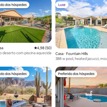
rido dos hóspedes
Luxe
 melhores preferidos dos hóspedes
Luxe
édia de 5, 160 avaliações
sa
4,98 de uma avaliação média de 5, 50 avalia
4,98 (50)
o deserto com piscina aquecida
Casa ⋅ Fountain Hills
3BR w pool, heated jacuzzi, mo
views
rido dos hóspedes
Preferido dos hóspedes
 melhores preferidos dos hóspedes
Preferido dos hóspedes