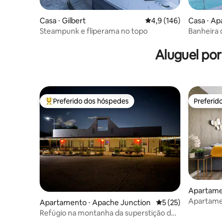
Casa ⋅ Gilbert
4,9 de uma avaliação m
4,9 (146)
Casa ⋅ Ap
Steampunk e fliperama no topo
Banheira 
Superstit
Canyon L
Aluguel po
Preferido dos hóspedes
Preferid
Entre os melhores preferidos dos hóspedes
Preferid
Apartame
Apartamen
Apartamento ⋅ Apache Junction
5 de uma avaliação 
5 (25)
Scottsdal
Refúgio na montanha da superstição de