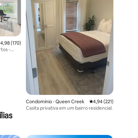
ções
,98 de uma avaliação média de 5, 170 avaliações
4,98 (170)
tos -
sagem,
Condomínio ⋅ Queen Creek
4,94 de uma avaliação 
4,94 (221)
Casita privativa em um bairro residencial.
lias