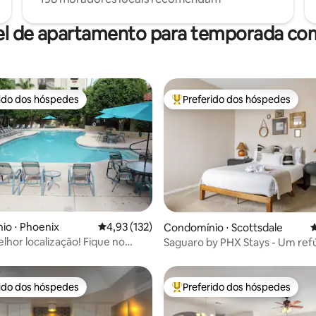
el de apartamento para temporada com
rido dos hóspedes
Preferido dos hóspedes
 melhores preferidos dos hóspedes
Entre os melhores preferidos d
édia de 5, 124 avaliações
io ⋅ Phoenix
4,93 de uma avaliação média de 5, 132 avalia
4,93 (132)
Condomínio ⋅ Scottsdale
4
lhor localização! Fique no
Saguaro by PHX Stays - Um ref
 tudo
North Scottsdale
rido dos hóspedes
Preferido dos hóspedes
 melhores preferidos dos hóspedes
Entre os melhores preferidos d