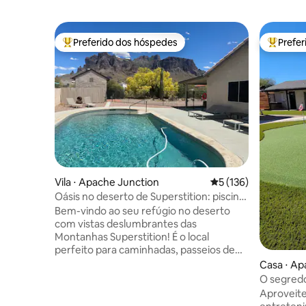
Preferido dos hóspedes
Prefe
Entre os melhores preferidos dos hóspedes
Entre os
Vila ⋅ Apache Junction
5 de uma avaliação m
5 (136)
Oásis no deserto de Superstition: piscina
aquecida, spa e bela vista
Bem-vindo ao seu refúgio no deserto
com vistas deslumbrantes das
Montanhas Superstition! É o local
perfeito para caminhadas, passeios de
barco, férias em casa ou para ir a um
Casa ⋅ Ap
casamento nas proximidades. Você terá
O segred
a casa inteira de 3 quartos/2 banheiros
Apache J
Aproveite
em um terreno de 5.000 m² com piscina