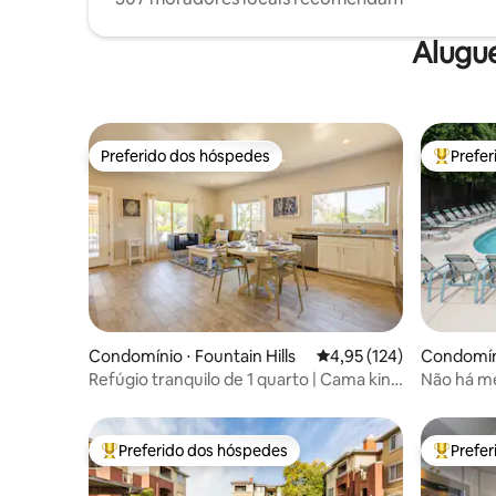
Alugu
Preferido dos hóspedes
Prefe
Preferido dos hóspedes
Entre os
Condomínio ⋅ Fountain Hills
4,95 de uma avaliação m
4,95 (124)
Condomín
Refúgio tranquilo de 1 quarto | Cama king
Não há me
• Piscina • A pé
centro de
Preferido dos hóspedes
Prefe
Entre os melhores preferidos dos hóspedes
Entre os