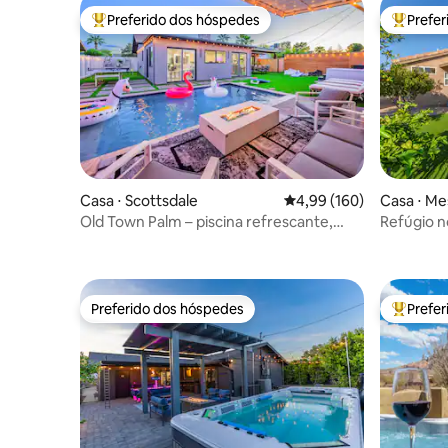
Preferido dos hóspedes
Prefe
Entre os melhores preferidos dos hóspedes
Entre os
Casa ⋅ Scottsdale
4,99 de uma avaliação m
4,99 (160)
Casa ⋅ Me
Old Town Palm – piscina refrescante,
Refúgio n
jacuzzi e fogueira
Preferido dos hóspedes
Prefe
Preferido dos hóspedes
Entre os