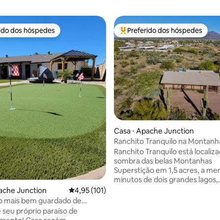
rido dos hóspedes
Preferido dos hóspedes
 melhores preferidos dos hóspedes
Entre os melhores preferidos d
édia de 5, 136 avaliações
Casa ⋅ Apache Junction
Ranchito Tranquilo na Montanh
Superstição
Ranchito Tranquilo está localiza
sombra das belas Montanhas
Superstição em 1,5 acres, a me
minutos de dois grandes lagos,
observação de pássaros, camin
ache Junction
4,95 de uma avaliação média de 5, 101 avalia
4,95 (101)
passeios a cavalo, tubing no rio
o mais bem guardado de
lado a lado. É um acampament
unction!
 seu próprio paraíso de
perfeito e tranquilo para suas 