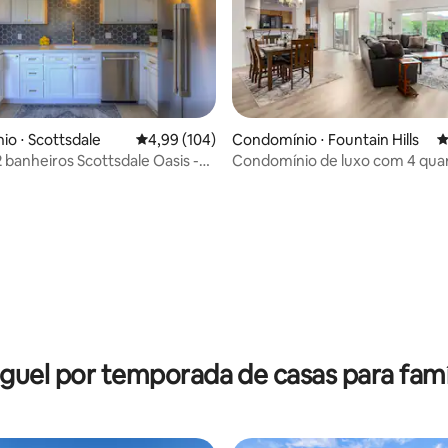
édia de 5, 194 avaliações
o ⋅ Scottsdale
4,99 de uma avaliação média de 5, 104 avalia
4,99 (104)
Condomínio ⋅ Fountain Hills
4
 banheiros Scottsdale Oasis -
Condomínio de luxo com 4 quar
elback!
piscina, banheira de hidromas
academia e garagem
guel por temporada de casas para famí