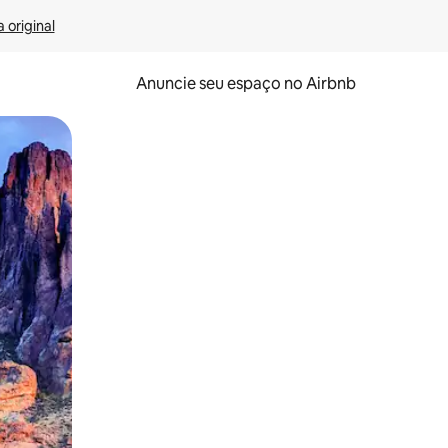
 original
Anuncie seu espaço no Airbnb
 deslizando o dedo na tela.