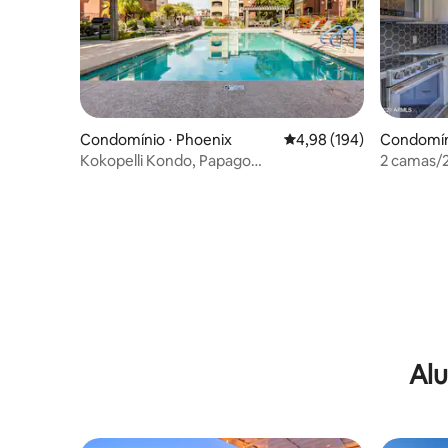
Condomínio ⋅ Phoenix
4,98 de uma avaliação m
4,98 (194)
Condomíni
Kokopelli Kondo, Papago
2 camas/2
Park/Camelback East
Vista Cam
Alu