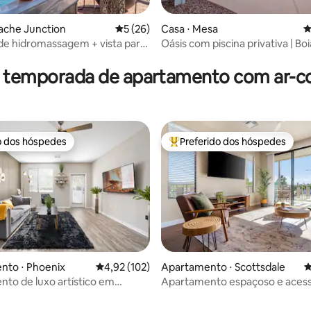
édia de 5, 146 avaliações
ache Junction
5 de uma avaliação média de 5, 26 avalia
5 (26)
Casa ⋅ Mesa
4
de hidromassagem + vista para
Oásis com piscina privativa | Bo
ion • A poucos minutos de
em Salt River | Acomoda 8 pes
ake
r temporada de apartamento com ar-c
o dos hóspedes
Preferido dos hóspedes
o dos hóspedes
Entre os melhores preferidos d
nto ⋅ Phoenix
4,92 de uma avaliação média de 5, 102 avalia
4,92 (102)
Apartamento ⋅ Scottsdale
4
to de luxo artístico em
Apartamento espaçoso e acessí
média de 5, 25 avaliações
e com piscina
com piscina