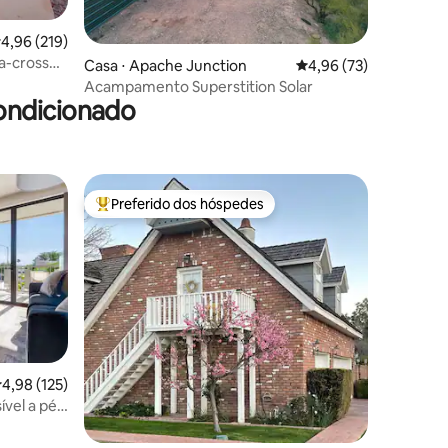
ções
,96 de uma avaliação média de 5, 219 avaliações
4,96 (219)
ia-cross
Casa ⋅ Apache Junction
4,96 de uma avaliação
4,96 (73)
soas
Acampamento Superstition Solar
ondicionado
Preferido dos hóspedes
os hóspedes
Entre os melhores preferidos dos hóspedes
ções
,98 de uma avaliação média de 5, 125 avaliações
4,98 (125)
vel a pé