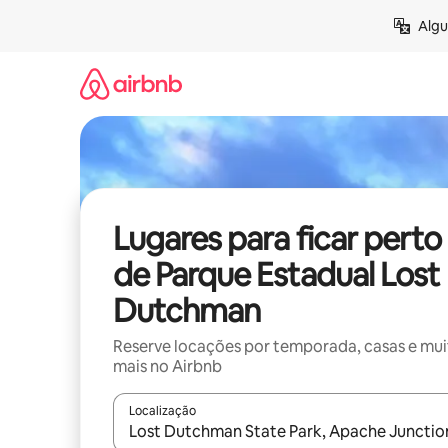
Pular
Algu
para
o
conteúdo
Lugares para ficar perto
de Parque Estadual Lost
Dutchman
Reserve locações por temporada, casas e mu
mais no Airbnb
Localização
Quando os resultados estiverem disponíveis, expl