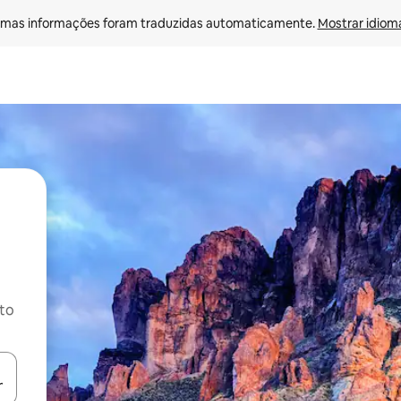
mas informações foram traduzidas automaticamente. 
Mostrar idioma
ito
ore-os usando as seta para cima e para baixo do teclado ou tocando e