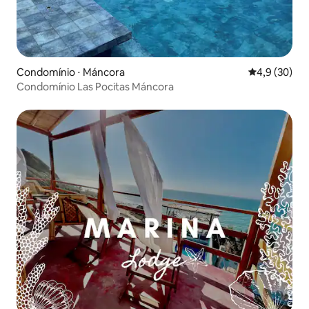
Condomínio ⋅ Máncora
4,9 de uma a
4,9 (30)
Condomínio Las Pocitas Máncora