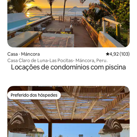
Casa ⋅ Máncora
4,92 de uma av
4,92 (103)
Casa Claro de Luna-Las Pocitas- Máncora, Peru.
Locações de condomínios com piscina
Preferido dos hóspedes
Preferido dos hóspedes