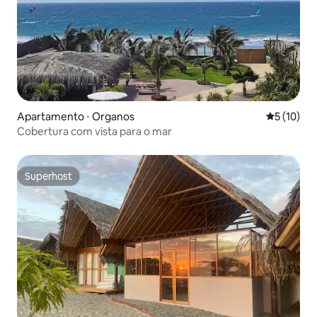
Apartamento ⋅ Organos
5 de uma a
5 (10)
Cobertura com vista para o mar
Superhost
Superhost