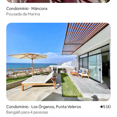
Condomínio ⋅ Máncora
Pousada da Marina
Condomínio ⋅ Los Órganos, Punta Veleros
5 de uma 
5 (4)
Bangalô para 4 pessoas