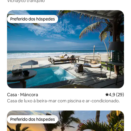
Vichayito tranquilo
Preferido dos hóspedes
Preferido dos hóspedes
Casa ⋅ Máncora
4,9 de uma a
4,9 (29)
Casa de luxo à beira-mar com piscina e ar-condicionado.
Preferido dos hóspedes
Preferido dos hóspedes