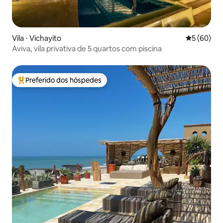
Vila ⋅ Vichayito
5 de uma a
5 (60)
Aviva, vila privativa de 5 quartos com piscina
Preferido dos hóspedes
Entre os melhores preferidos dos hóspedes