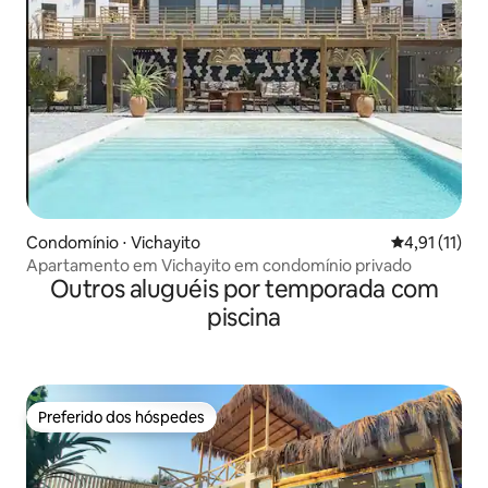
Condomínio ⋅ Vichayito
4,91 de uma a
4,91 (11)
Apartamento em Vichayito em condomínio privado
Outros aluguéis por temporada com
piscina
Preferido dos hóspedes
Preferido dos hóspedes