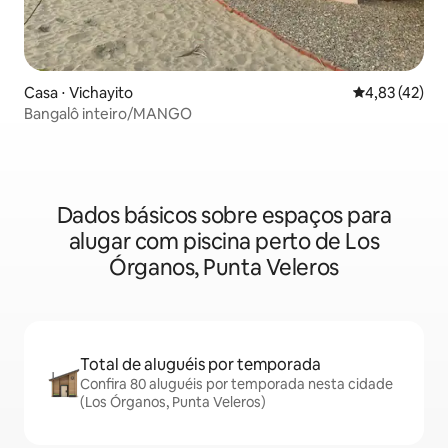
Casa ⋅ Vichayito
4,83 de uma a
4,83 (42)
Bangalô inteiro/MANGO
Dados básicos sobre espaços para
alugar com piscina perto de Los
Órganos, Punta Veleros
Total de aluguéis por temporada
Confira 80 aluguéis por temporada nesta cidade
(Los Órganos, Punta Veleros)