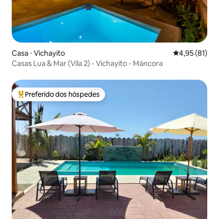
Casa ⋅ Vichayito
4,95 de uma a
4,95 (81)
Casas Lua & Mar (Vila 2) - Vichayito - Máncora
Preferido dos hóspedes
Entre os melhores preferidos dos hóspedes