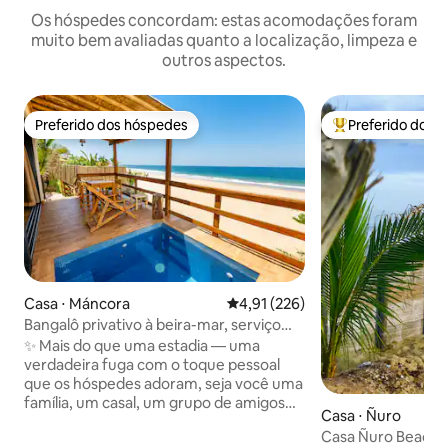
Os hóspedes concordam: estas acomodações foram
muito bem avaliadas quanto a localização, limpeza e
outros aspectos.
Preferido dos hóspedes
Preferido dos 
Preferido dos hóspedes
Entre os melhore
Casa ⋅ Máncora
4,91 de uma avaliação média de 
4,91 (226)
Bangalô privativo à beira-mar, serviço
personalizado
✨ Mais do que uma estadia — uma
verdadeira fuga com o toque pessoal
que os hóspedes adoram, seja você uma
família, um casal, um grupo de amigos
Casa ⋅ Ñuro
ou um nômade digital à beira-mar. 🧑‍🔧
Casa Ñuro Beach V
Ajuda no aeroporto, recomendações