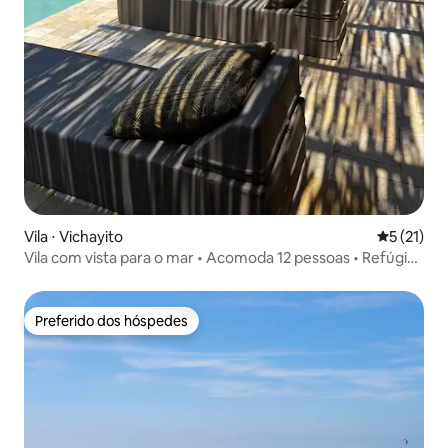
Vila ⋅ Vichayito
5 de uma a
5 (21)
Vila com vista para o mar • Acomoda 12 pessoas • Refúgio
privativo
Preferido dos hóspedes
Preferido dos hóspedes