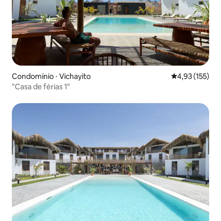
Condomínio ⋅ Vichayito
4,93 de uma av
4,93 (155)
"Casa de férias 1"