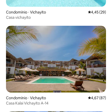
Condomínio ⋅ Vichayito
4,45 de uma a
4,45 (29)
Casa vichayito
Condomínio ⋅ Vichayito
4,67 de uma a
4,67 (87)
Casa Kalai Vichayito A-14