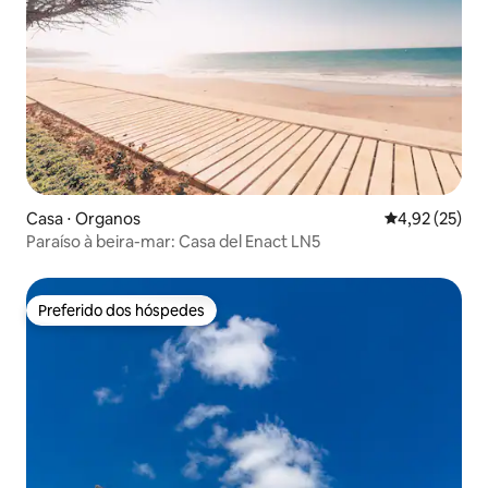
Casa ⋅ Organos
4,92 de uma a
4,92 (25)
Paraíso à beira-mar: Casa del Enact LN5
Preferido dos hóspedes
Preferido dos hóspedes