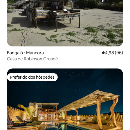
Bangalô ⋅ Máncora
4,98 de uma av
4,98 (96)
Casa de Robinson Crusoé
Preferido dos hóspedes
Preferido dos hóspedes