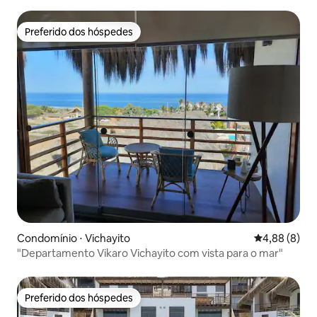
Preferido dos hóspedes
Preferido dos hóspedes
Condomínio ⋅ Vichayito
4,88 de uma 
4,88 (8)
"Departamento Vikaro Vichayito com vista para o mar"
Preferido dos hóspedes
Preferido dos hóspedes