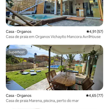
Casa ⋅ Organos
4,91 de uma a
4,91 (57)
Casa de praia em Organos Vichayito Mancora AvrilHouse
Superhost
Superhost
Casa ⋅ Organos
4,65 de uma a
4,65 (77)
Casa de praia Marena, piscina, perto do mar