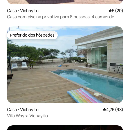
Casa ⋅ Vichayito
5 de uma a
5 (20)
Casa com piscina privativa para 8 pessoas. 4 camas de
casal
Preferido dos hóspedes
Preferido dos hóspedes
Casa ⋅ Vichayito
4,75 de uma a
4,75 (93)
Villa Wayra Vichayito