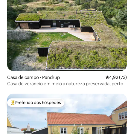
Casa de campo ⋅ Pandrup
4,92 de uma a
4,92 (73)
Casa de veraneio em meio à natureza preservada, perto
de florestas e praias
Preferido dos hóspedes
Entre os melhores preferidos dos hóspedes