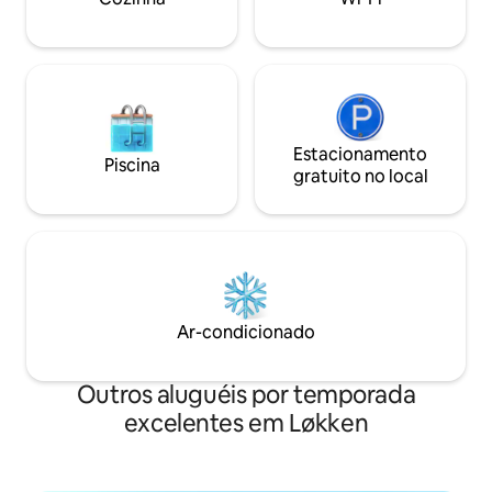
crianças. Cachorros pequenos e
tranquilos também são bem-vindos. Wi-
Fi gratuito / cromoecast.
Estacionamento gratuito em vagas
demarcadas.
Estacionamento
Piscina
gratuito no local
Ar-condicionado
Outros aluguéis por temporada
excelentes em Løkken