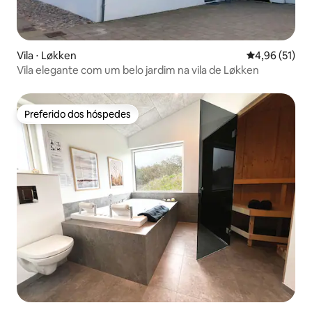
Vila ⋅ Løkken
4,96 de uma a
4,96 (51)
Vila elegante com um belo jardim na vila de Løkken
Preferido dos hóspedes
Preferido dos hóspedes