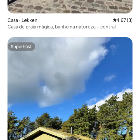
Casa ⋅ Løkken
4,67 de uma 
4,67 (3)
Casa de praia mágica, banho na natureza + central
Superhost
Superhost