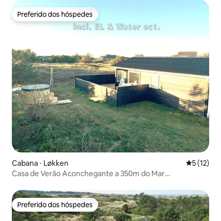
Preferido dos hóspedes
Preferido dos hóspedes
Cabana ⋅ Løkken
5 de uma a
5 (12)
Casa de Verão Aconchegante a 350m do Mar
Løkken/Blokhus
Preferido dos hóspedes
Preferido dos hóspedes