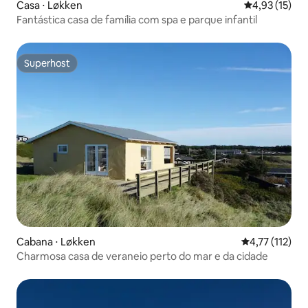
Casa ⋅ Løkken
4,93 de uma a
4,93 (15)
Fantástica casa de família com spa e parque infantil
Superhost
Superhost
Cabana ⋅ Løkken
4,77 de uma av
4,77 (112)
Charmosa casa de veraneio perto do mar e da cidade