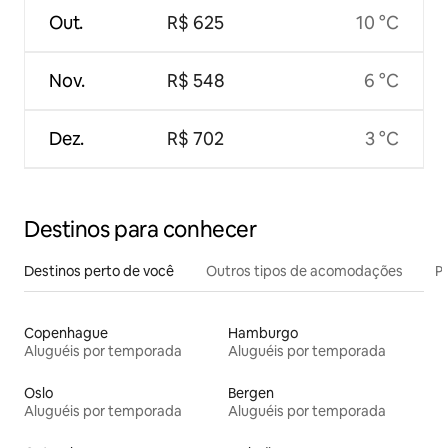
Out.
R$ 625
10 °C
Nov.
R$ 548
6 °C
Dez.
R$ 702
3 °C
Destinos para conhecer
Destinos perto de você
Outros tipos de acomodações
Pr
Copenhague
Hamburgo
Aluguéis por temporada
Aluguéis por temporada
Oslo
Bergen
Aluguéis por temporada
Aluguéis por temporada