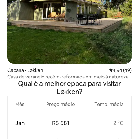
Cabana ⋅ Løkken
4,94 de uma a
4,94 (49)
Casa de veraneio recém-reformada em meio à natureza
Qual é a melhor época para visitar
Løkken?
Mês
Preço médio
Temp. média
Jan.
R$ 681
2 °C