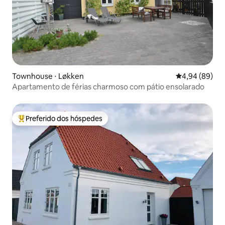
Townhouse ⋅ Løkken
4,94 de uma av
4,94 (89)
Apartamento de férias charmoso com pátio ensolarado
Preferido dos hóspedes
Entre os melhores preferidos dos hóspedes