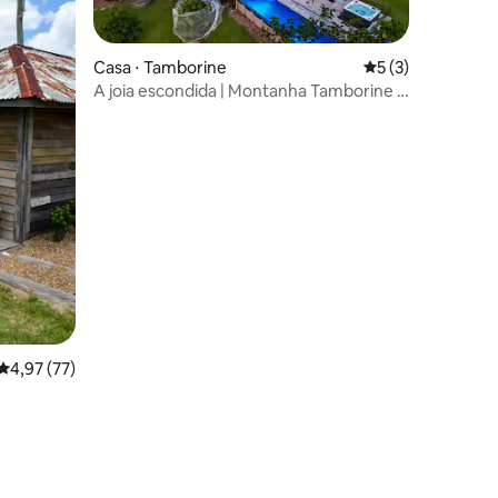
Casa ⋅ Tamborine
5 de uma avaliaçã
5 (3)
A joia escondida | Montanha Tamborine |
Dual Living
4,97 de uma avaliação média de 5, 77 avaliações
4,97 (77)
ções