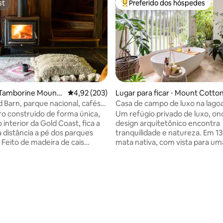
st
Preferido dos hóspedes
st
Entre os melhores preferidos d
 Tamborine Mounta
4,92 de uma avaliação média de 5, 203 avalia
4,92 (203)
Lugar para ficar ⋅ Mount Cotto
d Barn, parque nacional, cafés,
Casa de campo de luxo na lago
édia de 5, 243 avaliações
tes
Lilypad @ Mt Cotton
iro construído de forma única,
Um refúgio privado de luxo, on
 interior da Gold Coast, fica a
design arquitetônico encontra
 distância a pé dos parques
tranquilidade e natureza. Em 13
 Feito de madeira de cais
mata nativa, com vista para um
, o celeiro está situado em uma
você relaxa em uma mistura de
e 18 acres assolada por
conforto. Um refúgio escondid
ma cama king com
poucos minutos da vinícola e d
 chuveiro separado e banheira
de Sirromet, desfrute de uma 
 quarto do loft. O andar de
que tem tudo. Seja cativado pe
ssui um segundo
moderno, com uma cama quee
avanderia, lareira, sala de
luxuosa com vista para uma lag
ritório e cama autoinflável
Acorde com sons da natureza e 