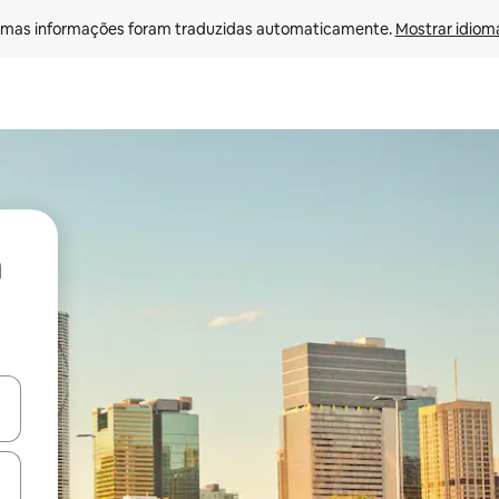
mas informações foram traduzidas automaticamente. 
Mostrar idioma
ore-os usando as seta para cima e para baixo do teclado ou tocando e