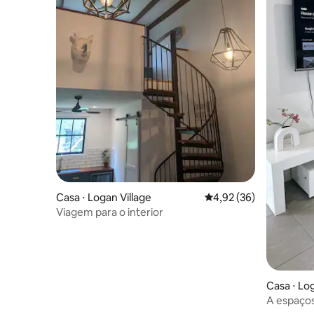
Casa ⋅ Logan Village
4,92 de uma avaliação 
4,92 (36)
Viagem para o interior
Casa ⋅ Lo
A espaços