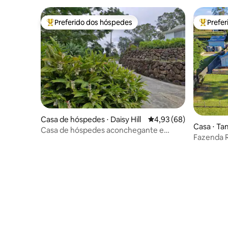
Preferido dos hóspedes
Prefe
Entre os melhores preferidos dos hóspedes
Entre os
Casa de hóspedes ⋅ Daisy Hill
4,93 de uma avaliação 
4,93 (68)
Casa ⋅ Ta
Casa de hóspedes aconchegante e
Fazenda 
panorâmica em Daisy Hill