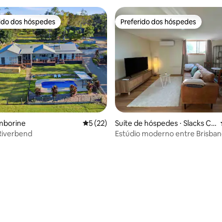
rido dos hóspedes
Preferido dos hóspedes
 melhores preferidos dos hóspedes
Preferido dos hóspedes
média de 5, 68 avaliações
mborine
5 de uma avaliação média de 5, 22 avalia
5 (22)
Suíte de hóspedes ⋅ Slacks Cr
eek
Riverbend
Estúdio moderno entre Brisban
Coast