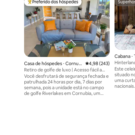
Preferido dos hóspedes
Superho
Entre os melhores preferidos dos hóspedes
Superho
Cabana ⋅
in
Hinterlan
Casa de hóspedes ⋅ Cornubi
4,98 de uma avaliação m
4,98 (243)
restauran
Este cele
a
Retiro de golfe de luxo | Acesso fácil a
situado no
Brisbane e à costa
Você desfrutará de segurança fechada e
uma curta
patrulhada 24 horas por dia, 7 dias por
nacionais.
semana, pois a unidade está no campo
reciclada
de golfe Riverlakes em Cornubia, um
fazenda d
lugar seguro, limpo, tranquilo e
gramados verdes. U
confortável para relaxar e recarregar as
banheiro,
energias. ① ~ 30 minutos de carro do
compõem o
CBD de Brisbane/Gold Coast, perto de
baixo po
parques temáticos/parques aquáticos,
banheiro/l
perto da vinícola Sirromet/shows,
estar, esc
café/academia/farmácia/padaria/posto