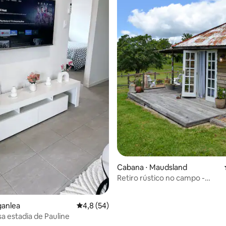
média de 5, 36 avaliações
Cabana ⋅ Maudsland
Retiro rústico no campo -
fogueira/banheira ao ar livre.
ganlea
4,8 de uma avaliação média de 5, 54 avalia
4,8 (54)
a estadia de Pauline