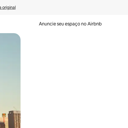
 original
Anuncie seu espaço no Airbnb
 deslizando o dedo na tela.