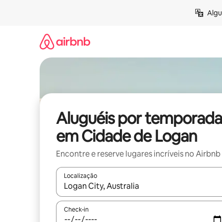
Pular
Algu
para
o
conteúdo
Aluguéis por temporada
em Cidade de Logan
Encontre e reserve lugares incríveis no Airbnb
Localização
Quando os resultados estiverem disponíveis, expl
Check-in