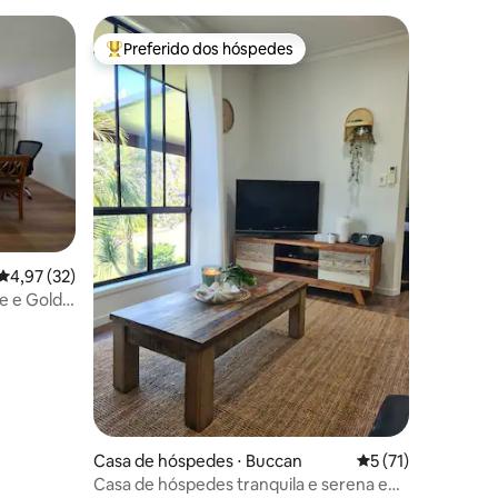
Preferido dos hóspedes
Entre os melhores preferidos dos hóspedes
ções
4,97 de uma avaliação média de 5, 32 avaliações
4,97 (32)
e e Gold
Casa de hóspedes ⋅ Buccan
5 de uma avaliação
5 (71)
Casa de hóspedes tranquila e serena em