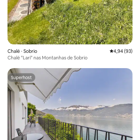
Chalé ⋅ Sobrio
4,94 de uma a
4,94 (93)
Chalé "Lari" nas Montanhas de Sobrio
Superhost
Superhost