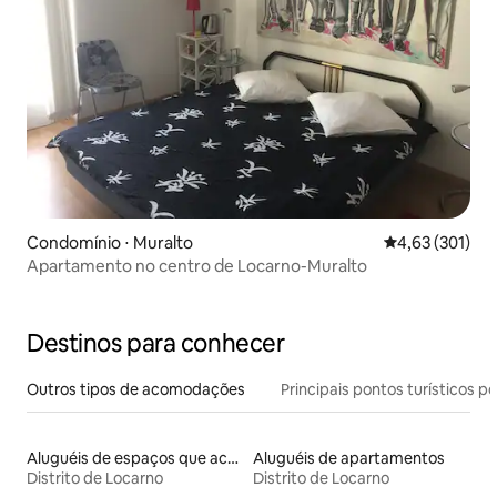
Condomínio ⋅ Muralto
4,63 de uma av
4,63 (301)
Apartamento no centro de Locarno-Muralto
Destinos para conhecer
Outros tipos de acomodações
Principais pontos turísticos po
Aluguéis de espaços que aceitam animais de estimação
Aluguéis de apartamentos
Distrito de Locarno
Distrito de Locarno