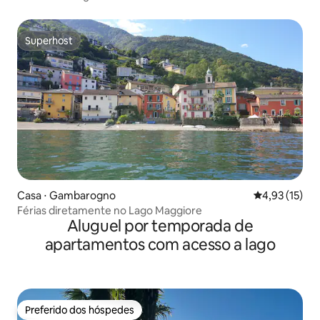
Superhost
Superhost
Casa ⋅ Gambarogno
4,93 de uma a
4,93 (15)
Férias diretamente no Lago Maggiore
Aluguel por temporada de
apartamentos com acesso a lago
Preferido dos hóspedes
Preferido dos hóspedes