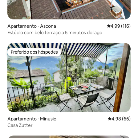
Apartamento ⋅ Ascona
4,99 de uma av
4,99 (116)
Estúdio com belo terraço a 5 minutos do lago
Preferido dos hóspedes
Preferido dos hóspedes
Apartamento ⋅ Minusio
4,98 de uma av
4,98 (66)
Casa Zutter