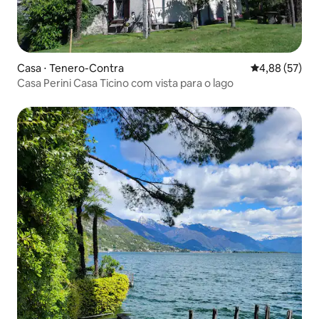
Casa ⋅ Tenero-Contra
4,88 de uma a
4,88 (57)
Casa Perini Casa Ticino com vista para o lago