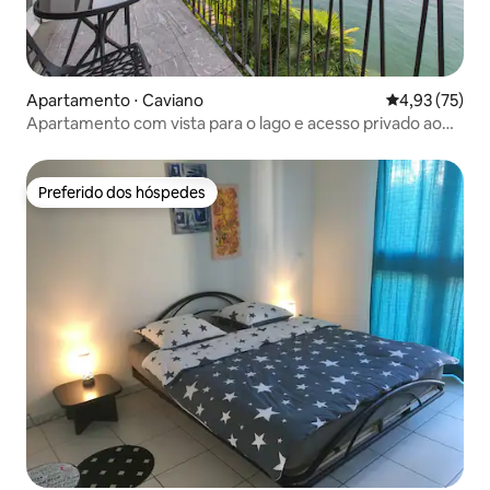
Apartamento ⋅ Caviano
4,93 de uma a
4,93 (75)
Apartamento com vista para o lago e acesso privado ao
lago
Preferido dos hóspedes
Preferido dos hóspedes