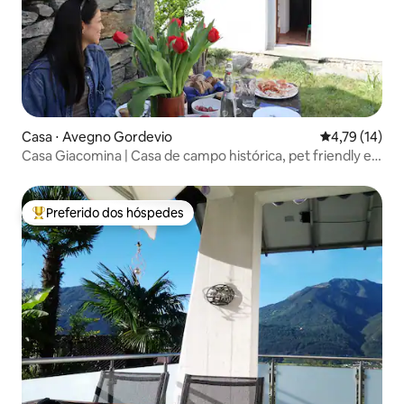
Casa ⋅ Avegno Gordevio
4,79 de uma a
4,79 (14)
Casa Giacomina | Casa de campo histórica, pet friendly e à
beira do rio
Preferido dos hóspedes
Entre os melhores preferidos dos hóspedes