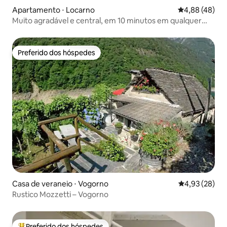
Apartamento ⋅ Locarno
4,88 de uma a
4,88 (48)
Muito agradável e central, em 10 minutos em qualquer
lugar
Preferido dos hóspedes
Preferido dos hóspedes
Casa de veraneio ⋅ Vogorno
4,93 de uma a
4,93 (28)
Rustico Mozzetti – Vogorno
Preferido dos hóspedes