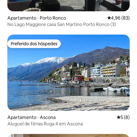
Apartamento ⋅ Porto Ronco
4,96 de uma a
4,96 (83)
No Lago Maggiore casa San Martino Porto Ronco (3)
Preferido dos hóspedes
Preferido dos hóspedes
Apartamento ⋅ Ascona
5 de uma 
5 (8)
Aluguel de férias Ruga 4 em Ascona