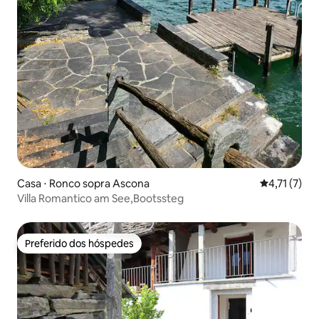
Casa ⋅ Ronco sopra Ascona
4,71 de uma 
4,71 (7)
Villa Romantico am See,Bootssteg
Preferido dos hóspedes
Preferido dos hóspedes