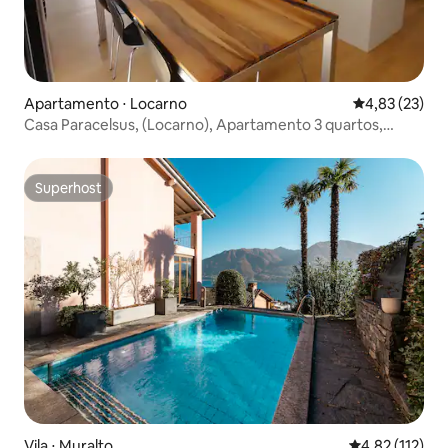
Apartamento ⋅ Locarno
4,83 de uma a
4,83 (23)
Casa Paracelsus, (Locarno), Apartamento 3 quartos,
120m2, 5 pessoas
Superhost
Superhost
Vila ⋅ Muralto
4,82 de uma av
4,82 (112)