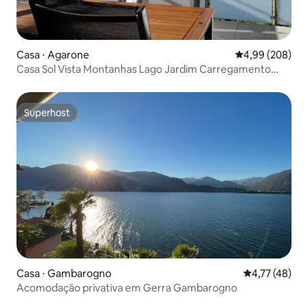
Casa ⋅ Agarone
4,99 de uma ava
4,99 (208)
Casa Sol Vista Montanhas Lago Jardim Carregamento
11kW Carro Elétrico
Superhost
Superhost
Casa ⋅ Gambarogno
4,77 de uma a
4,77 (48)
Acomodação privativa em Gerra Gambarogno