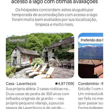
acesso a lago com ótimas avaliações
Os hóspedes concordam: estes aluguéis por
temporada de acomodações com acesso a lago
foram muito bem avaliados por sua localização,
limpeza e muito mais.
Superhost
Preferido dos hó
Superhost
Preferido dos hó
Casa ⋅ Lavertezzo
4,97 de uma avaliação média de 
4,97 (109)
Condomínio ⋅ Ron
Ascona
Sua própria aldeia: 2 casas rústicas na
Estúdio 1 com coz
Verzasca
banheiro
Duas casas de pedra de 300 anos com
Um miniestúdio q
telhados originais de granito — seu
ser feliz no meno
próprio pequeno vilarejo, a poucos
quer passar suas f
passos de Lavertezzo e do verde-
forma independent