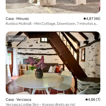
Casa ⋅ Minusio
4,87 de uma a
4,87 (46)
Rustico Mulino8 - Mini Cottage, Downtown, 7 minutos a
pé do lago, Recém-renovado, com ar-condicionado
Superhost
Superhost
Casa ⋅ Verzasca
4,86 de uma 
4,86 (7)
Verzasca Lodge Siro – Acesso direto ao rio!