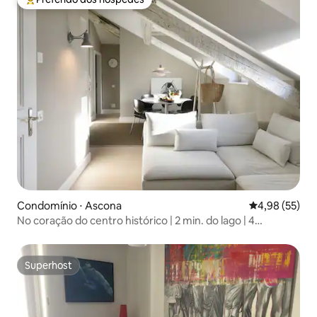
Entre os melhores preferidos dos hóspedes
Condomínio ⋅ Ascona
4,98 de uma a
4,98 (55)
No coração do centro histórico | 2 min. do lago | 4
hóspedes
Superhost
Superhost