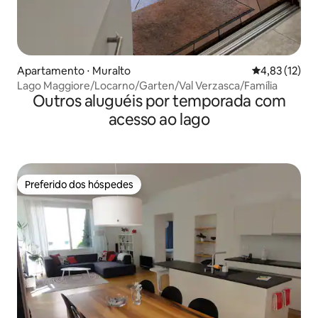
Apartamento ⋅ Muralto
4,83 de uma a
4,83 (12)
Lago Maggiore/Locarno/Garten/Val Verzasca/Família
Outros aluguéis por temporada com
acesso ao lago
Preferido dos hóspedes
Preferido dos hóspedes