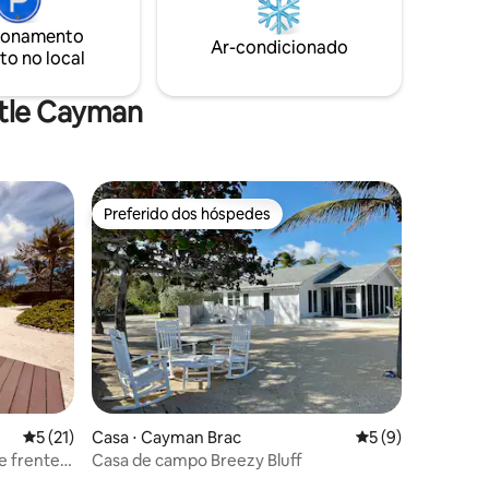
 parece
restaurantes, bares, lojas, mercearia e
ionamento
ão vemos a
loja de ferragens, loja de bebidas,
Ar-condicionado
esta
to no local
museus e o Booby Birding Center, este
chalé tem tudo.
ttle Cayman
Preferido dos hóspedes
Preferido dos hóspedes
5 de uma avaliação média de 5, 21 avaliações
5 (21)
Casa ⋅ Cayman Brac
5 de uma avaliaçã
5 (9)
e frente
Casa de campo Breezy Bluff