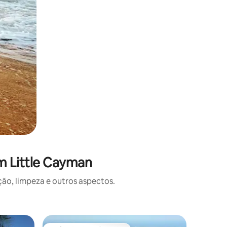
m Little Cayman
o, limpeza e outros aspectos.
Condomín