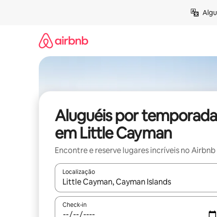
Pular
Algu
para
o
conteúdo
Aluguéis por temporada
em Little Cayman
Encontre e reserve lugares incríveis no Airbnb
Localização
Quando os resultados estiverem disponíveis, expl
Check-in