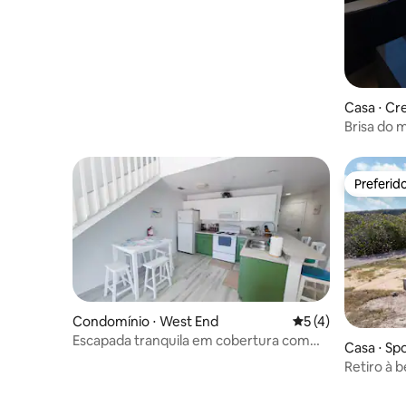
Casa ⋅ Cr
Brisa do 
Preferid
Preferid
Condomínio ⋅ West End
5 de uma avaliação
5 (4)
Escapada tranquila em cobertura com
Casa ⋅ Sp
vista para o mar
Retiro à 
Bay com p