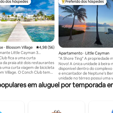
rido dos hóspedes
Preferido dos hóspedes
 melhores preferidos dos hóspedes
Entre os melhores preferidos d
média de 5, 77 avaliações
 ⋅ Blossom Village
4,98 de uma avaliação média de 5, 56 avalia
4,98 (56)
nante Little Cayman 3
Apartamento ⋅ Little Cayman
Beach Townhouse
lub fica a uma curta
"A Shore Ting" A propriedade m
 da praia até dois restaurantes
recente para o mercado em L
Novo! A única unidade à beira-
 a uma curta viagem de bicicleta
disponível dentro do complexo
om Village. O Conch Club tem
e encantador de Neptune's Ber
praia, duas piscinas, banheira
unidade no térreo possui uma 
 uma doca e vistas
de 40'NA faixa de praia mais de
pulares em aluguel por temporada e
ares do recife, da Ilha Owen e
Little Cayman. Desfrute de um café da
ol perfeito. Nossa recém-
manhã enquanto observa o nasc
a casa de 3 quartos, 3 casas de
na varanda e um pôr do sol no c
m móveis novos em toda a
enquanto observa o pôr do sol. A uma
vai acomodar 9 pessoas e está
curta distância a pé de todas as 
pada e até tem mesa de
hotéis, barcos de mergulho,