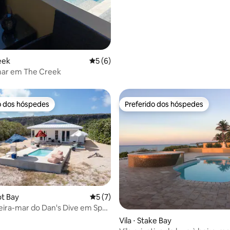
eek
5 de uma avaliação média de 5, 6 avalia
5 (6)
mar em The Creek
o dos hóspedes
Preferido dos hóspedes
o dos hóspedes
Preferido dos hóspedes
 média de 5, 4 avaliações
ot Bay
5 de uma avaliação média de 5, 7 avalia
5 (7)
beira-mar do Dan's Dive em Spot
iscina
Vila ⋅ Stake Bay