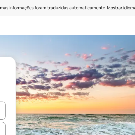
mas informações foram traduzidas automaticamente. 
Mostrar idioma
ore-os usando as seta para cima e para baixo do teclado ou tocando e