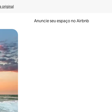
 original
Anuncie seu espaço no Airbnb
 deslizando o dedo na tela.