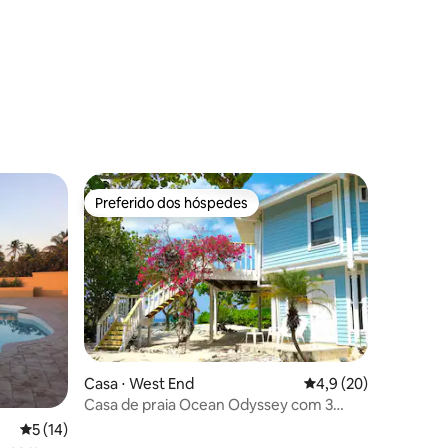
ções
Preferido dos hóspedes
Preferido dos hóspedes
ções
Casa ⋅ West End
4,9 de uma avaliação
4,9 (20)
Casa de praia Ocean Odyssey com 3
quartos e 2 banheiros
5 de uma avaliação média de 5, 14 avaliações
5 (14)