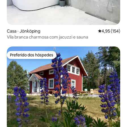
Casa ⋅ Jönköping
4,95 de uma av
4,95 (154)
Vila branca charmosa com jacuzzi e sauna
Preferido dos hóspedes
Preferido dos hóspedes