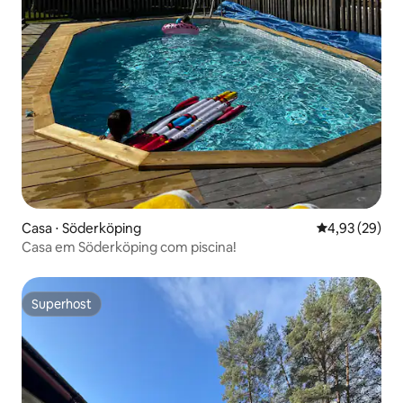
Casa ⋅ Söderköping
4,93 de uma a
4,93 (29)
Casa em Söderköping com piscina!
Superhost
Superhost