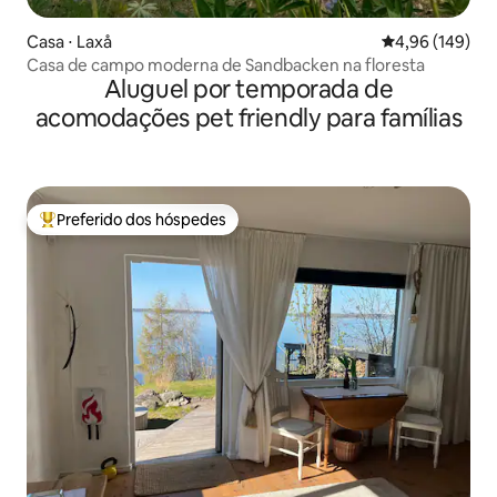
Casa ⋅ Laxå
4,96 de uma av
4,96 (149)
Casa de campo moderna de Sandbacken na floresta
Aluguel por temporada de
acomodações pet friendly para famílias
Preferido dos hóspedes
Entre os melhores preferidos dos hóspedes