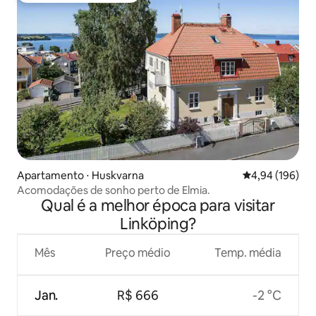
Apartamento ⋅ Huskvarna
4,94 de uma av
4,94 (196)
Acomodações de sonho perto de Elmia.
Qual é a melhor época para visitar
Linköping?
Mês
Preço médio
Temp. média
Jan.
R$ 666
-2 °C