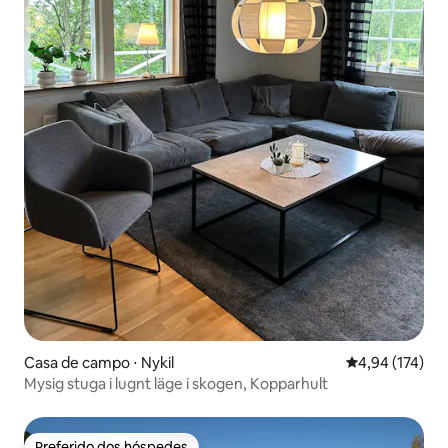
Casa de campo ⋅ Nykil
4,94 de uma av
4,94 (174)
Mysig stuga i lugnt läge i skogen, Kopparhult
Preferido dos hóspedes