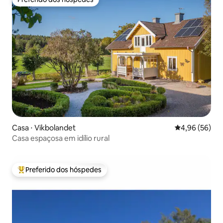
Preferido dos hóspedes
Casa ⋅ Vikbolandet
4,96 de uma a
4,96 (56)
Casa espaçosa em idílio rural
Preferido dos hóspedes
Entre os melhores preferidos dos hóspedes