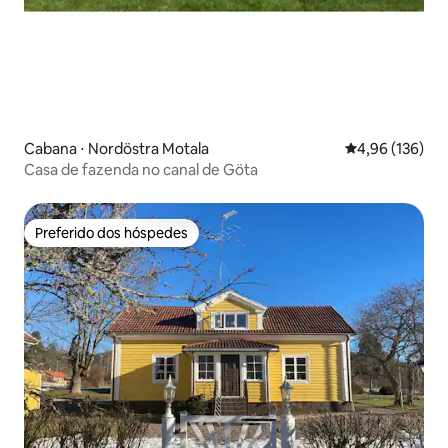
Cabana ⋅ Nordöstra Motala
4,96 de uma av
4,96 (136)
Casa de fazenda no canal de Göta
Preferido dos hóspedes
Preferido dos hóspedes