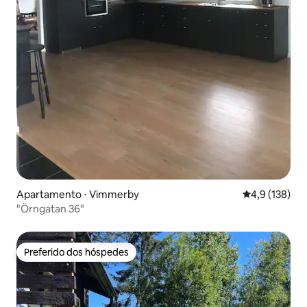
Apartamento ⋅ Vimmerby
4,9 de uma av
4,9 (138)
"Örngatan 36"
Preferido dos hóspedes
Preferido dos hóspedes