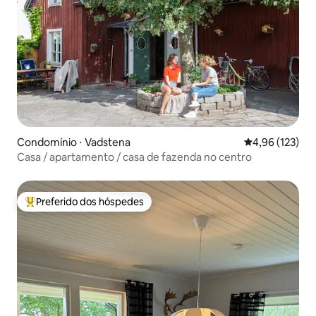
Condomínio ⋅ Vadstena
4,96 de uma av
4,96 (123)
Casa / apartamento / casa de fazenda no centro
Preferido dos hóspedes
Entre os melhores preferidos dos hóspedes