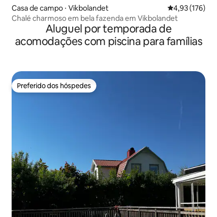
Casa de campo ⋅ Vikbolandet
4,93 de uma av
4,93 (176)
Chalé charmoso em bela fazenda em Vikbolandet
Aluguel por temporada de
acomodações com piscina para famílias
Preferido dos hóspedes
Preferido dos hóspedes