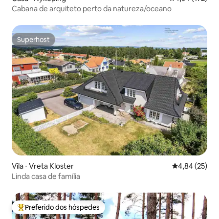
Cabana de arquiteto perto da natureza/oceano
Superhost
Superhost
Vila ⋅ Vreta Kloster
4,84 de uma a
4,84 (25)
Linda casa de família
Preferido dos hóspedes
Entre os melhores preferidos dos hóspedes