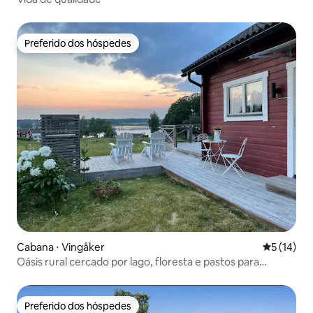
Preferido dos hóspedes
Preferido dos hóspedes
Cabana ⋅ Vingåker
5 de uma a
5 (14)
Oásis rural cercado por lago, floresta e pastos para
cavalos
Preferido dos hóspedes
Preferido dos hóspedes