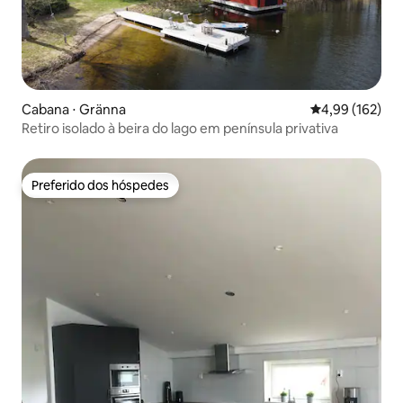
Cabana ⋅ Gränna
4,99 de uma av
4,99 (162)
Retiro isolado à beira do lago em península privativa
Preferido dos hóspedes
Preferido dos hóspedes