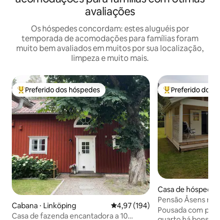
avaliações
Os hóspedes concordam: estes aluguéis por
temporada de acomodações para famílias foram
muito bem avaliados em muitos por sua localização,
limpeza e muito mais.
Preferido dos hóspedes
Preferido dos 
Entre os melhores preferidos dos hóspedes
Entre os melhore
Casa de hóspedes 
g
Pensão Åsens no in
Cabana ⋅ Linköping
4,97 de uma avaliação média de 
4,97 (194)
Linköping
Pousada com páti
Casa de fazenda encantadora a 10
quarto há bons lu