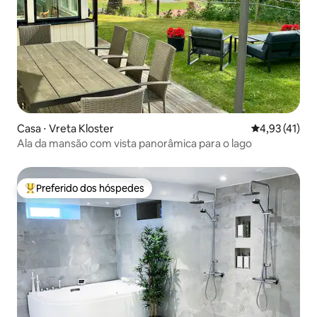
Casa ⋅ Vreta Kloster
4,93 de uma a
4,93 (41)
Ala da mansão com vista panorâmica para o lago
Preferido dos hóspedes
Entre os melhores preferidos dos hóspedes