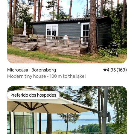
Microcasa ⋅ Borensberg
4,95 de uma av
4,95 (169)
Modern tiny house - 100 m to the lake!
Preferido dos hóspedes
Preferido dos hóspedes