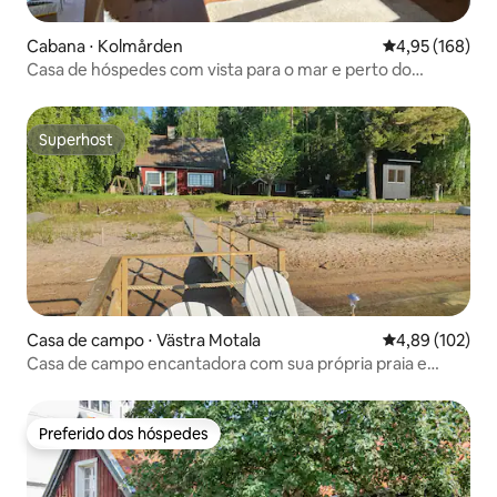
Cabana ⋅ Kolmården
4,95 de uma av
4,95 (168)
Casa de hóspedes com vista para o mar e perto do
zoológico
Superhost
Superhost
Casa de campo ⋅ Västra Motala
4,89 de uma av
4,89 (102)
Casa de campo encantadora com sua própria praia e
sauna
Preferido dos hóspedes
Preferido dos hóspedes