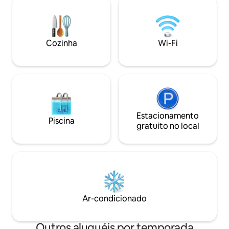
carbono para sua e
possui dois quartos, uma área de estar e
uma cozinha equipada. Os hóspedes se
beneficiam de gestão profissional no
local, limpeza regular e serviços de estilo
Cozinha
Wi-Fi
hoteleiro
Estacionamento
Piscina
gratuito no local
Ar-condicionado
Outros aluguéis por temporada