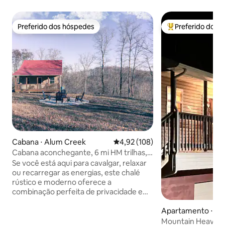
Preferido dos hóspedes
Preferido dos 
Preferido dos hóspedes
Entre os melhore
Cabana ⋅ Alum Creek
4,92 de uma avaliação média de 
4,92 (108)
Cabana aconchegante, 6 mi HM trilhas,
12 mi Charleston
Se você está aqui para cavalgar, relaxar
ou recarregar as energias, este chalé
rústico e moderno oferece a
combinação perfeita de privacidade e
comodidade. ✔ 4 milhas do H&M Single
Track ✔ 11 milhas de H&M Ivy ✔ Fogueira
Apartamento ⋅ Ch
para noites sob as estrelas ✔ Quintal
Mountain Heaven,