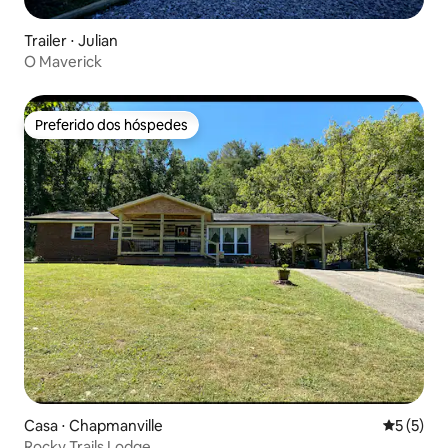
Trailer ⋅ Julian
O Maverick
Preferido dos hóspedes
Preferido dos hóspedes
Casa ⋅ Chapmanville
5 de uma 
5 (5)
Rocky Trails Lodge