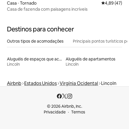
Casa ⋅ Tornado
4,89 de uma a
4,89 (47)
Casa de fazenda com paisagens incríveis
Destinos para conhecer
Outros tipos de acomodações
Principais pontos turísticos po
Aluguéis de espaços que aceitam animais de estimação
Aluguéis de apartamentos
Lincoln
Lincoln
Airbnb
Estados Unidos
Virgínia Ocidental
Lincoln
© 2026 Airbnb, Inc.
Privacidade
Termos