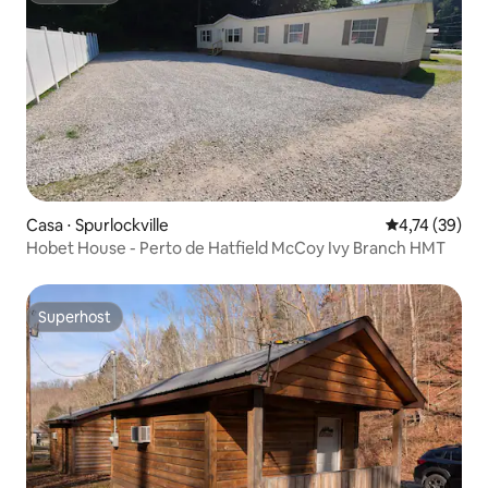
Casa ⋅ Spurlockville
4,74 de uma a
4,74 (39)
Hobet House - Perto de Hatfield McCoy Ivy Branch HMT
Superhost
Superhost