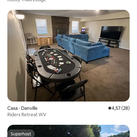
Casa ⋅ Danville
4,57 de uma a
4,57 (28)
Riders Retreat WV
Superhost
Superhost