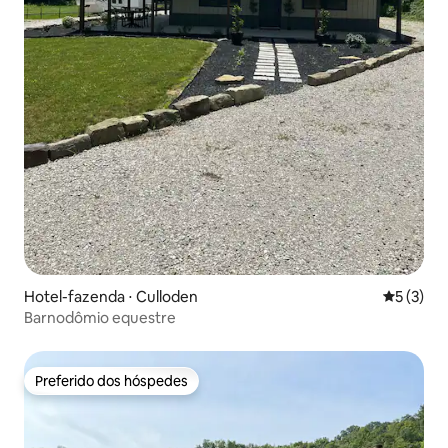
Hotel-fazenda ⋅ Culloden
5 de uma 
5 (3)
Barnodômio equestre
Preferido dos hóspedes
Preferido dos hóspedes