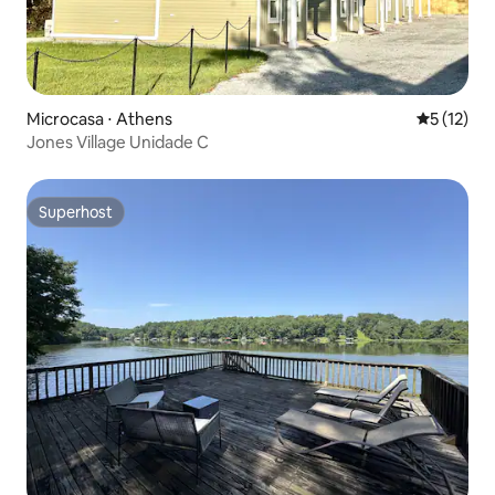
Microcasa ⋅ Athens
5 de uma a
5 (12)
Jones Village Unidade C
Superhost
Superhost