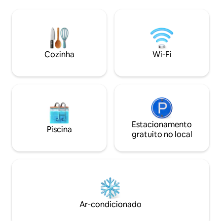
em que oferece co
abundância de vida selvagem. A cabana
todo o seu grupo. Localizado
fica em 68 acres que você pode explorar
convenientemente
e tem 2 quartos 1 banheiro acomoda até
Ground Hobbies &
5 pessoas. Estando localizado na linha
podem ter refeiçõ
AL/ TN, fica a 5 minutos da Interestadual
entregues diretam
65, a 25 minutos de Huntsville, AL e a 1,5
Cozinha
Wi-Fi
cofre, adicionand
horas de Birmingham e Nashville.
conforto à sua est
Estacionamento
Piscina
gratuito no local
Ar-condicionado