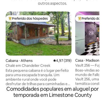
outros aspectos.
Preferido dos hóspedes
Preferido dos 
Entre os melhores preferidos dos hóspedes
Entre os melhore
Casa ⋅ Madison
Cabana ⋅ Athens
4,97 de uma avaliação média de 
4,97 (319)
Vault 256 — Fuja 
Chalé em Chandelier Creek
Boas-vindas ao Vault 256
Esta pequena cabana é o lugar perfeito
mundo de Fallout
para uma escapada tranquila. Um
Vault 256, uma ca
ambiente rural onde você pode
temática construí
desfrutar de trilhas para caminhadas e
Comodidades populares em aluguel por
e viajantes pós-ap
um riacho alimentado por nascentes
quartos e 2 banhei
perfeito para caminhar e nadar. À noite,
temporada em Limestone County
único mergulha v
sente-se perto da fogueira e desfrute
areia do Wastela
da atmosfera do campo com uma