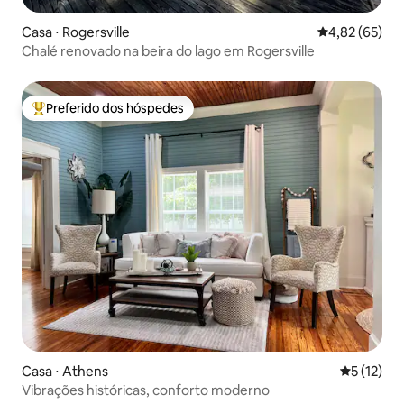
Casa ⋅ Rogersville
4,82 de uma a
4,82 (65)
Chalé renovado na beira do lago em Rogersville
Preferido dos hóspedes
Entre os melhores preferidos dos hóspedes
Casa ⋅ Athens
5 de uma a
5 (12)
Vibrações históricas, conforto moderno