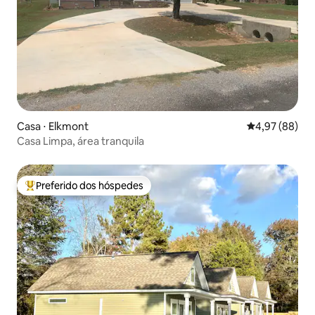
Casa ⋅ Elkmont
4,97 de uma a
4,97 (88)
Casa Limpa, área tranquila
Preferido dos hóspedes
Entre os melhores preferidos dos hóspedes