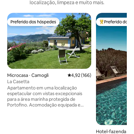
localização, limpeza e muito mais.
Preferido dos hóspedes
Preferido dos 
Preferido dos hóspedes
Entre os melhore
Microcasa ⋅ Camogli
4,92 de uma avaliação média de 
4,92 (166)
La Casetta
Apartamento em uma localização
espetacular com vistas excepcionais
para a área marinha protegida de
Portofino. Acomodação equipada e
bonita recentemente construída. Um
quarto com cozinha acoplada, sofá-
cama de casal e banheiro. Vista
deslumbrante para o mar. O
Hotel-fazenda ⋅ 
apartamento é independente da casa