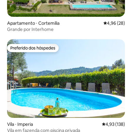
Apartamento ⋅ Cortemilia
4,96 de uma a
4,96 (28)
Grande por Interhome
Preferido dos hóspedes
Preferido dos hóspedes
Vila ⋅ Imperia
4,93 de uma av
4,93 (138)
Vila em fazenda com piscina privada