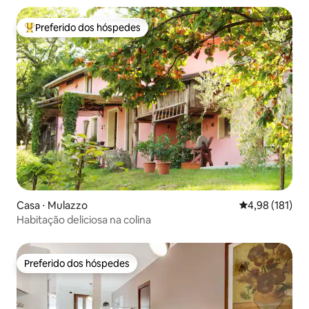
Preferido dos hóspedes
Entre os melhores preferidos dos hóspedes
Casa ⋅ Mulazzo
4,98 de uma av
4,98 (181)
Habitação deliciosa na colina
Preferido dos hóspedes
Preferido dos hóspedes