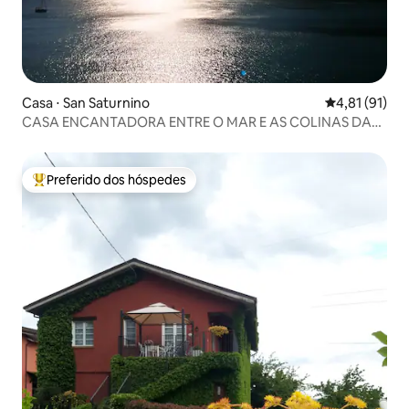
Casa ⋅ San Saturnino
4,81 de uma a
4,81 (91)
CASA ENCANTADORA ENTRE O MAR E AS COLINAS DA
LIGÚRIA
Preferido dos hóspedes
Entre os melhores preferidos dos hóspedes