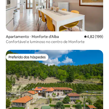
Apartamento ⋅ Monforte d'Alba
4,82 de uma av
4,82 (199)
Confortável e luminoso no centro de Monforte
Preferido dos hóspedes
Preferido dos hóspedes