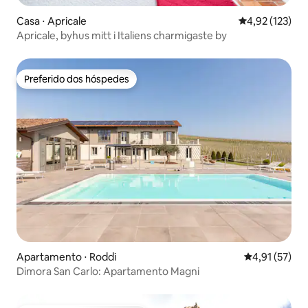
Casa ⋅ Apricale
4,92 de uma av
4,92 (123)
Apricale, byhus mitt i Italiens charmigaste by
Preferido dos hóspedes
Preferido dos hóspedes
Apartamento ⋅ Roddi
4,91 de uma a
4,91 (57)
Dimora San Carlo: Apartamento Magni