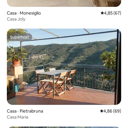
Casa ⋅ Monesiglio
4,85 de uma a
4,85 (67)
Casa Joly
Superhost
Superhost
Casa ⋅ Pietrabruna
4,86 de uma av
4,86 (69)
Casa Maria