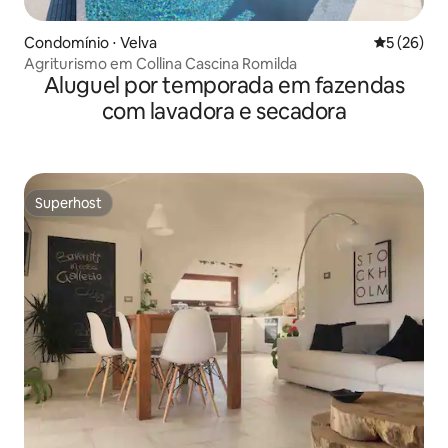
Condomínio ⋅ Velva
5 de uma a
5 (26)
Agriturismo em Collina Cascina Romilda
Aluguel por temporada em fazendas
com lavadora e secadora
Superhost
Superhost