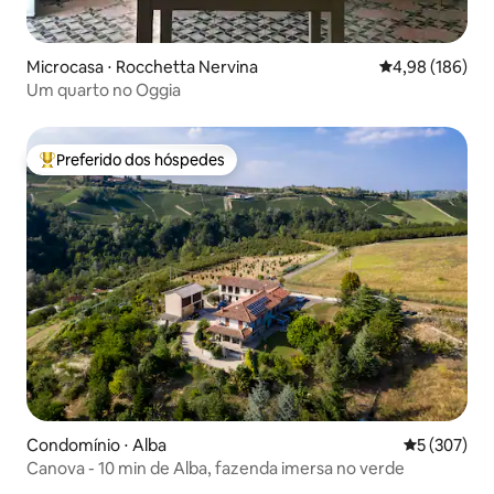
Microcasa ⋅ Rocchetta Nervina
4,98 de uma av
4,98 (186)
Um quarto no Oggia
Preferido dos hóspedes
Entre os melhores preferidos dos hóspedes
Condomínio ⋅ Alba
5 de uma av
5 (307)
Canova - 10 min de Alba, fazenda imersa no verde