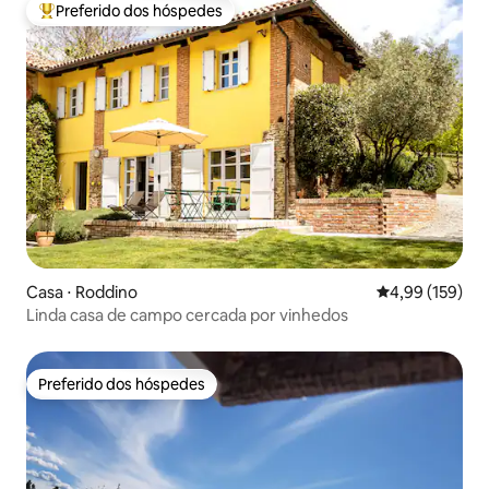
Preferido dos hóspedes
Entre os melhores preferidos dos hóspedes
Casa ⋅ Roddino
4,99 de uma av
4,99 (159)
Linda casa de campo cercada por vinhedos
Preferido dos hóspedes
Preferido dos hóspedes