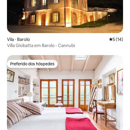
Vila ⋅ Barolo
5 de uma a
5 (14)
Villa Giobatta em Barolo - Cannubi
Preferido dos hóspedes
Preferido dos hóspedes