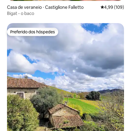
Casa de veraneio ⋅ Castiglione Falletto
4,99 de uma av
4,99 (109)
Bigat - o baco
Preferido dos hóspedes
Preferido dos hóspedes