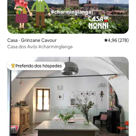
Casa ⋅ Grinzane Cavour
4,96 de uma ava
4,96 (278)
Casa dos Avós #charminglanga
Preferido dos hóspedes
Entre os melhores preferidos dos hóspedes