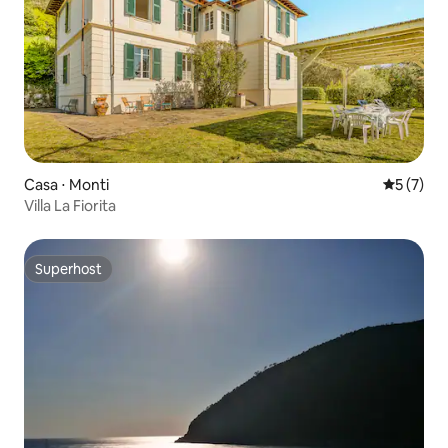
Casa ⋅ Monti
5 de uma 
5 (7)
Villa La Fiorita
Superhost
Superhost