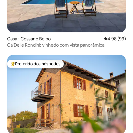
Casa ⋅ Cossano Belbo
4,98 de uma av
4,98 (99)
Ca'Delle Rondini: vinhedo com vista panorâmica
Preferido dos hóspedes
Entre os melhores preferidos dos hóspedes