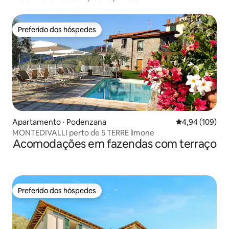
Preferido dos hóspedes
Preferido dos hóspedes
Apartamento ⋅ Podenzana
4,94 de uma av
4,94 (109)
MONTEDIVALLI perto de 5 TERRE limone
Acomodações em fazendas com terraço
Preferido dos hóspedes
Preferido dos hóspedes