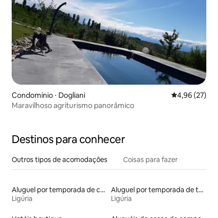
Condomínio ⋅ Dogliani
4,96 de uma a
4,96 (27)
Maravilhoso agriturismo panorâmico
Destinos para conhecer
Outros tipos de acomodações
Coisas para fazer
Aluguel por temporada de castelos
Aluguel por temporada de townhouses
Ligúria
Ligúria