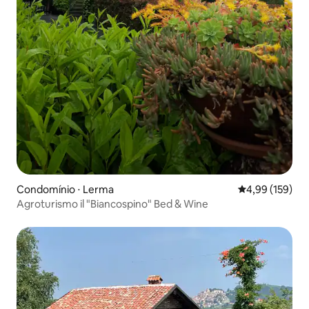
Condomínio ⋅ Lerma
4,99 de uma av
4,99 (159)
Agroturismo il "Biancospino" Bed & Wine