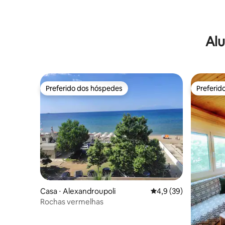
Alu
Preferido dos hóspedes
Preferid
Preferido dos hóspedes
Preferid
Casa ⋅ Alexandroupoli
4,9 de uma avaliação 
4,9 (39)
Rochas vermelhas