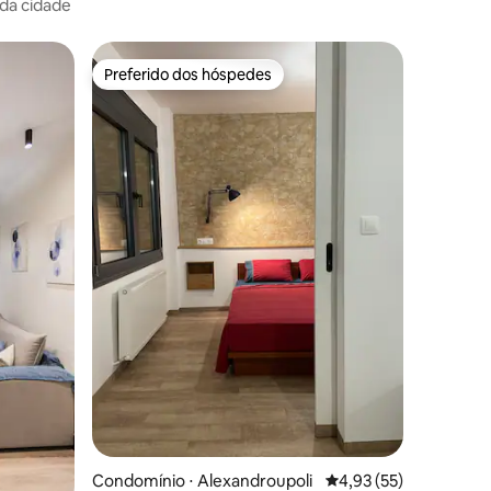
 da cidade
Preferido dos hóspedes
os hóspedes
Preferido dos hóspedes
ções
Condomínio ⋅ Alexandroupoli
4,93 de uma avaliação
4,93 (55)