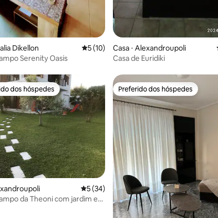
alia Dikellon
5 de uma avaliação média de 5, 10 avalia
5 (10)
Casa ⋅ Alexandroupoli
ampo Serenity Oasis
Casa de Euridiki
rido dos hóspedes
Preferido dos hóspedes
 melhores preferidos dos hóspedes
Preferido dos hóspedes
média de 5, 70 avaliações
exandroupoli
5 de uma avaliação média de 5, 34 avalia
5 (34)
ampo da Theoni com jardim e
a o mar