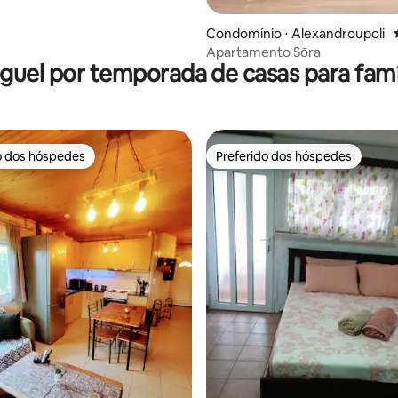
Condomínio ⋅ Alexandroupoli
Apartamento Sōra
guel por temporada de casas para famí
o dos hóspedes
Preferido dos hóspedes
o dos hóspedes
Preferido dos hóspedes
média de 5, 39 avaliações