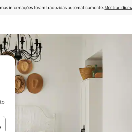
mas informações foram traduzidas automaticamente. 
Mostrar idioma
ito
ore-os usando as seta para cima e para baixo do teclado ou tocando e