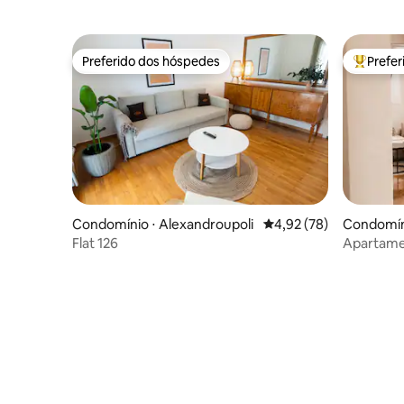
Preferido dos hóspedes
Prefe
Preferido dos hóspedes
Entre os
Condomínio ⋅ Alexandroupoli
4,92 de uma avaliação 
4,92 (78)
Condomíni
Flat 126
Apartame