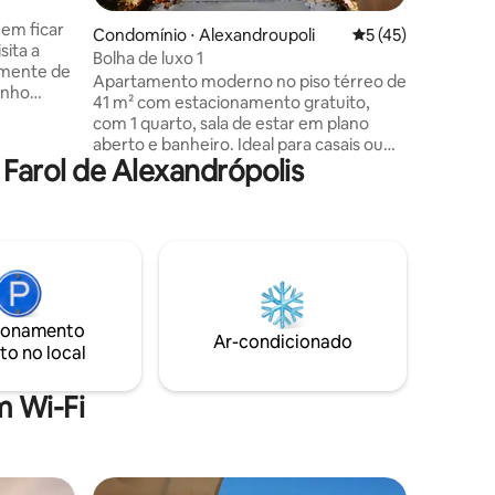
Condomínio ⋅ Alexandroupoli
5 de uma avaliação
5 (45)
sita a
Bolha de luxo 1
emente de
Apartamento moderno no piso térreo de
tenho
41 m² com estacionamento gratuito,
 do
com 1 quarto, sala de estar em plano
ado e
aberto e banheiro. Ideal para casais ou
io que
Farol de Alexandrópolis
uma família com até 2 crianças. Tem uma
A
cama de casal, 1 sofá-cama, uma cozinha
e e,
totalmente equipada, ar condicionado,
e rápido a
aquecimento, Wi-Fi gratuito, 2 Smart TVs
 à sua
e um banheiro moderno com uma
uas
máquina de lavar. O edifício é de estética
rias.
especial foi construído em 2025 e está
localizado no centro, a apenas 200m da
ionamento
praia.
Ar-condicionado
to no local
 Wi-Fi