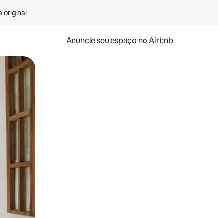
 original
Anuncie seu espaço no Airbnb
 deslizando o dedo na tela.