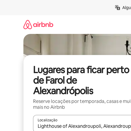
Pular
Algu
para
o
conteúdo
Lugares para ficar perto
de Farol de
Alexandrópolis
Reserve locações por temporada, casas e mu
mais no Airbnb
Localização
Quando os resultados estiverem disponíveis, expl