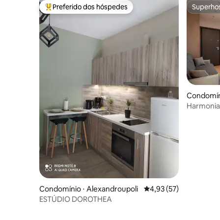
Preferido dos hóspedes
Superho
Entre os melhores preferidos dos hóspedes
Superho
Condomíni
Harmonia
Condomínio ⋅ Alexandroupoli
4,93 de uma avaliação 
4,93 (57)
ESTÚDIO DOROTHEA