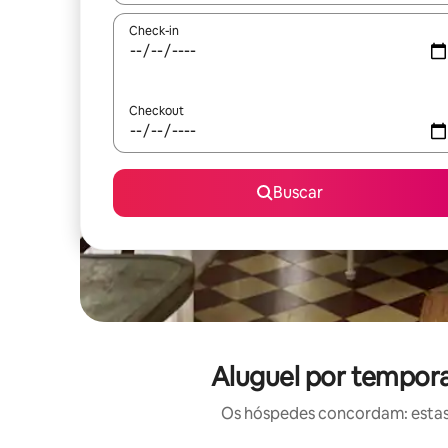
Check-in
Checkout
Buscar
Aluguel por tempora
Os hóspedes concordam: estas