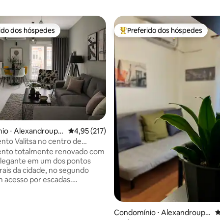
rido dos hóspedes
Preferido dos hóspedes
 melhores preferidos dos hóspedes
Entre os melhores preferidos d
io ⋅ Alexandroupol
4,95 de uma avaliação média de 5, 217 avalia
4,95 (217)
to Valitsa no centro de
upolis
nto totalmente renovado com
elegante em um dos pontos
rais da cidade, no segundo
édia de 5, 301 avaliações
 acesso por escadas.
, aconchegante, moderno,
roubar seu coração. É
 por um espaço único que
Condomínio ⋅ Alexandroupol
4
a de estar e cozinha e cama