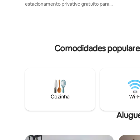
estacionamento privativo gratuito para
queen si
os hóspedes. Possui uma espaçosa sala
anatômica
de estar - cozinha, quarto grande,
qualidad
totalmente equipados. É ideal para
o espaço
acomodar famílias, casais, profissionais,
confortav
com capacidade para até 4 pessoas e um
pessoas,
bebê. Localizado a uma curta distância
quarto.
de lojas, serviços públicos, cafés. A uma
Comodidades populares 
curta distância há uma padaria,
supermercado, farmácia, grande parque
de lazer.
Cozinha
Wi-F
Alugu