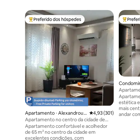
Preferido dos hóspedes
Prefe
Entre os melhores preferidos dos hóspedes
Entre os
Condomín
i
Apartamen
Alexandro
Apartame
estética 
mais cent
Apartamento ⋅ Alexandroup
4,93 de uma avaliação m
4,93 (301)
andar com
oli
Apartamento no centro da cidade de
Espaçoso
Elena
Apartamento confortável e acolhedor
capaz de 
de 65 m² no centro da cidade em
composto
excelentes condições, com
inclui sal