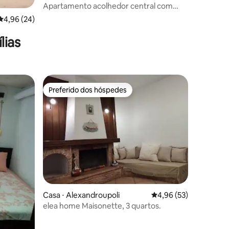
Apartamento acolhedor central com
jardim
4,96 de uma avaliação média de 5, 24 avaliações
4,96 (24)
lias
Preferido dos hóspedes
Preferido dos hóspedes
Casa ⋅ Alexandroupoli
4,96 de uma avaliação
4,96 (53)
elea home Maisonette, 3 quartos.